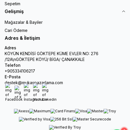
Sepetim
Gelişmiş
Mağazalar & Bayiler
Cari Ödeme
Adres & İletişim
Adres
KÖYÜN KENDİSİ GÖKTEPE KÜME EVLER NO: 276
/12A\nGÖKTEPE KÖYÜ/ BİGA/ ÇANAKKALE
Telefon
+905334106217
E-Posta
destek@mukaspazarlama.com
Facebook
X
İnstagram
Youtube
Linkedin