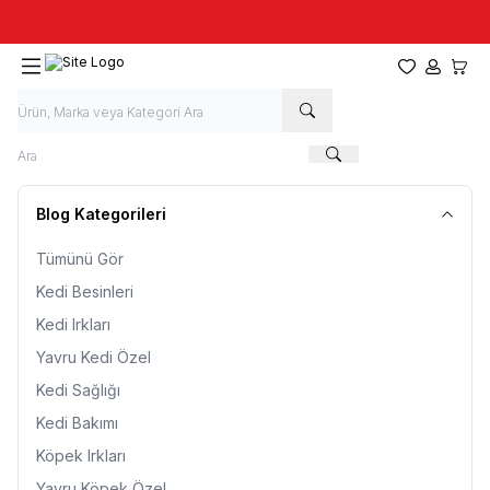
Taze stok, hızlı kargo, güvenilir alışveriş
Favorilerim
Hesabım
Sepet
Blog Kategorileri
Tümünü Gör
Kedi Besinleri
Kedi Irkları
Yavru Kedi Özel
Kedi Sağlığı
Kedi Bakımı
Köpek Irkları
Yavru Köpek Özel