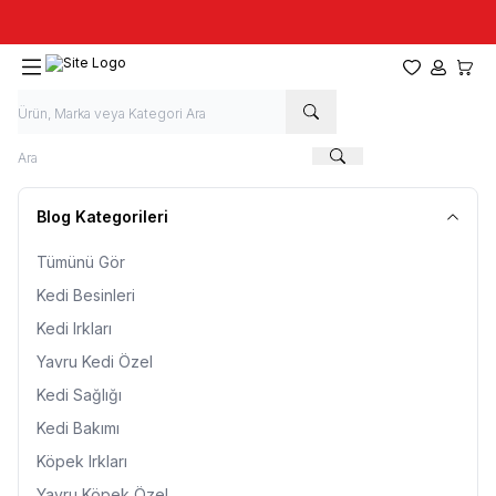
Taze stok, hızlı kargo, güvenilir alışveriş
Favorilerim
Hesabım
Sepet
Blog Kategorileri
Tümünü Gör
Kedi Besinleri
Kedi Irkları
Yavru Kedi Özel
Kedi Sağlığı
Kedi Bakımı
Köpek Irkları
Yavru Köpek Özel