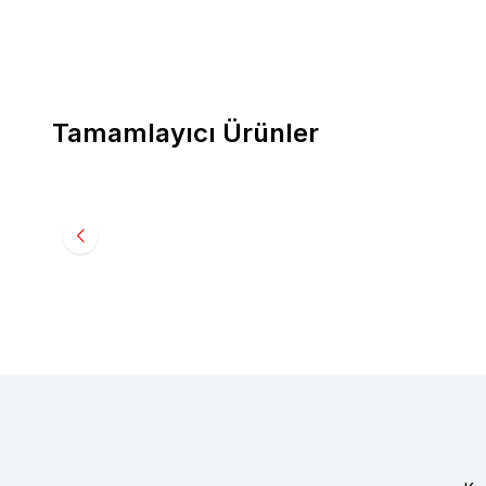
Tamamlayıcı Ürünler
%
44.21
%
30.06
Paw Maw
Paw Maw Malt Paste Kedi Tüy Yumağı
Sokak H
Önlemeyi Destekleyen Malt Macunu 100 gr
gr
177,44
TL
99,00
TL
49,90
T