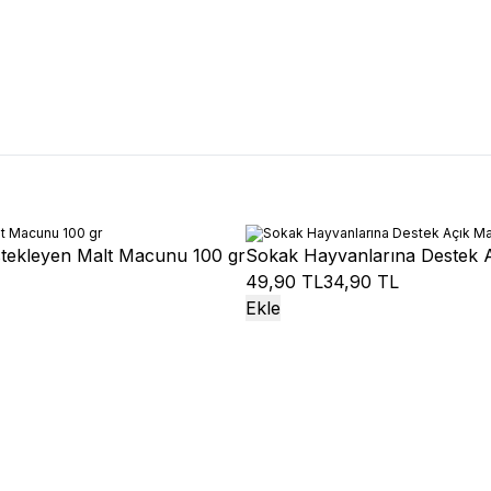
tekleyen Malt Macunu 100 gr
Sokak Hayvanlarına Destek 
49,90 TL
34,90 TL
Ekle
%
23
eflex Crunchy Bubbles Somonlu
Reflex
Reflex Crunchy Bub
ırılmış Kedi Maması 10 kg
Kısırlaştırılmış Kedi Maması 
0
TL
1.646,10
TL
2.138,10
TL
1.646,10
TL