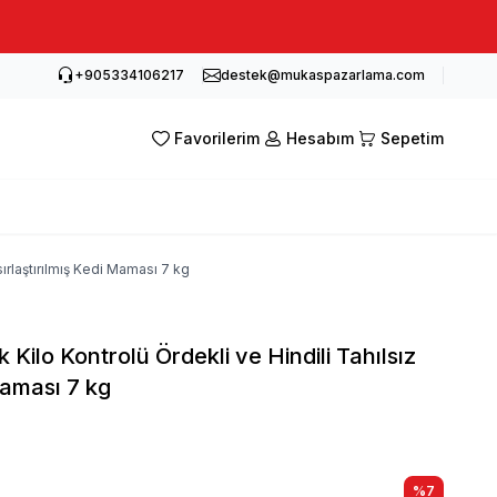
+905334106217
destek@mukaspazarlama.com
Favorilerim
Hesabım
Sepetim
sırlaştırılmış Kedi Maması 7 kg
k Kilo Kontrolü Ördekli ve Hindili Tahılsız
Maması 7 kg
L
%
7