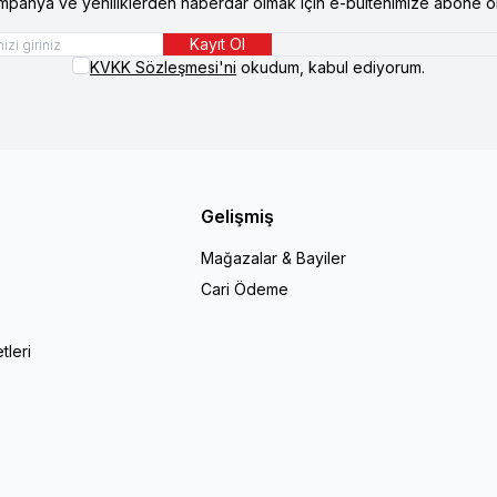
mpanya ve yeniliklerden haberdar olmak için e-bültenimize abone ol
Kayıt Ol
KVKK Sözleşmesi'ni
okudum, kabul ediyorum.
Gelişmiş
Mağazalar & Bayiler
Cari Ödeme
r
tleri