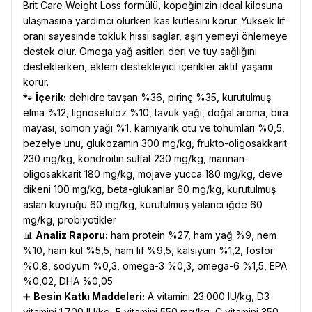
Brit Care Weight Loss formülü, köpeğinizin ideal kilosuna
ulaşmasına yardımcı olurken kas kütlesini korur. Yüksek lif
oranı sayesinde tokluk hissi sağlar, aşırı yemeyi önlemeye
destek olur. Omega yağ asitleri deri ve tüy sağlığını
desteklerken, eklem destekleyici içerikler aktif yaşamı
korur.
🐾
İçerik:
dehidre tavşan %36, pirinç %35, kurutulmuş
elma %12, lignoselüloz %10, tavuk yağı, doğal aroma, bira
mayası, somon yağı %1, karnıyarık otu ve tohumları %0,5,
bezelye unu, glukozamin 300 mg/kg, frukto-oligosakkarit
230 mg/kg, kondroitin sülfat 230 mg/kg, mannan-
oligosakkarit 180 mg/kg, mojave yucca 180 mg/kg, deve
dikeni 100 mg/kg, beta-glukanlar 60 mg/kg, kurutulmuş
aslan kuyruğu 60 mg/kg, kurutulmuş yalancı iğde 60
mg/kg, probiyotikler
📊
Analiz Raporu:
ham protein %27, ham yağ %9, nem
%10, ham kül %5,5, ham lif %9,5, kalsiyum %1,2, fosfor
%0,8, sodyum %0,3, omega-3 %0,3, omega-6 %1,5, EPA
%0,02, DHA %0,05
➕
Besin Katkı Maddeleri:
A vitamini 23.000 IU/kg, D3
vitamini 1.700 IU/kg, E vitamini 550 mg/kg, C vitamini 350