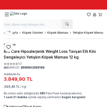
Taze stok, hızlı kargo, güvenilir alışveriş
Favorilerim
Hesabım
Sepet
Paylaş
Ana Sayfa
Köpek Ürünleri
Köpek Maması
Yetişkin Köpek Maması
Brit Care
Favoriye Ekle
Brit Care Hipoalerjenik Weight Loss Tavşan Etli Kilo
Dengeleyici Yetişkin Köpek Maması 12 kg
(0)
BARKOD:
8595602559169
4.090,13
TL
3.849,90
TL
(
320,83 TL
/ kg)
Bu ürünü satın aldığınızda
385
Para Puan kazanacaksınız.
1 saat 21 dakika
içinde sipariş verirseniz
bugün kargoda!
Koleksiyon
Fiyat Alarmı