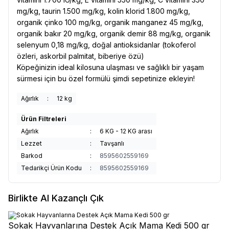
mg/kg, taurin 1.500 mg/kg, kolin klorid 1.800 mg/kg,
organik çinko 100 mg/kg, organik manganez 45 mg/kg,
organik bakır 20 mg/kg, organik demir 88 mg/kg, organik
selenyum 0,18 mg/kg, doğal antioksidanlar (tokoferol
özleri, askorbil palmitat, biberiye özü)
Köpeğinizin ideal kilosuna ulaşması ve sağlıklı bir yaşam
sürmesi için bu özel formülü şimdi sepetinize ekleyin!
Ağırlık
:
12 kg
Ürün Filtreleri
Ağırlık
:
6 KG - 12 KG arası
Lezzet
:
Tavşanlı
Barkod
:
8595602559169
Tedarikçi Ürün Kodu
:
8595602559169
Birlikte Al Kazançlı Çık
Sokak Hayvanlarına Destek Açık Mama Kedi 500 gr