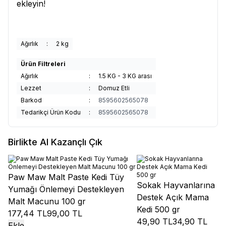
ekleyin!
Ağırlık
:
2 kg
Ürün Filtreleri
Ağırlık
:
1.5 KG - 3 KG arası
Lezzet
:
Domuz Etli
Barkod
:
8595602565078
Tedarikçi Ürün Kodu
:
8595602565078
Birlikte Al Kazançlı Çık
Paw Maw Malt Paste Kedi Tüy
Sokak Hayvanlarına
Yumağı Önlemeyi Destekleyen
Destek Açık Mama
Malt Macunu 100 gr
Kedi 500 gr
177,44 TL
99,00 TL
49,90 TL
34,90 TL
Ekle