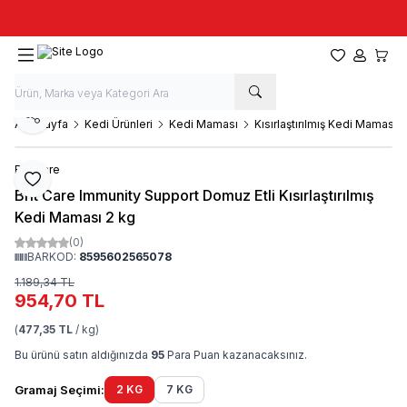
Taze stok, hızlı kargo, güvenilir alışveriş
Favorilerim
Hesabım
Sepet
Paylaş
Ana Sayfa
Kedi Ürünleri
Kedi Maması
Kısırlaştırılmış Kedi Maması
Brit Care
Favoriye Ekle
Brit Care Immunity Support Domuz Etli Kısırlaştırılmış
Kedi Maması 2 kg
(0)
BARKOD:
8595602565078
1.189,34
TL
954,70
TL
(
477,35 TL
/ kg)
Bu ürünü satın aldığınızda
95
Para Puan kazanacaksınız.
Gramaj Seçimi:
2 KG
7 KG