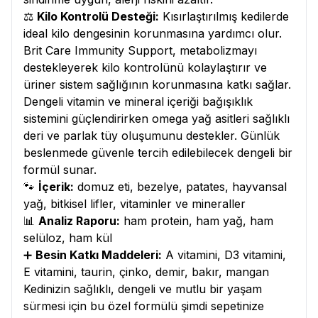
⚖️
Kilo Kontrolü Desteği:
Kısırlaştırılmış kedilerde
ideal kilo dengesinin korunmasına yardımcı olur.
Brit Care Immunity Support, metabolizmayı
destekleyerek kilo kontrolünü kolaylaştırır ve
üriner sistem sağlığının korunmasına katkı sağlar.
Dengeli vitamin ve mineral içeriği bağışıklık
sistemini güçlendirirken omega yağ asitleri sağlıklı
deri ve parlak tüy oluşumunu destekler. Günlük
beslenmede güvenle tercih edilebilecek dengeli bir
formül sunar.
🐾
İçerik:
domuz eti, bezelye, patates, hayvansal
yağ, bitkisel lifler, vitaminler ve mineraller
📊
Analiz Raporu:
ham protein, ham yağ, ham
selüloz, ham kül
➕
Besin Katkı Maddeleri:
A vitamini, D3 vitamini,
E vitamini, taurin, çinko, demir, bakır, mangan
Kedinizin sağlıklı, dengeli ve mutlu bir yaşam
sürmesi için bu özel formülü şimdi sepetinize