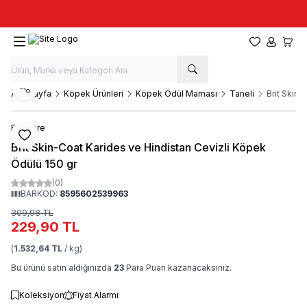
Taze stok, hızlı kargo, güvenilir alışveriş
Favorilerim
Hesabım
Sepet
Paylaş
Ana Sayfa
Köpek Ürünleri
Köpek Ödül Maması
Taneli
Brit Skin
Brit Care
Favoriye Ekle
Brit Skin-Coat Karides ve Hindistan Cevizli Köpek
Ödülü 150 gr
(0)
BARKOD:
8595602539963
309,98
TL
229,90
TL
(
1.532,64 TL
/ kg)
Bu ürünü satın aldığınızda
23
Para Puan kazanacaksınız.
Koleksiyon
Fiyat Alarmı