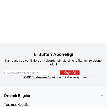
Royal Canin
Royal Canin
Royal Canin
Royal Canin Eklem
Sindirim Sistemini Destekleyen
ve Sağlıklı Yaşlanmayı
Tamamlayıcı Yetişkin Köpek
242,33
TL
Destekleyen Tamamlayıcı
390,45
TL
Ödül Maması 160 gr
Yetişkin Köpek Ödül Maması
Sepete Ekle
Sepete Ekle
240 gr
E-Bülten Aboneliği
Kampanya ve yeniliklerden haberdar olmak için e-bültenimize abone
olun!
Kayıt Ol
KVKK Sözleşmesi'ni
okudum, kabul ediyorum.
Önemli Bilgiler
Teslimat Koşulları