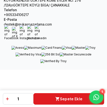
KÖYÜN KENDİSİ GÖKTEPE KÜME EVLER NO: 276
/12A\nGÖKTEPE KÖYÜ/ BİGA/ ÇANAKKALE
Telefon
+905334106217
E-Posta
destek@mukaspazarlama.com
Facebook
X
İnstagram
Youtube
Linkedin
1
Sepete Ekle