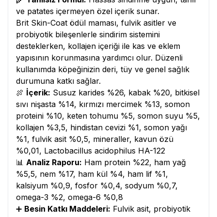
ve patates içermeyen özel içerik sunar.
Brit Skin-Coat ödül maması, fulvik asitler ve
probiyotik bileşenlerle sindirim sistemini
desteklerken, kollajen içeriği ile kas ve eklem
yapısının korunmasına yardımcı olur. Düzenli
kullanımda köpeğinizin deri, tüy ve genel sağlık
durumuna katkı sağlar.
🍖
İçerik:
Susuz karides %26, kabak %20, bitkisel
sıvı nişasta %14, kırmızı mercimek %13, somon
proteini %10, keten tohumu %5, somon suyu %5,
kollajen %3,5, hindistan cevizi %1, somon yağı
%1, fulvik asit %0,5, mineraller, kavun özü
%0,01, Lactobacillus acidophilus HA-122
📊
Analiz Raporu:
Ham protein %22, ham yağ
%5,5, nem %17, ham kül %4, ham lif %1,
kalsiyum %0,9, fosfor %0,4, sodyum %0,7,
omega-3 %2, omega-6 %0,8
➕
Besin Katkı Maddeleri:
Fulvik asit, probiyotik