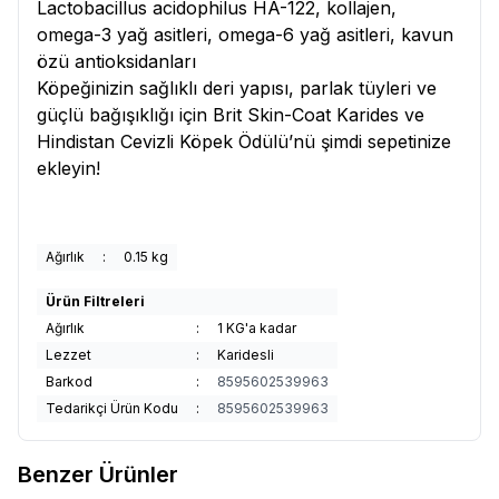
Lactobacillus acidophilus HA-122, kollajen,
omega-3 yağ asitleri, omega-6 yağ asitleri, kavun
özü antioksidanları
Köpeğinizin sağlıklı deri yapısı, parlak tüyleri ve
güçlü bağışıklığı için Brit Skin-Coat Karides ve
Hindistan Cevizli Köpek Ödülü’nü şimdi sepetinize
ekleyin!
Ağırlık
:
0.15 kg
Ürün Filtreleri
Ağırlık
:
1 KG'a kadar
Lezzet
:
Karidesli
Barkod
:
8595602539963
Tedarikçi Ürün Kodu
:
8595602539963
Benzer Ürünler