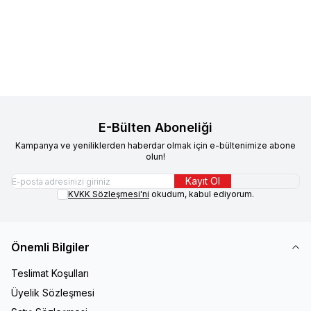
12'li
743,20
TL
Konservesi 85 gr 24'lü
561,40
TL
545,90
TL
Sepete Ekle
Sepete Ekle
E-Bülten Aboneliği
Kampanya ve yeniliklerden haberdar olmak için e-bültenimize abone
olun!
Kayıt Ol
KVKK Sözleşmesi'ni
okudum, kabul ediyorum.
Önemli Bilgiler
Teslimat Koşulları
Üyelik Sözleşmesi