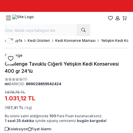
Taze stok, hızlı kargo, güvenilir alışveriş
Favorilerim
Hesabım
Sepet
Paylaş
Ana Sayfa
Kedi Ürünleri
Kedi Konserve Maması
Yetişkin Kedi Kon
Challenge
Favoriye Ekle
Challenge Tavuklu Ciğerli Yetişkin Kedi Konservesi
400 gr 24'lü
(0)
BARKOD:
869028659542424
1.678,75
TL
1.031,12
TL
(
107,41 TL
/ kg)
Bu ürünü satın aldığınızda
103
Para Puan kazanacaksınız.
1 saat 25 dakika
içinde sipariş verirseniz
bugün kargoda!
Koleksiyon
Fiyat Alarmı