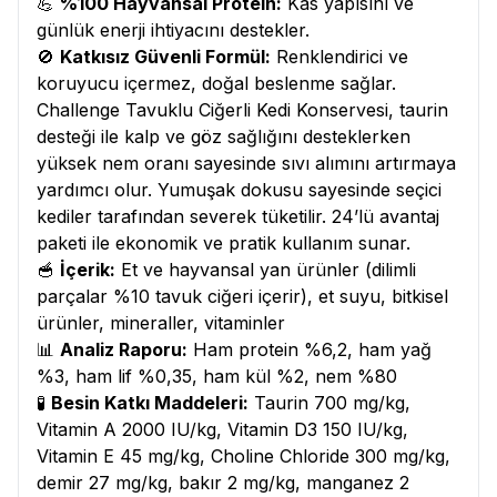
💪
%100 Hayvansal Protein:
Kas yapısını ve
günlük enerji ihtiyacını destekler.
🚫
Katkısız Güvenli Formül:
Renklendirici ve
koruyucu içermez, doğal beslenme sağlar.
Challenge Tavuklu Ciğerli Kedi Konservesi, taurin
desteği ile kalp ve göz sağlığını desteklerken
yüksek nem oranı sayesinde sıvı alımını artırmaya
yardımcı olur. Yumuşak dokusu sayesinde seçici
kediler tarafından severek tüketilir. 24’lü avantaj
paketi ile ekonomik ve pratik kullanım sunar.
🥣
İçerik:
Et ve hayvansal yan ürünler (dilimli
parçalar %10 tavuk ciğeri içerir), et suyu, bitkisel
ürünler, mineraller, vitaminler
📊
Analiz Raporu:
Ham protein %6,2, ham yağ
%3, ham lif %0,35, ham kül %2, nem %80
🧪
Besin Katkı Maddeleri:
Taurin 700 mg/kg,
Vitamin A 2000 IU/kg, Vitamin D3 150 IU/kg,
Vitamin E 45 mg/kg, Choline Chloride 300 mg/kg,
demir 27 mg/kg, bakır 2 mg/kg, manganez 2