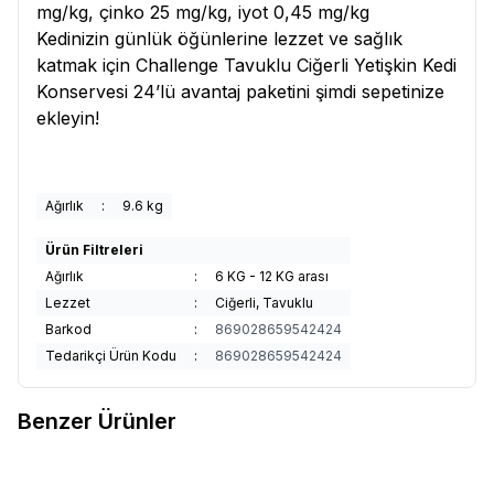
mg/kg, çinko 25 mg/kg, iyot 0,45 mg/kg
Kedinizin günlük öğünlerine lezzet ve sağlık
katmak için Challenge Tavuklu Ciğerli Yetişkin Kedi
Konservesi 24’lü avantaj paketini şimdi sepetinize
ekleyin!
Ağırlık
:
9.6 kg
Ürün Filtreleri
Ağırlık
:
6 KG - 12 KG arası
Lezzet
:
Ciğerli, Tavuklu
Barkod
:
869028659542424
Tedarikçi Ürün Kodu
:
869028659542424
Benzer Ürünler
Royal Canin
Royal Canin British
Supreme
Supreme Cat Kıyılmış
%
3
Yetişkin Kedi Konservesi 85 gr
Tavuklu ve Uskumrulu Kedi