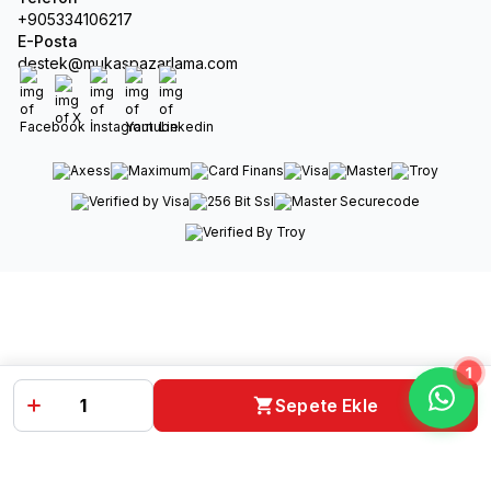
+905334106217
E-Posta
destek@mukaspazarlama.com
Facebook
X
İnstagram
Youtube
Linkedin
1
Sepete Ekle