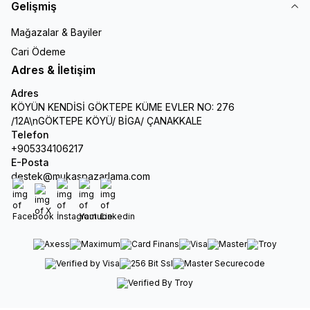
Gelişmiş
Mağazalar & Bayiler
Cari Ödeme
Adres & İletişim
Adres
KÖYÜN KENDİSİ GÖKTEPE KÜME EVLER NO: 276
/12A\nGÖKTEPE KÖYÜ/ BİGA/ ÇANAKKALE
Telefon
+905334106217
E-Posta
destek@mukaspazarlama.com
Facebook
X
İnstagram
Youtube
Linkedin