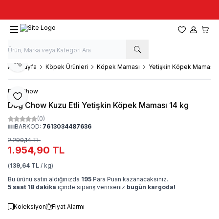
Taze stok, hızlı kargo, güvenilir alışveriş
Favorilerim
Hesabım
Sepet
Paylaş
Ana Sayfa
Köpek Ürünleri
Köpek Maması
Yetişkin Köpek Maması
Dog Chow
Favoriye Ekle
Dog Chow Kuzu Etli Yetişkin Köpek Maması 14 kg
(0)
BARKOD:
7613034487636
2.290,14
TL
1.954,90
TL
(
139,64 TL
/ kg)
Bu ürünü satın aldığınızda
195
Para Puan kazanacaksınız.
5 saat 18 dakika
içinde sipariş verirseniz
bugün kargoda!
Koleksiyon
Fiyat Alarmı