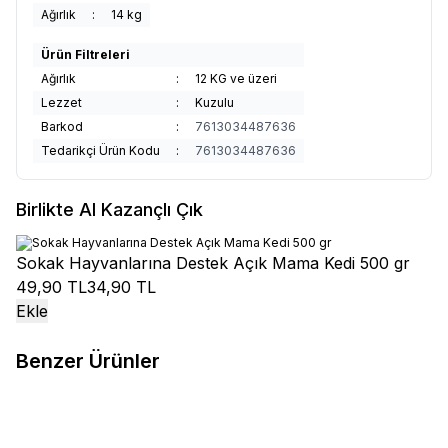
Ağırlık
:
14 kg
Ürün Filtreleri
Ağırlık
:
12 KG ve üzeri
Lezzet
:
Kuzulu
Barkod
:
7613034487636
Tedarikçi Ürün Kodu
:
7613034487636
Birlikte Al Kazançlı Çık
Sokak Hayvanlarına Destek Açık Mama Kedi 500 gr
49,90 TL
34,90 TL
Ekle
Benzer Ürünler
Sokak Hayvanlarına Destek Açık
Tedyy
Tedyy Kuzu Etli ve Pirinçli
%
4
Mama Köpek 500 gr
Yetişkin Köpek Maması 15 kg
39,90
TL
820,00
TL
787,30
TL