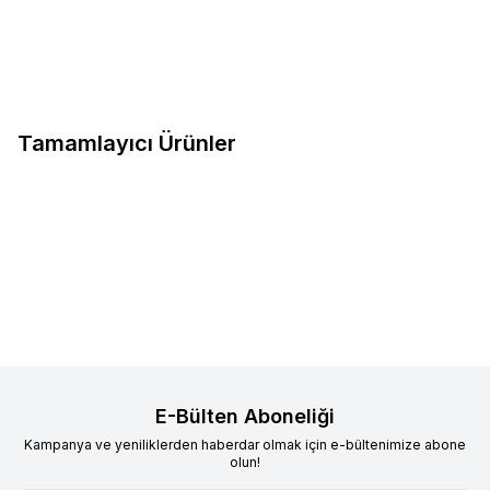
Sepete Ekle
Sepete Ekle
Tamamlayıcı Ürünler
Sokak Hayvanlarına Destek Açık
%
30.06
Mama Kedi 500 gr
49,90
TL
34,90
TL
Sepete Ekle
E-Bülten Aboneliği
Kampanya ve yeniliklerden haberdar olmak için e-bültenimize abone
olun!