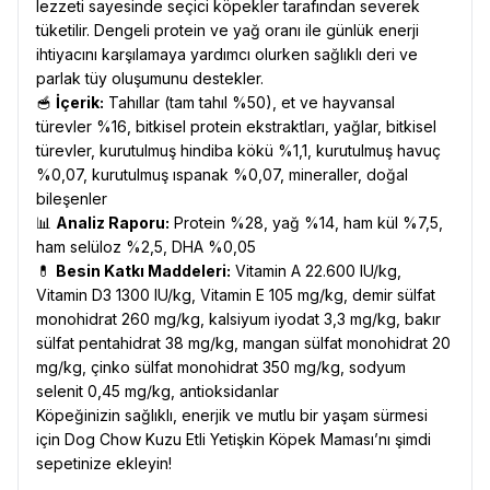
lezzeti sayesinde seçici köpekler tarafından severek
tüketilir. Dengeli protein ve yağ oranı ile günlük enerji
ihtiyacını karşılamaya yardımcı olurken sağlıklı deri ve
parlak tüy oluşumunu destekler.
🥣
İçerik:
Tahıllar (tam tahıl %50), et ve hayvansal
türevler %16, bitkisel protein ekstraktları, yağlar, bitkisel
türevler, kurutulmuş hindiba kökü %1,1, kurutulmuş havuç
%0,07, kurutulmuş ıspanak %0,07, mineraller, doğal
bileşenler
📊
Analiz Raporu:
Protein %28, yağ %14, ham kül %7,5,
ham selüloz %2,5, DHA %0,05
💊
Besin Katkı Maddeleri:
Vitamin A 22.600 IU/kg,
Vitamin D3 1300 IU/kg, Vitamin E 105 mg/kg, demir sülfat
monohidrat 260 mg/kg, kalsiyum iyodat 3,3 mg/kg, bakır
sülfat pentahidrat 38 mg/kg, mangan sülfat monohidrat 20
mg/kg, çinko sülfat monohidrat 350 mg/kg, sodyum
selenit 0,45 mg/kg, antioksidanlar
Köpeğinizin sağlıklı, enerjik ve mutlu bir yaşam sürmesi
için Dog Chow Kuzu Etli Yetişkin Köpek Maması’nı şimdi
sepetinize ekleyin!