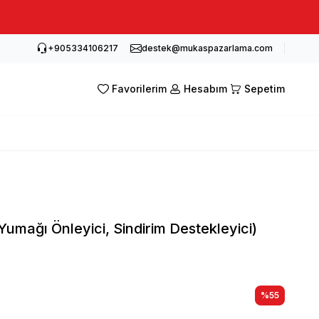
+905334106217
destek@mukaspazarlama.com
Favorilerim
Hesabım
Sepetim
Yumağı Önleyici, Sindirim Destekleyici)
%
55