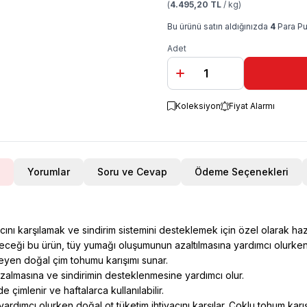
(
4.495,20 TL
/ kg)
Bu ürünü satın aldığınızda
4
Para Pu
Adet
Koleksiyon
Fiyat Alarmı
Yorumlar
Soru ve Cevap
Ödeme Seçenekleri
nı karşılamak ve sindirim sistemini desteklemek için özel olarak hazı
eceği bu ürün, tüy yumağı oluşumunun azaltılmasına yardımcı olurke
yen doğal çim tohumu karışımı sunar.
lmasına ve sindirimin desteklenmesine yardımcı olur.
 çimlenir ve haftalarca kullanılabilir.
ardımcı olurken doğal ot tüketim ihtiyacını karşılar. Çoklu tohum kar