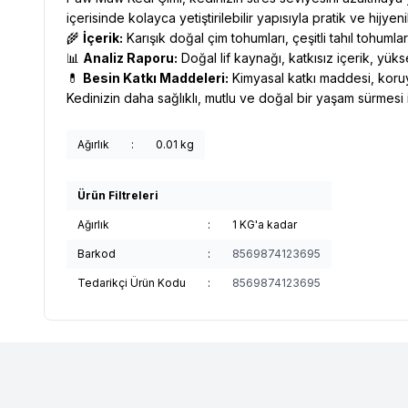
içerisinde kolayca yetiştirilebilir yapısıyla pratik ve hijyeni
🌾
İçerik:
Karışık doğal çim tohumları, çeşitli tahıl tohumlar
📊
Analiz Raporu:
Doğal lif kaynağı, katkısız içerik, yü
💊
Besin Katkı Maddeleri:
Kimyasal katkı maddesi, koru
Kedinizin daha sağlıklı, mutlu ve doğal bir yaşam sürmes
Ağırlık
:
0.01 kg
Ürün Filtreleri
Ağırlık
:
1 KG'a kadar
Barkod
:
8569874123695
Tedarikçi Ürün Kodu
:
8569874123695