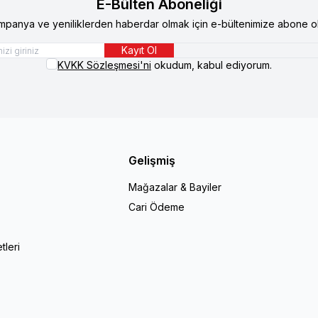
E-Bülten Aboneliği
mpanya ve yeniliklerden haberdar olmak için e-bültenimize abone ol
Kayıt Ol
KVKK Sözleşmesi'ni
okudum, kabul ediyorum.
Gelişmiş
Mağazalar & Bayiler
Cari Ödeme
r
tleri