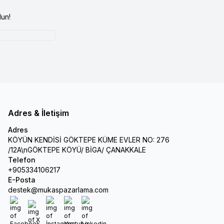
un!
Adres & İletişim
Adres
KÖYÜN KENDİSİ GÖKTEPE KÜME EVLER NO: 276
/12A\nGÖKTEPE KÖYÜ/ BİGA/ ÇANAKKALE
Telefon
+905334106217
E-Posta
destek@mukaspazarlama.com
Facebook
X
İnstagram
Youtube
Linkedin