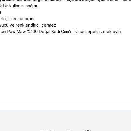
k bir kullanım sağlar.
ı
ksek çimlenme oranı
yucu ve renklendirici içermez
i için Paw Maw %100 Doğal Kedi Çimi’ni şimdi sepetinize ekleyin!