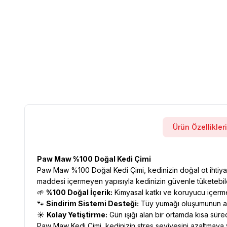
Ürün Özellikleri
Paw Maw %100 Doğal Kedi Çimi
Paw Maw %100 Doğal Kedi Çimi, kedinizin doğal ot ihtiyacı
maddesi içermeyen yapısıyla kedinizin güvenle tüketebil
🌱
%100 Doğal İçerik:
Kimyasal katkı ve koruyucu içerme
🐾
Sindirim Sistemi Desteği:
Tüy yumağı oluşumunun aza
☀️
Kolay Yetiştirme:
Gün ışığı alan bir ortamda kısa sürede
Paw Maw Kedi Çimi, kedinizin stres seviyesini azaltmaya y