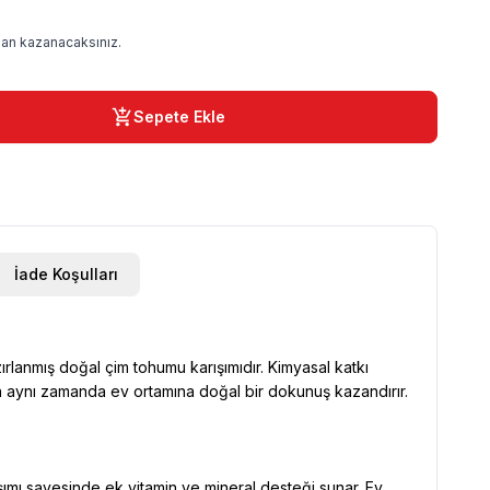
an kazanacaksınız.
Sepete Ekle
İade Koşulları
rlanmış doğal çim tohumu karışımıdır. Kimyasal katkı
n aynı zamanda ev ortamına doğal bir dokunuş kazandırır.
ışımı sayesinde ek vitamin ve mineral desteği sunar. Ev