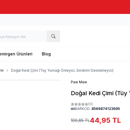
Taze stok, hızlı kargo, güvenilir alışveriş
emirgen Ürünleri
Blog
mi
Doğal Kedi Çimi (Tüy Yumağı Önleyici, Sindirim Destekleyici)
Paw Maw
Doğal Kedi Çimi (Tüy 
(0)
BARKOD:
8569874123695
44,95
TL
100,85
TL