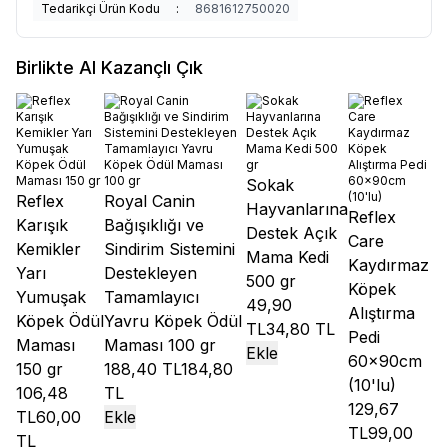
Tedarikçi Ürün Kodu
:
8681612750020
Birlikte Al Kazançlı Çık
Sokak
Reflex
Royal Canin
Hayvanlarına
Reflex
Karışık
Bağışıklığı ve
Destek Açık
Care
Kemikler
Sindirim Sistemini
Mama Kedi
Kaydırmaz
Yarı
Destekleyen
500 gr
Köpek
Yumuşak
Tamamlayıcı
49,90
Alıştırma
Köpek Ödül
Yavru Köpek Ödül
TL
34,80 TL
Pedi
Maması
Maması 100 gr
Ekle
60x90cm
150 gr
188,40 TL
184,80
(10'lu)
106,48
TL
129,67
TL
60,00
Ekle
TL
99,00
TL