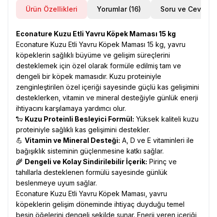
Ürün Özellikleri
Yorumlar (16)
Soru ve Cevap
Econature Kuzu Etli Yavru Köpek Maması 15 kg
Econature Kuzu Etli Yavru Köpek Maması 15 kg, yavru
köpeklerin sağlıklı büyüme ve gelişim süreçlerini
desteklemek için özel olarak formüle edilmiş tam ve
dengeli bir köpek mamasıdır. Kuzu proteiniyle
zenginleştirilen özel içeriği sayesinde güçlü kas gelişimini
desteklerken, vitamin ve mineral desteğiyle günlük enerji
ihtiyacını karşılamaya yardımcı olur.
🐑
Kuzu Proteinli Besleyici Formül:
Yüksek kaliteli kuzu
proteiniyle sağlıklı kas gelişimini destekler.
💪
Vitamin ve Mineral Desteği:
A, D ve E vitaminleri ile
bağışıklık sisteminin güçlenmesine katkı sağlar.
🌾
Dengeli ve Kolay Sindirilebilir İçerik:
Pirinç ve
tahıllarla desteklenen formülü sayesinde günlük
beslenmeye uyum sağlar.
Econature Kuzu Etli Yavru Köpek Maması, yavru
köpeklerin gelişim döneminde ihtiyaç duyduğu temel
besin öğelerini dengeli şekilde sunar. Enerji veren içeriği