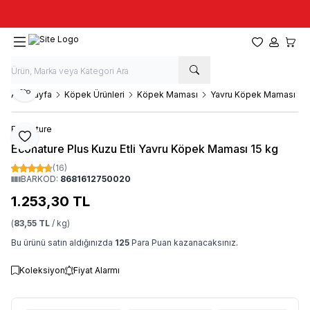
Taze stok, hızlı kargo, güvenilir alışveriş
Favorilerim
Hesabım
Sepet
Paylaş
Ana Sayfa
Köpek Ürünleri
Köpek Maması
Yavru Köpek Maması
Econature
Favoriye Ekle
Econature Plus Kuzu Etli Yavru Köpek Maması 15 kg
(16)
BARKOD:
8681612750020
1.253,30
TL
(
83,55 TL
/ kg)
Bu ürünü satın aldığınızda
125
Para Puan kazanacaksınız.
Koleksiyon
Fiyat Alarmı