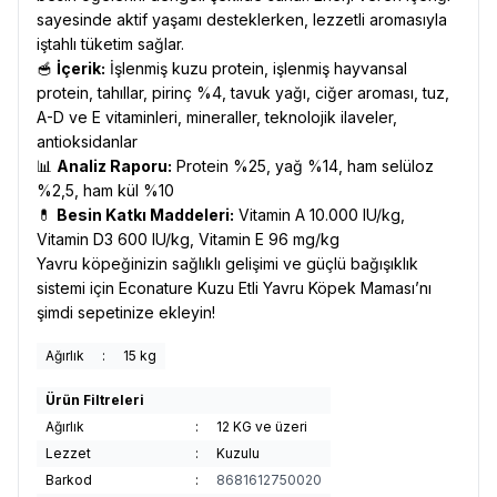
sayesinde aktif yaşamı desteklerken, lezzetli aromasıyla
iştahlı tüketim sağlar.
🥣
İçerik:
İşlenmiş kuzu protein, işlenmiş hayvansal
protein, tahıllar, pirinç %4, tavuk yağı, ciğer aroması, tuz,
A-D ve E vitaminleri, mineraller, teknolojik ilaveler,
antioksidanlar
📊
Analiz Raporu:
Protein %25, yağ %14, ham selüloz
%2,5, ham kül %10
💊
Besin Katkı Maddeleri:
Vitamin A 10.000 IU/kg,
Vitamin D3 600 IU/kg, Vitamin E 96 mg/kg
Yavru köpeğinizin sağlıklı gelişimi ve güçlü bağışıklık
sistemi için Econature Kuzu Etli Yavru Köpek Maması’nı
şimdi sepetinize ekleyin!
Ağırlık
:
15 kg
Ürün Filtreleri
Ağırlık
:
12 KG ve üzeri
Lezzet
:
Kuzulu
Barkod
:
8681612750020