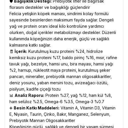
🛡️
Bağışıklık Desteği:
Prebiyotik lifler ile bağırsak
florasını destekler ve bağışıklığı güçlendirir
Felicia yetişkin köpek maması, sindirimi kolay formülü
sayesinde besinlerden maksimum fayda sağlar. Dengeli
yağ ve protein oranı ideal kilo kontrolüne yardımcı
olurken, doğal içerikler metabolizmayı destekler. Düzenli
kullanımda köpeğinizin daha enerjik, güçlü ve sağlıklı
kalmasına katkı sağlar.
🧾
İçerik:
Kurutulmuş kuzu proteini %24, hidrolize
kemiksiz kuzu proteini %17, baldo pirinç %16, mısır, rafine
tavuk yağı, bezelye, hamsi unu, bira mayası, hamsi yağı
%2, harnup, nükleotit maya proteini, kurutulmuş şeker
pancarı, mineraller, prebiyotik mannan oligosakkaritler,
deniz yosunu, yaban mersini tozu, avizeağacı özütü,
pisilyum, kadife çiçeği tozu
📊
Analiz Raporu:
Protein %27, yağ %12, ham kül %8,
ham selüloz %2.5, Omega-6 %3.5, Omega-3 %0.7
➕
Besin Katkı Maddeleri:
Vitamin A, Vitamin D3, Vitamin
E, Niyasin, Taurin, Çinko, Bakır, Manganez, Selenyum,
Prebiyotik Mannan Oligosakkaritler
Köpeğinizin güçlü, sağlıklı ve dengeli bir yaşam sürmesi