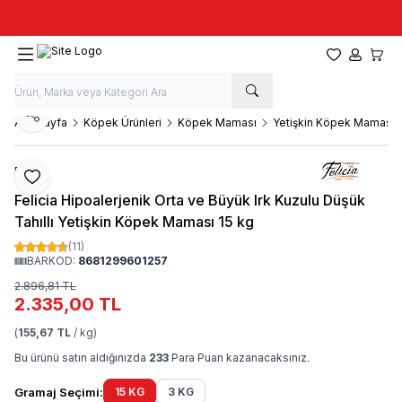
Taze stok, hızlı kargo, güvenilir alışveriş
Favorilerim
Hesabım
Sepet
Paylaş
Ana Sayfa
Köpek Ürünleri
Köpek Maması
Yetişkin Köpek Maması
Felicia
Favoriye Ekle
Felicia Hipoalerjenik Orta ve Büyük Irk Kuzulu Düşük
Tahıllı Yetişkin Köpek Maması 15 kg
(11)
BARKOD:
8681299601257
2.896,81
TL
2.335,00
TL
(
155,67 TL
/ kg)
Bu ürünü satın aldığınızda
233
Para Puan kazanacaksınız.
Gramaj Seçimi:
15 KG
3 KG