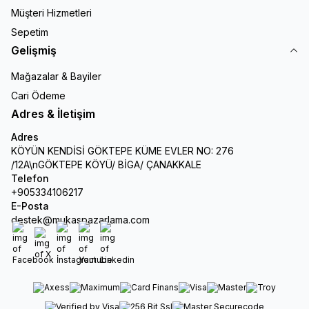
Müşteri Hizmetleri
Sepetim
Gelişmiş
Mağazalar & Bayiler
Cari Ödeme
Adres & İletişim
Adres
KÖYÜN KENDİSİ GÖKTEPE KÜME EVLER NO: 276
/12A\nGÖKTEPE KÖYÜ/ BİGA/ ÇANAKKALE
Telefon
+905334106217
E-Posta
destek@mukaspazarlama.com
Facebook
X
İnstagram
Youtube
Linkedin