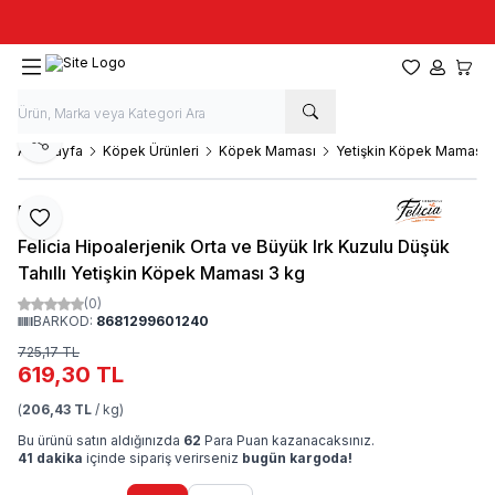
Taze stok, hızlı kargo, güvenilir alışveriş
Favorilerim
Hesabım
Sepet
Paylaş
Ana Sayfa
Köpek Ürünleri
Köpek Maması
Yetişkin Köpek Maması
Felicia
Favoriye Ekle
Felicia Hipoalerjenik Orta ve Büyük Irk Kuzulu Düşük
Tahıllı Yetişkin Köpek Maması 3 kg
(0)
BARKOD:
8681299601240
725,17
TL
619,30
TL
(
206,43 TL
/ kg)
Bu ürünü satın aldığınızda
62
Para Puan kazanacaksınız.
41 dakika
içinde sipariş verirseniz
bugün kargoda!