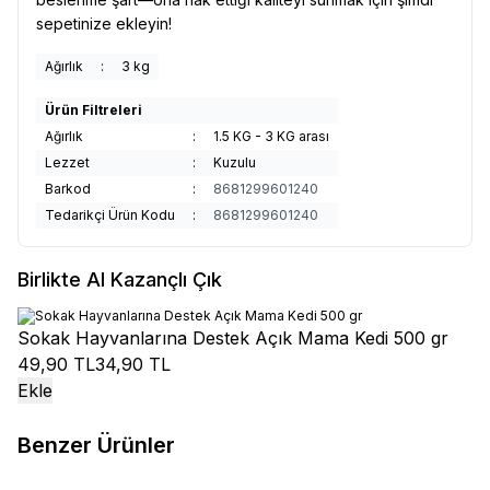
sepetinize ekleyin!
Ağırlık
:
3 kg
Ürün Filtreleri
Ağırlık
:
1.5 KG - 3 KG arası
Lezzet
:
Kuzulu
Barkod
:
8681299601240
Tedarikçi Ürün Kodu
:
8681299601240
Birlikte Al Kazançlı Çık
Sokak Hayvanlarına Destek Açık Mama Kedi 500 gr
49,90 TL
34,90 TL
Ekle
Benzer Ürünler