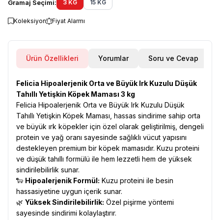
Gramaj Seçimi:
3 KG
15 KG
Koleksiyon
Fiyat Alarmı
Ürün Özellikleri
Yorumlar
Soru ve Cevap
Felicia Hipoalerjenik Orta ve Büyük Irk Kuzulu Düşük
Tahıllı Yetişkin Köpek Maması 3 kg
Felicia Hipoalerjenik Orta ve Büyük Irk Kuzulu Düşük
Tahıllı Yetişkin Köpek Maması, hassas sindirime sahip orta
ve büyük ırk köpekler için özel olarak geliştirilmiş, dengeli
protein ve yağ oranı sayesinde sağlıklı vücut yapısını
destekleyen premium bir köpek mamasıdır. Kuzu proteini
ve düşük tahıllı formülü ile hem lezzetli hem de yüksek
sindirilebilirlik sunar.
🐑
Hipoalerjenik Formül:
Kuzu proteini ile besin
hassasiyetine uygun içerik sunar.
🌿
Yüksek Sindirilebilirlik:
Özel pişirme yöntemi
sayesinde sindirimi kolaylaştırır.