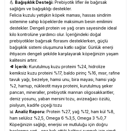
💪
Bağışıklık Desteği:
Prebiyotik lifler ile bağırsak
sağlığını ve bağışıklığı destekler.
Felicia kuzulu yetişkin köpek maması, hassas sindirim
sistemine sahip köpeklerde maksimum besin emilimini
destekler. Dengeli protein ve yağ oranı sayesinde ideal
kilo kontrolüne yardımcı olur. İçeriğindeki doğal
prebiyotikler bağırsak florasını desteklerken, güçlü
bağışıklık sistemi oluşumuna katkı sağlar. Günlük enerji
ihtiyacını dengeli şekilde karşılayarak köpeğinizin yaşam
kalitesini artırır.
🥩
İçerik:
Kurutulmuş kuzu proteini %24, hidrolize
kemiksiz kuzu proteini %17, baldo pirinç %16, mısır, rafine
tavuk yağı, bezelye, hamsi unu, bira mayası, hamsi yağı
%2, harnup, nükleotit maya proteini, kurutulmuş şeker
pancarı, mineraller, prebiyotik mannan oligosakkaritler,
deniz yosunu, yaban mersini tozu, avizeağacı özütü,
pisilyum, kadife çiçeği tozu
📊
Analiz Raporu:
Protein %27, yağ %12, ham kül %8,
ham selüloz %2,5, Omega 6 %3,5, Omega 3 %0,7
Köpeğinizin sağlığı, enerjisi ve mutluluğu için doğru
beslenme şart—ona hak ettiği kaliteyi sunmak için şimdi