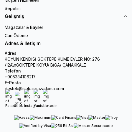
Müşteri Hizmetleri
Sepetim
Gelişmiş
Mağazalar & Bayiler
Cari Ödeme
Adres & İletişim
Adres
KÖYÜN KENDİSİ GÖKTEPE KÜME EVLER NO: 276
/12A\nGÖKTEPE KÖYÜ/ BİGA/ ÇANAKKALE
Telefon
+905334106217
E-Posta
destek@mukaspazarlama.com
Facebook
X
İnstagram
Youtube
Linkedin