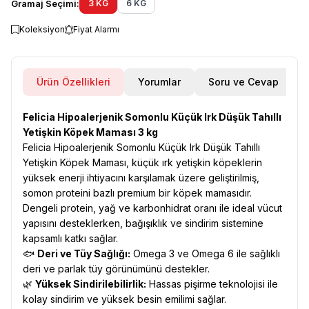
Gramaj Seçimi:
3 KG
6 KG
Koleksiyon
Fiyat Alarmı
Ürün Özellikleri
Yorumlar
Soru ve Cevap
Felicia Hipoalerjenik Somonlu Küçük Irk Düşük Tahıllı
Yetişkin Köpek Maması 3 kg
Felicia Hipoalerjenik Somonlu Küçük Irk Düşük Tahıllı
Yetişkin Köpek Maması, küçük ırk yetişkin köpeklerin
yüksek enerji ihtiyacını karşılamak üzere geliştirilmiş,
somon proteini bazlı premium bir köpek mamasıdır.
Dengeli protein, yağ ve karbonhidrat oranı ile ideal vücut
yapısını desteklerken, bağışıklık ve sindirim sistemine
kapsamlı katkı sağlar.
🐟
Deri ve Tüy Sağlığı:
Omega 3 ve Omega 6 ile sağlıklı
deri ve parlak tüy görünümünü destekler.
🌿
Yüksek Sindirilebilirlik:
Hassas pişirme teknolojisi ile
kolay sindirim ve yüksek besin emilimi sağlar.