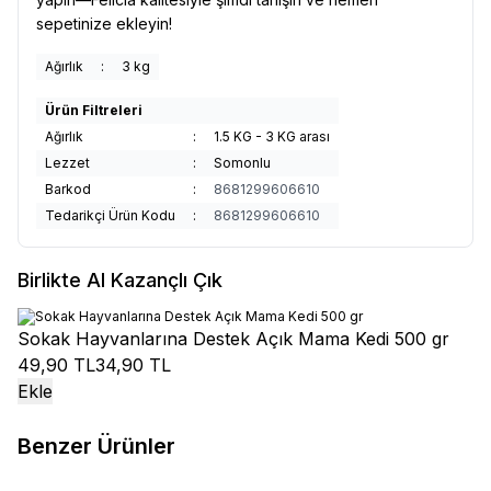
sepetinize ekleyin!
Ağırlık
:
3 kg
Ürün Filtreleri
Ağırlık
:
1.5 KG - 3 KG arası
Lezzet
:
Somonlu
Barkod
:
8681299606610
Tedarikçi Ürün Kodu
:
8681299606610
Birlikte Al Kazançlı Çık
Sokak Hayvanlarına Destek Açık Mama Kedi 500 gr
49,90 TL
34,90 TL
Ekle
Benzer Ürünler