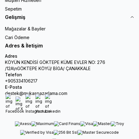
Müşteri Hizmetleri
Sepetim
Gelişmiş
Mağazalar & Bayiler
Cari Ödeme
Adres & İletişim
Adres
KÖYÜN KENDİSİ GÖKTEPE KÜME EVLER NO: 276
/12A\nGÖKTEPE KÖYÜ/ BİGA/ ÇANAKKALE
Telefon
+905334106217
E-Posta
destek@mukaspazarlama.com
Facebook
X
İnstagram
Youtube
Linkedin