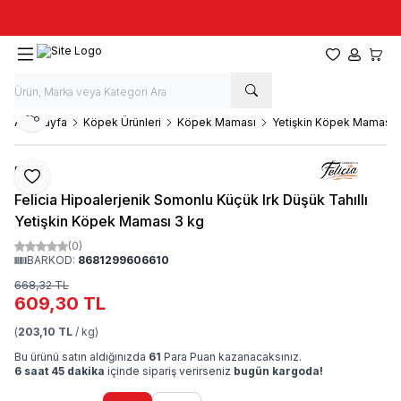
Taze stok, hızlı kargo, güvenilir alışveriş
Favorilerim
Hesabım
Sepet
Paylaş
Ana Sayfa
Köpek Ürünleri
Köpek Maması
Yetişkin Köpek Maması
Felicia
Favoriye Ekle
Felicia Hipoalerjenik Somonlu Küçük Irk Düşük Tahıllı
Yetişkin Köpek Maması 3 kg
(0)
BARKOD:
8681299606610
668,32
TL
609,30
TL
(
203,10 TL
/ kg)
Bu ürünü satın aldığınızda
61
Para Puan kazanacaksınız.
6 saat 45 dakika
içinde sipariş verirseniz
bugün kargoda!