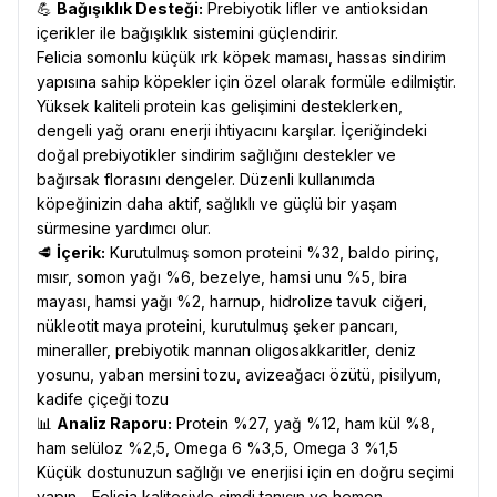
💪
Bağışıklık Desteği:
Prebiyotik lifler ve antioksidan
içerikler ile bağışıklık sistemini güçlendirir.
Felicia somonlu küçük ırk köpek maması, hassas sindirim
yapısına sahip köpekler için özel olarak formüle edilmiştir.
Yüksek kaliteli protein kas gelişimini desteklerken,
dengeli yağ oranı enerji ihtiyacını karşılar. İçeriğindeki
doğal prebiyotikler sindirim sağlığını destekler ve
bağırsak florasını dengeler. Düzenli kullanımda
köpeğinizin daha aktif, sağlıklı ve güçlü bir yaşam
sürmesine yardımcı olur.
🥩
İçerik:
Kurutulmuş somon proteini %32, baldo pirinç,
mısır, somon yağı %6, bezelye, hamsi unu %5, bira
mayası, hamsi yağı %2, harnup, hidrolize tavuk ciğeri,
nükleotit maya proteini, kurutulmuş şeker pancarı,
mineraller, prebiyotik mannan oligosakkaritler, deniz
yosunu, yaban mersini tozu, avizeağacı özütü, pisilyum,
kadife çiçeği tozu
📊
Analiz Raporu:
Protein %27, yağ %12, ham kül %8,
ham selüloz %2,5, Omega 6 %3,5, Omega 3 %1,5
Küçük dostunuzun sağlığı ve enerjisi için en doğru seçimi
yapın—Felicia kalitesiyle şimdi tanışın ve hemen