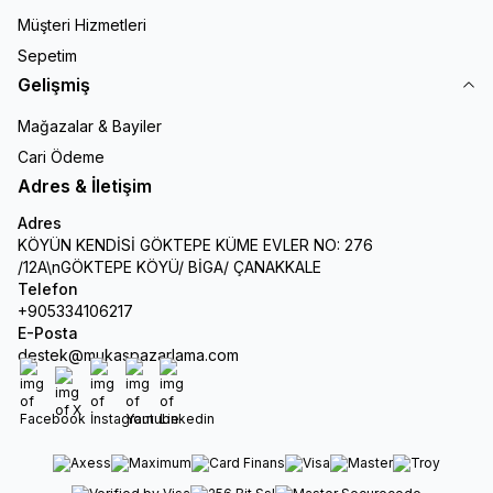
Müşteri Hizmetleri
Sepetim
Gelişmiş
Mağazalar & Bayiler
Cari Ödeme
Adres & İletişim
Adres
KÖYÜN KENDİSİ GÖKTEPE KÜME EVLER NO: 276
/12A\nGÖKTEPE KÖYÜ/ BİGA/ ÇANAKKALE
Telefon
+905334106217
E-Posta
destek@mukaspazarlama.com
Facebook
X
İnstagram
Youtube
Linkedin