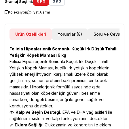
Gramaj Seçimi:
6 KG
3 KG
Koleksiyon
Fiyat Alarmı
Ürün Özellikleri
Yorumlar (8)
Soru ve Cevap
Felicia Hipoalerjenik Somonlu Küçük Irk Düşük Tahıllı
Yetişkin Köpek Maması 6 kg
Felicia Hipoalerjenik Somonlu Küçük Irk Düşük Tahıllı
Yetişkin Köpek Maması, küçük ırk yetişkin köpeklerin
yüksek enerji ihtiyacını karşılamak üzere özel olarak
geliştirilmiş, somon proteini bazlı premium bir köpek
mamasıdır. Hipoalerjenik formülü sayesinde gıda
hassasiyeti olan köpekler için güvenli beslenme
sunarken, dengeli besin içeriği ile genel sağlık ve
kondüsyonu destekler.
🐟
Kalp ve Beyin Desteği:
EPA ve DHA yağ asitleri ile
sağlıklı sinir sistemi ve kalp fonksiyonlarını destekler.
🦴
Eklem Sağlığı:
Glukozamin ve kondroitin ile eklem