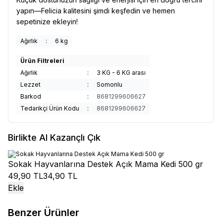
yapın—Felicia kalitesini şimdi keşfedin ve hemen
sepetinize ekleyin!
Ağırlık
:
6 kg
Ürün Filtreleri
Ağırlık
:
3 KG - 6 KG arası
Lezzet
:
Somonlu
Barkod
:
8681299606627
Tedarikçi Ürün Kodu
:
8681299606627
Birlikte Al Kazançlı Çık
Sokak Hayvanlarına Destek Açık Mama Kedi 500 gr
49,90 TL
34,90 TL
Ekle
Benzer Ürünler