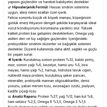
yapısını güçlendirir ve hareket kabiliyetini destekler.
🌿
Hipoalerjenik Formül:
Hassas sindirim sistemine
uygun, alerji riskini azaltan özel içerik.
Felicia somonlu küçük ırk köpek maması, köpeğinizin
günlük enerji ihtiyacını dengeli şekilde karşılayarak ideal
vücut kondisyonunu korumasına yardımcı olur. Yüksek
kaliteli protein kas gelişimini desteklerken, Omega yağ
asitleri deri ve tüy sağlığını güçlendirir. İçeriğindeki
prebiyotikler sindirimi düzenler ve bağışıklık sistemini
destekler. Düzenli kullanımda daha aktif, sağlıklı ve güçlü
bir yaşam sunar.
🥩
İçerik:
Kurutulmuş somon proteini %32, baldo pirinç,
mısır, somon yağı %6, bezelye, hamsi unu %5, bira
mayası, hamsi yağı %2, harnup, hidrolize tavuk ciğeri,
nükleotit maya proteini, kurutulmuş şeker pancarı,
mineraller, prebiyotik mannan oligosakkaritler, deniz
yosunu, yaban mersini tozu, avizeağacı özütü, pisilyum,
kadife çiçeği tozu
📊
Analiz Raporu:
Protein %27, yağ %12, ham kül %8,
ham selüloz %2,5, Omega 6 %3,5, Omega 3 %1,5
Küçük dostunuzun sağlığı ve enerjisi için en doğru tercihi