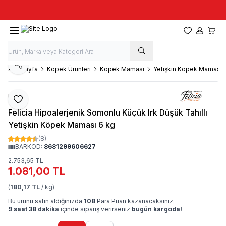
Taze stok, hızlı kargo, güvenilir alışveriş
Favorilerim
Hesabım
Sepet
Paylaş
Ana Sayfa
Köpek Ürünleri
Köpek Maması
Yetişkin Köpek Maması
Felicia
Favoriye Ekle
Felicia Hipoalerjenik Somonlu Küçük Irk Düşük Tahıllı
Yetişkin Köpek Maması 6 kg
(8)
BARKOD:
8681299606627
2.753,65
TL
1.081,00
TL
(
180,17 TL
/ kg)
Bu ürünü satın aldığınızda
108
Para Puan kazanacaksınız.
9 saat 38 dakika
içinde sipariş verirseniz
bugün kargoda!