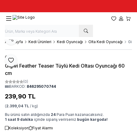
Taze stok, hızlı kargo, güvenilir alışveriş
Favorilerim
Hesabım
Sepet
Paylaş
Ana Sayfa
Kedi Ürünleri
Kedi Oyuncağı
Olta Kedi Oyuncağı
Gigw
GiGwi
Favoriye Ekle
Gigwi Feather Teaser Tüylü Kedi Oltası Oyuncağı 60
cm
(0)
BARKOD:
846295070744
239,90
TL
(
2.399,04 TL
/ kg)
Bu ürünü satın aldığınızda
24
Para Puan kazanacaksınız.
1 saat 9 dakika
içinde sipariş verirseniz
bugün kargoda!
Koleksiyon
Fiyat Alarmı