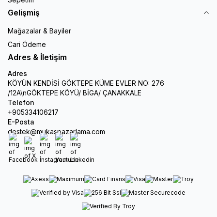
Gelişmiş
Mağazalar & Bayiler
Cari Ödeme
Adres & İletişim
Adres
KÖYÜN KENDİSİ GÖKTEPE KÜME EVLER NO: 276
/12A\nGÖKTEPE KÖYÜ/ BİGA/ ÇANAKKALE
Telefon
+905334106217
E-Posta
destek@mukaspazarlama.com
Facebook
X
İnstagram
Youtube
Linkedin