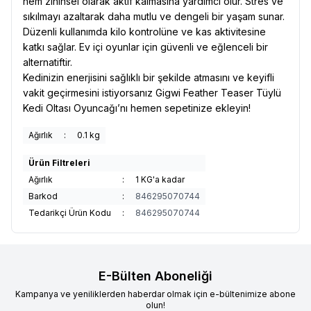
hem zihinsel olarak aktif kalmasına yardımcı olur. Stres ve
sıkılmayı azaltarak daha mutlu ve dengeli bir yaşam sunar.
Düzenli kullanımda kilo kontrolüne ve kas aktivitesine
katkı sağlar. Ev içi oyunlar için güvenli ve eğlenceli bir
alternatiftir.
Kedinizin enerjisini sağlıklı bir şekilde atmasını ve keyifli
vakit geçirmesini istiyorsanız Gigwi Feather Teaser Tüylü
Kedi Oltası Oyuncağı’nı hemen sepetinize ekleyin!
Ağırlık
:
0.1 kg
Ürün Filtreleri
Ağırlık
:
1 KG'a kadar
Barkod
:
846295070744
Tedarikçi Ürün Kodu
:
846295070744
E-Bülten Aboneliği
Kampanya ve yeniliklerden haberdar olmak için e-bültenimize abone
olun!