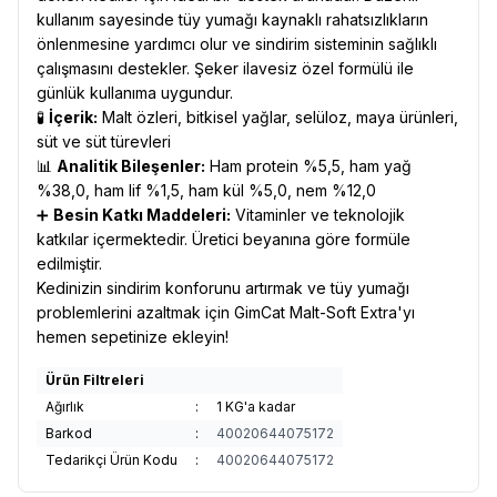
kullanım sayesinde tüy yumağı kaynaklı rahatsızlıkların
önlenmesine yardımcı olur ve sindirim sisteminin sağlıklı
çalışmasını destekler. Şeker ilavesiz özel formülü ile
günlük kullanıma uygundur.
🧪
İçerik:
Malt özleri, bitkisel yağlar, selüloz, maya ürünleri,
süt ve süt türevleri
📊
Analitik Bileşenler:
Ham protein %5,5, ham yağ
%38,0, ham lif %1,5, ham kül %5,0, nem %12,0
➕
Besin Katkı Maddeleri:
Vitaminler ve teknolojik
katkılar içermektedir. Üretici beyanına göre formüle
edilmiştir.
Kedinizin sindirim konforunu artırmak ve tüy yumağı
problemlerini azaltmak için GimCat Malt-Soft Extra'yı
hemen sepetinize ekleyin!
Ürün Filtreleri
Ağırlık
:
1 KG'a kadar
Barkod
:
40020644075172
Tedarikçi Ürün Kodu
:
40020644075172