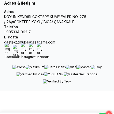
Adres & İletişim
Adres
KÖYÜN KENDİSİ GÖKTEPE KÜME EVLER NO: 276
/12A\nGÖKTEPE KÖYÜ/ BİGA/ ÇANAKKALE
Telefon
+905334106217
E-Posta
destek@mukaspazarlama.com
Facebook
X
İnstagram
Youtube
Linkedin
1