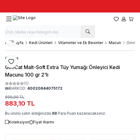
Taze stok, hızlı kargo, güvenilir alışveriş
Favorilerim
Hesabım
Sepet
Paylaş
Ana Sayfa
Kedi Ürünleri
Vitaminler ve Ek Besinler
Macun
GimCat 
GimCat
Favoriye Ekle
GimCat Malt-Soft Extra Tüy Yumağı Önleyici Kedi
Macunu 100 gr 2'li
(0)
BARKOD:
40020644075172
999,90
TL
883,10
TL
Bu ürünü satın aldığınızda
88
Para Puan kazanacaksınız.
Koleksiyon
Fiyat Alarmı