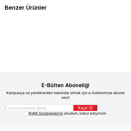
Benzer Ürünler
Spectrum
Spectrum Kedi Tüy
Paw Maw
Paw Maw Tüy Sağlığı
%
16
%
38
Yumağı Önlemeyi Destekleyen
ve Bağışıklık Destek Paketi
Malt Macunu 100 gr 4'lü
623,71
TL
523,96
TL
562,24
TL
350,94
TL
Sepete Ekle
Sepete Ekle
E-Bülten Aboneliği
Kampanya ve yeniliklerden haberdar olmak için e-bültenimize abone
olun!
Kayıt Ol
KVKK Sözleşmesi'ni
okudum, kabul ediyorum.