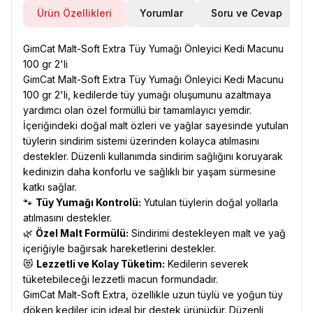
Ürün Özellikleri
Yorumlar
Soru ve Cevap
GimCat Malt-Soft Extra Tüy Yumağı Önleyici Kedi Macunu
100 gr 2'li
GimCat Malt-Soft Extra Tüy Yumağı Önleyici Kedi Macunu
100 gr 2'li, kedilerde tüy yumağı oluşumunu azaltmaya
yardımcı olan özel formüllü bir tamamlayıcı yemdir.
İçeriğindeki doğal malt özleri ve yağlar sayesinde yutulan
tüylerin sindirim sistemi üzerinden kolayca atılmasını
destekler. Düzenli kullanımda sindirim sağlığını koruyarak
kedinizin daha konforlu ve sağlıklı bir yaşam sürmesine
katkı sağlar.
🐾
Tüy Yumağı Kontrolü:
Yutulan tüylerin doğal yollarla
atılmasını destekler.
🌿
Özel Malt Formülü:
Sindirimi destekleyen malt ve yağ
içeriğiyle bağırsak hareketlerini destekler.
😻
Lezzetli ve Kolay Tüketim:
Kedilerin severek
tüketebileceği lezzetli macun formundadır.
GimCat Malt-Soft Extra, özellikle uzun tüylü ve yoğun tüy
döken kediler için ideal bir destek ürünüdür. Düzenli