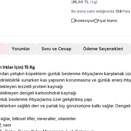
(
85,00 TL
/ kg)
Bu ürünü satın aldığınızda
128
Para 
Koleksiyon
Fiyat Alarmı
Yorumlar
Soru ve Cevap
Ödeme Seçenekleri
Irklar İçin) 15 Kg
ardan yetişkin köpeklerin günlük beslenme ihtiyaçlarını karşılamak üzer
irilebilirlik sunarken kas yapısının korunmasına ve günlük enerji ihti
tekleyen lezzetli protein kaynağı
estekleyen dengeli karbonhidrat kaynağı
lük beslenme ihtiyaçlarına özel geliştirilmiş yapı
eklerken sağlıklı deri ve parlak tüy görünümüne katkı sağlar. Dengeli
ğlar, bitkisel lifler, mineraller, vitaminler
f, nem