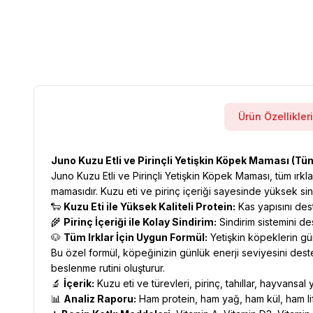
Ürün Özellikleri
Juno Kuzu Etli ve Pirinçli Yetişkin Köpek Maması (Tüm 
Juno Kuzu Etli ve Pirinçli Yetişkin Köpek Maması, tüm ırkl
mamasıdır. Kuzu eti ve pirinç içeriği sayesinde yüksek sind
🐑
Kuzu Eti ile Yüksek Kaliteli Protein:
Kas yapısını des
🌾
Pirinç İçeriği ile Kolay Sindirim:
Sindirim sistemini d
🐶
Tüm Irklar İçin Uygun Formül:
Yetişkin köpeklerin gün
Bu özel formül, köpeğinizin günlük enerji seviyesini dest
beslenme rutini oluşturur.
🔬
İçerik:
Kuzu eti ve türevleri, pirinç, tahıllar, hayvansal ya
📊
Analiz Raporu:
Ham protein, ham yağ, ham kül, ham li