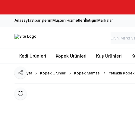
Anasayfa
Siparişlerim
Müşteri Hizmetleri
İletişim
Markalar
Kedi Ürünleri
Köpek Ürünleri
Kuş Ürünleri
K
Ana Sayfa
Köpek Ürünleri
Köpek Maması
Yetişkin Köpe
Paylaş
Favoriye Ekle