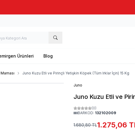
Taze stok, hızlı kargo, güvenilir alışveriş
emirgen Ürünleri
Blog
k Maması
Juno Kuzu Etli ve Pirinçli Yetişkin Köpek (Tüm Irklar İçin) 15 Kg
Juno
Juno Kuzu Etli ve Piri
(0)
BARKOD:
132102009
1.275,06
T
1.680,80
TL