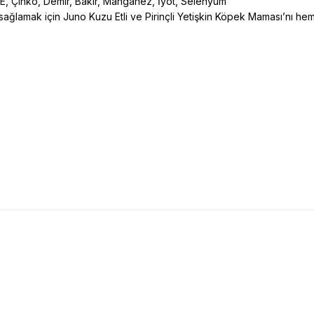
 E, Çinko, Demir, Bakır, Manganez, İyot, Selenyum
sağlamak için Juno Kuzu Etli ve Pirinçli Yetişkin Köpek Maması’nı he