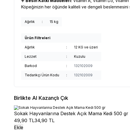
➕
Besin Katkı Maddeleri:
Vitamin A, Vitamin D3, Vitamin
Köpeğinizin her öğünde kaliteli ve dengeli beslenmesini 
Ağırlık
:
15 kg
Ürün Filtreleri
Ağırlık
:
12 KG ve üzeri
Lezzet
:
Kuzulu
Barkod
:
132102009
Tedarikçi Ürün Kodu
:
132102009
Birlikte Al Kazançlı Çık
Sokak Hayvanlarına Destek Açık Mama Kedi 500 gr
49,90 TL
34,90 TL
Ekle