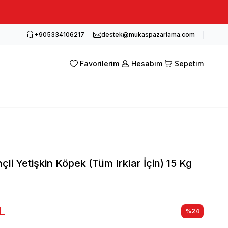
+905334106217
destek@mukaspazarlama.com
Favorilerim
Hesabım
Sepetim
nçli Yetişkin Köpek (Tüm Irklar İçin) 15 Kg
L
%
24