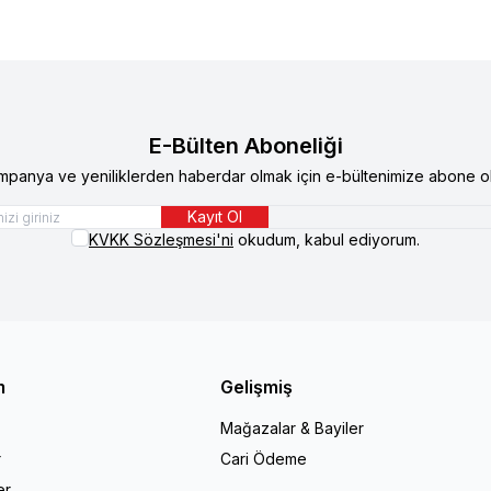
E-Bülten Aboneliği
mpanya ve yeniliklerden haberdar olmak için e-bültenimize abone ol
Kayıt Ol
KVKK Sözleşmesi'ni
okudum, kabul ediyorum.
m
Gelişmiş
Mağazalar & Bayiler
r
Cari Ödeme
er