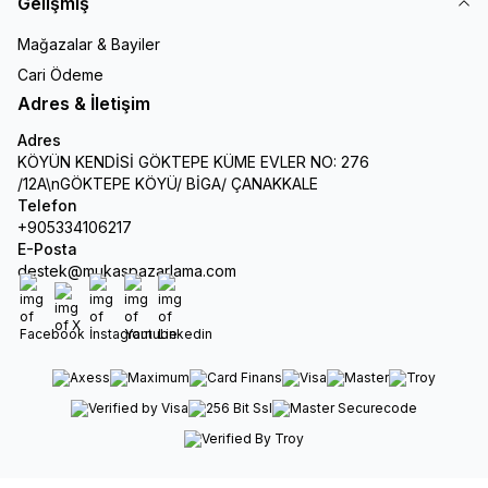
Gelişmiş
Mağazalar & Bayiler
Cari Ödeme
Adres & İletişim
Adres
KÖYÜN KENDİSİ GÖKTEPE KÜME EVLER NO: 276
/12A\nGÖKTEPE KÖYÜ/ BİGA/ ÇANAKKALE
Telefon
+905334106217
E-Posta
destek@mukaspazarlama.com
Facebook
X
İnstagram
Youtube
Linkedin