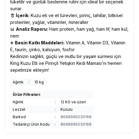
tüketilir ve günlük beslenme rutini için ideal bir seçenek
sunar.
🧾
İçerik:
Kuzu eti ve et türevleri, pirinç, tahıllar, bitkisel
proteinler, yağlar, vitaminler, mineraller
📊
Analiz Raporu:
Ham protein, ham yağ, ham lif, ham kül,
nem
➕
Besin Katkı Maddeleri:
Vitamin A, Vitamin D3, Vitamin
E, taurin, çinko, kalsiyum, fosfor
Kedinizin sağlıklı, güçlü ve mutlu bir yaşam sürmesi için
King Kuzu Etli ve Pirinçli Yetişkin Kedi Maması’nı hemen
sepetinize ekleyin!
Ağırlık
:
15 kg
Ürün Filtreleri
Ağırlık
:
12 KG ve üzeri
Lezzet
:
Kuzulu
Barkod
:
8698995030168
Tedarikçi Ürün Kodu
:
8698995030168