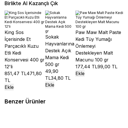
Birlikte Al Kazançlı Çık
King Sos
Paw Maw Malt Paste
Sokak
İçerisinde Et
Kedi Tüy Yumağı
Hayvanlarına
Parçacıklı Kuzu
Önlemeyi
Destek Açık
Etli Kedi
Destekleyen Malt
Mama Kedi
Konservesi 400 gr
Macunu 100 gr
500 gr
12'li
177,44 TL
99,00 TL
49,90
851,47 TL
471,80
Ekle
TL
34,80 TL
TL
Ekle
Ekle
Benzer Ürünler
Reflex
Reflex Crunchy Bubbles
Reflex
Reflex Crunchy Bubbles
%
23
%
23
Üriner Sistem Tavuklu Yetişkin
Kuzu Etli Yetişkin Kedi Maması
Kedi Maması 10 kg
2.138,20
TL
1.646,30
TL
10 kg
2.138,10
TL
1.646,30
TL