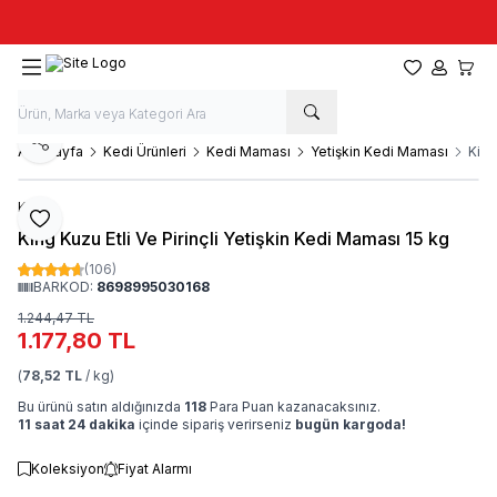
Taze stok, hızlı kargo, güvenilir alışveriş
Favorilerim
Hesabım
Sepet
Paylaş
Ana Sayfa
Kedi Ürünleri
Kedi Maması
Yetişkin Kedi Maması
King
King
Favoriye Ekle
King Kuzu Etli Ve Pirinçli Yetişkin Kedi Maması 15 kg
(106)
BARKOD:
8698995030168
1.244,47
TL
1.177,80
TL
(
78,52 TL
/ kg)
Bu ürünü satın aldığınızda
118
Para Puan kazanacaksınız.
11 saat 24 dakika
içinde sipariş verirseniz
bugün kargoda!
Koleksiyon
Fiyat Alarmı