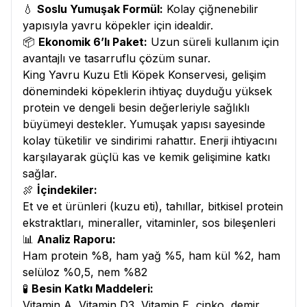
💧
Soslu Yumuşak Formül:
Kolay çiğnenebilir
yapısıyla yavru köpekler için idealdir.
📦
Ekonomik 6’lı Paket:
Uzun süreli kullanım için
avantajlı ve tasarruflu çözüm sunar.
King Yavru Kuzu Etli Köpek Konservesi, gelişim
dönemindeki köpeklerin ihtiyaç duyduğu yüksek
protein ve dengeli besin değerleriyle sağlıklı
büyümeyi destekler. Yumuşak yapısı sayesinde
kolay tüketilir ve sindirimi rahattır. Enerji ihtiyacını
karşılayarak güçlü kas ve kemik gelişimine katkı
sağlar.
🍖
İçindekiler:
Et ve et ürünleri (kuzu eti), tahıllar, bitkisel protein
ekstraktları, mineraller, vitaminler, sos bileşenleri
📊
Analiz Raporu:
Ham protein %8, ham yağ %5, ham kül %2, ham
selüloz %0,5, nem %82
🧪
Besin Katkı Maddeleri:
Vitamin A, Vitamin D3, Vitamin E, çinko, demir,