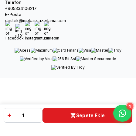
Telefon
+905334106217
E-Posta
destek@mukaspazarlama.com
Facebook
X
İnstagram
Youtube
Linkedin
1
Sepete Ekle