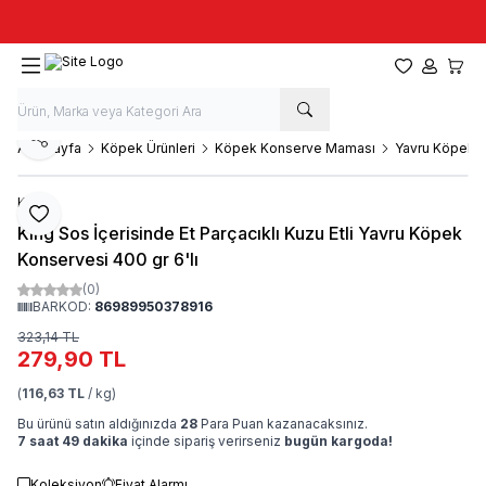
Taze stok, hızlı kargo, güvenilir alışveriş
Favorilerim
Hesabım
Sepet
Paylaş
Ana Sayfa
Köpek Ürünleri
Köpek Konserve Maması
Yavru Köpek 
King
Favoriye Ekle
King Sos İçerisinde Et Parçacıklı Kuzu Etli Yavru Köpek
Konservesi 400 gr 6'lı
(0)
BARKOD:
86989950378916
323,14
TL
279,90
TL
(
116,63 TL
/ kg)
Bu ürünü satın aldığınızda
28
Para Puan kazanacaksınız.
7 saat 49 dakika
içinde sipariş verirseniz
bugün kargoda!
Koleksiyon
Fiyat Alarmı