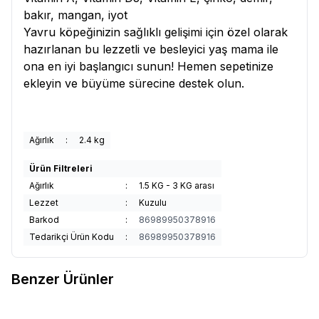
bakır, mangan, iyot
Yavru köpeğinizin sağlıklı gelişimi için özel olarak
hazırlanan bu lezzetli ve besleyici yaş mama ile
ona en iyi başlangıcı sunun! Hemen sepetinize
ekleyin ve büyüme sürecine destek olun.
Ağırlık
:
2.4 kg
Ürün Filtreleri
Ağırlık
:
1.5 KG - 3 KG arası
Lezzet
:
Kuzulu
Barkod
:
86989950378916
Tedarikçi Ürün Kodu
:
86989950378916
Benzer Ürünler
Royal Canin
Royal Canin
Royal Canin
Royal Canin Starter
%
31
%
15