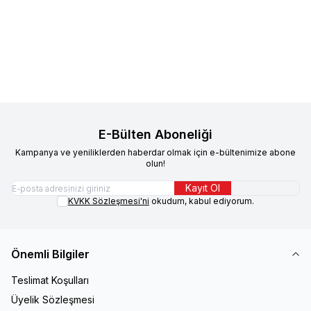
Medium Orta Irk Yavru Köpek
Anne ve Yavru Köpek
Konservesi 140 gr 10'lu
1.019,52
TL
702,40
TL
Konservesi 195 gr 12'li
1.547,42
TL
1.322,40
TL
Sepete Ekle
Sepete Ekle
E-Bülten Aboneliği
Kampanya ve yeniliklerden haberdar olmak için e-bültenimize abone
olun!
Kayıt Ol
KVKK Sözleşmesi'ni
okudum, kabul ediyorum.
Önemli Bilgiler
Teslimat Koşulları
Üyelik Sözleşmesi