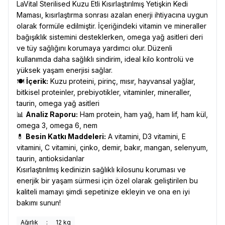
LaVital Sterilised Kuzu Etli Kısırlaştırılmış Yetişkin Kedi
Maması, kısırlaştırma sonrası azalan enerji ihtiyacına uygun
olarak formüle edilmiştir. İçeriğindeki vitamin ve mineraller
bağışıklık sistemini desteklerken, omega yağ asitleri deri
ve tüy sağlığını korumaya yardımcı olur. Düzenli
kullanımda daha sağlıklı sindirim, ideal kilo kontrolü ve
yüksek yaşam enerjisi sağlar.
🍽️
İçerik:
Kuzu proteini, pirinç, mısır, hayvansal yağlar,
bitkisel proteinler, prebiyotikler, vitaminler, mineraller,
taurin, omega yağ asitleri
📊
Analiz Raporu:
Ham protein, ham yağ, ham lif, ham kül,
omega 3, omega 6, nem
💊
Besin Katkı Maddeleri:
A vitamini, D3 vitamini, E
vitamini, C vitamini, çinko, demir, bakır, mangan, selenyum,
taurin, antioksidanlar
Kısırlaştırılmış kedinizin sağlıklı kilosunu koruması ve
enerjik bir yaşam sürmesi için özel olarak geliştirilen bu
kaliteli mamayı şimdi sepetinize ekleyin ve ona en iyi
bakımı sunun!
Ağırlık
:
12 kg