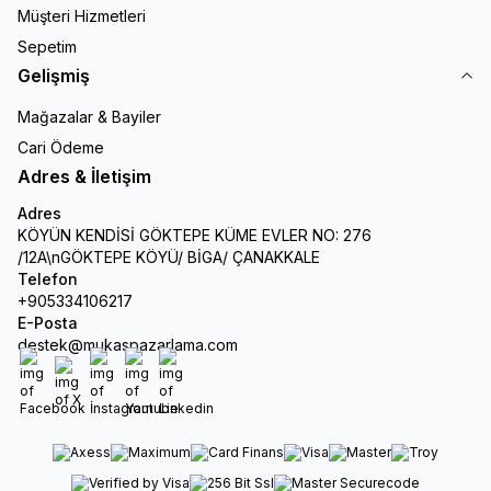
Müşteri Hizmetleri
Sepetim
Gelişmiş
Mağazalar & Bayiler
Cari Ödeme
Adres & İletişim
Adres
KÖYÜN KENDİSİ GÖKTEPE KÜME EVLER NO: 276
/12A\nGÖKTEPE KÖYÜ/ BİGA/ ÇANAKKALE
Telefon
+905334106217
E-Posta
destek@mukaspazarlama.com
Facebook
X
İnstagram
Youtube
Linkedin