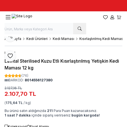
Taze stok, hızlı kargo, güvenilir alışveriş
Favorilerim
Hesabım
Sepet
Paylaş
Ana Sayfa
Kedi Ürünleri
Kedi Maması
Kısırlaştırılmış Kedi Maması
LaVital
Favoriye Ekle
LaVital Sterilised Kuzu Etli Kısırlaştırılmış Yetişkin Kedi
Maması 12 kg
(76)
BARKOD:
8014556127380
2.127,16
TL
2.107,70
TL
(
175,64 TL
/ kg)
Bu ürünü satın aldığınızda
211
Para Puan kazanacaksınız.
1 saat 7 dakika
içinde sipariş verirseniz
bugün kargoda!
Koleksiyon
Fiyat Alarmı