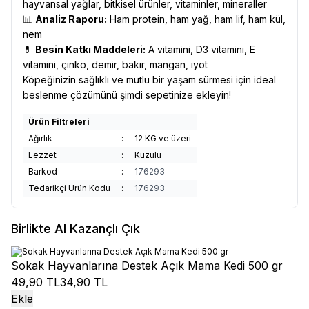
hayvansal yağlar, bitkisel ürünler, vitaminler, mineraller
📊
Analiz Raporu:
Ham protein, ham yağ, ham lif, ham kül,
nem
💊
Besin Katkı Maddeleri:
A vitamini, D3 vitamini, E
vitamini, çinko, demir, bakır, mangan, iyot
Köpeğinizin sağlıklı ve mutlu bir yaşam sürmesi için ideal
beslenme çözümünü şimdi sepetinize ekleyin!
Ürün Filtreleri
Ağırlık
:
12 KG ve üzeri
Lezzet
:
Kuzulu
Barkod
:
176293
Tedarikçi Ürün Kodu
:
176293
Birlikte Al Kazançlı Çık
Sokak Hayvanlarına Destek Açık Mama Kedi 500 gr
49,90 TL
34,90 TL
Ekle