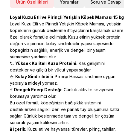
Ürün Özellikleri
Yorumlar
Soru ve Cevap
Loyal Kuzu Etli ve Pirinçli Yetişkin Köpek Maması 15 kg
Loyal Kuzu Etli ve Pirinçli Yetişkin Köpek Maması, yetişkin
köpeklerin günlük beslenme ihtiyaçlarını karşılamak üzere
özel olarak formüle edilmiştir. Kuzu etinin yüksek protein
değeri ve pirincin kolay sindirilebilir yapısı sayesinde
köpeğinizin sağlıklı, enerjik ve dengeli bir yaşam
sürmesine yardımcı olur.
🐑
Yüksek Kaliteli Kuzu Proteini:
Kas gelişimini
destekler ve güçlü bir vücut yapısı sağlar.
🍚
Kolay Sindirilebilir Pirinç:
Hassas sindirime uygun
yapısıyla mideyi yormaz.
⚡
Dengeli Enerji Desteği:
Günlük aktivite seviyesini
korumaya yardımcı olur.
Bu özel formül, köpeğinizin bağışıklık sistemini
desteklerken sağlıklı deri ve parlak tüy oluşumuna katkı
sağlar. Günlük beslenmede tam ve dengeli bir çözüm
sunarak yaşam kalitesini artırır.
🧪
İçerik:
Kuzu eti ve hayvansal türevler, pirinç, tahıllar,