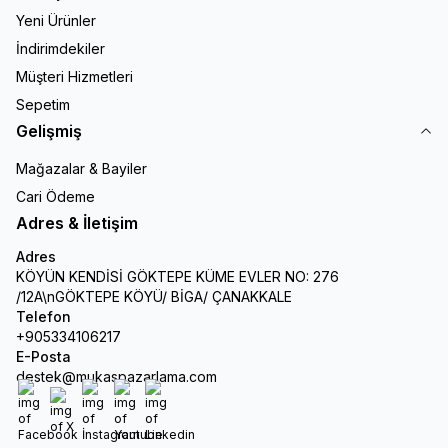
Yeni Ürünler
İndirimdekiler
Müşteri Hizmetleri
Sepetim
Gelişmiş
Mağazalar & Bayiler
Cari Ödeme
Adres & İletişim
Adres
KÖYÜN KENDİSİ GÖKTEPE KÜME EVLER NO: 276
/12A\nGÖKTEPE KÖYÜ/ BİGA/ ÇANAKKALE
Telefon
+905334106217
E-Posta
destek@mukaspazarlama.com
Facebook
X
İnstagram
Youtube
Linkedin