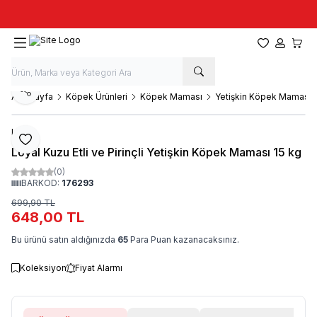
Taze stok, hızlı kargo, güvenilir alışveriş
Favorilerim
Hesabım
Sepet
Paylaş
Ana Sayfa
Köpek Ürünleri
Köpek Maması
Yetişkin Köpek Maması
Loyal
Favoriye Ekle
Loyal Kuzu Etli ve Pirinçli Yetişkin Köpek Maması 15 kg
(0)
BARKOD:
176293
699,90
TL
648,00
TL
Bu ürünü satın aldığınızda
65
Para Puan kazanacaksınız.
Koleksiyon
Fiyat Alarmı