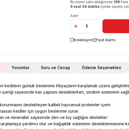
Bu ürünü satın aldığınızda
199
Para 
9 saat 26 dakika
içinde sipariş ve
Adet
Koleksiyon
Fiyat Alarmı
Yorumlar
Soru ve Cevap
Ödeme Seçenekleri
 kedilerin günlük beslenme ihtiyaçlarını karşılamak üzere geliştirilmiş
içeriği sayesinde kas yapısını desteklerken, sindirim sisteminin sağl
 korunmasını destekleyen kaliteli hayvansal proteinler içerir.
e hassas kediler için uygun beslenme sunar.
in ve mineraller sayesinde deri ve tüy sağlığını destekler.
ı karşılamaya yardımcı olur ve bağışıklık sisteminin desteklenmesine ka