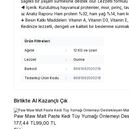
sağlıklı bir yaşam sürmesine destek olur. Lezzetli formül
🥩 İçerik: Kurutulmuş hayvansal proteinler, mısır, pirinç, 
📊 Analiz Raporu: Ham protein %32, ham yağ %14, ham 
➕ Besin Katkı Maddeleri: Vitamin A, Vitamin D3, Vitamin E,
Kedinize lezzetli, dengeli ve kaliteli bir beslenme sunma
Ürün Filtreleri
Ağırlık
:
12 KG ve üzeri
Lezzet
:
Gurme
Barkod
:
8681692500218
Tedarikçi Ürün Kodu
:
8681692500218
Birlikte Al Kazançlı Çık
Paw Maw Malt Paste Kedi Tüy Yumağı Önlemeyi Des
177,44 TL
99,00 TL