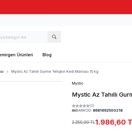
Taze stok, hızlı kargo, güvenilir alışveriş
emirgen Ürünleri
Blog
sı
Mystic Az Tahıllı Gurme Yetişkin Kedi Maması 15 kg
Mystic
Mystic Az Tahıllı Gur
(0)
BARKOD:
8681692500218
1.986,60
T
2.250,00
TL