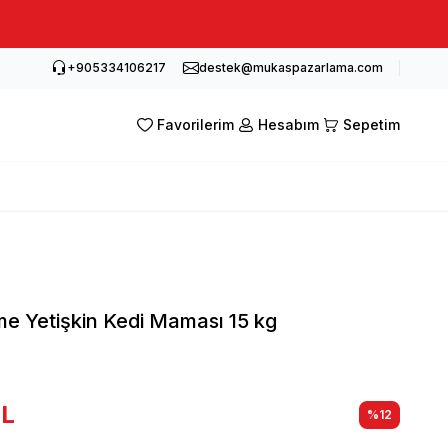
+905334106217
destek@mukaspazarlama.com
Favorilerim
Hesabım
Sepetim
me Yetişkin Kedi Maması 15 kg
L
%
12