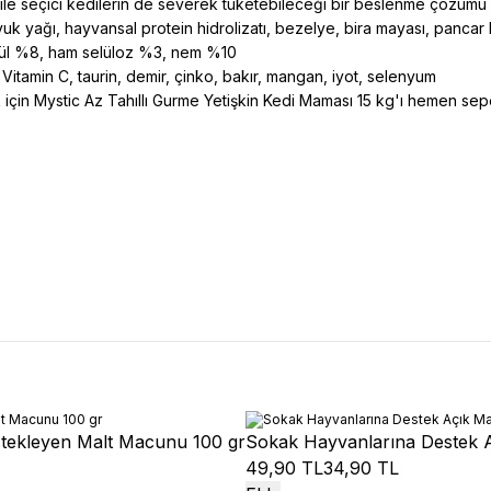
ü ile seçici kedilerin de severek tüketebileceği bir beslenme çözümü 
tavuk yağı, hayvansal protein hidrolizatı, bezelye, bira mayası, pancar 
kül %8, ham selüloz %3, nem %10
 Vitamin C, taurin, demir, çinko, bakır, mangan, iyot, selenyum
k için Mystic Az Tahıllı Gurme Yetişkin Kedi Maması 15 kg'ı hemen sepe
tekleyen Malt Macunu 100 gr
Sokak Hayvanlarına Destek 
49,90 TL
34,90 TL