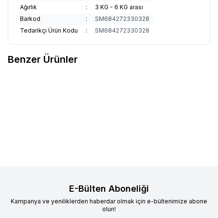
Ağırlık
:
3 KG - 6 KG arası
Barkod
:
SM684272330328
Tedarikçi Ürün Kodu
:
SM684272330328
Benzer Ürünler
Proline
Proline Lavanta Kokulu
Proline
Proline Marsilya Sabun
Topaklanan Bentonit Kedi Kumu
Kokulu Topaklanan Bentonit
5 lt
Kedi Kumu 5 lt
179,90
TL
179,90
TL
Sepete Ekle
Sepete Ekle
E-Bülten Aboneliği
Kampanya ve yeniliklerden haberdar olmak için e-bültenimize abone
olun!