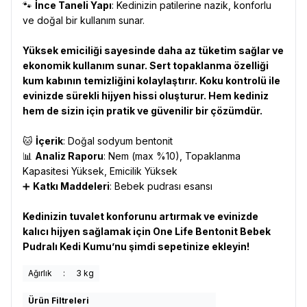
🐾
İnce Taneli Yapı
: Kedinizin patilerine nazik, konforlu
ve doğal bir kullanım sunar.
Yüksek emiciliği sayesinde daha az tüketim sağlar ve
ekonomik kullanım sunar. Sert topaklanma özelliği
kum kabının temizliğini kolaylaştırır. Koku kontrolü ile
evinizde sürekli hijyen hissi oluşturur. Hem kediniz
hem de sizin için pratik ve güvenilir bir çözümdür.
🐱
İçerik
: Doğal sodyum bentonit
📊
Analiz Raporu
: Nem (max %10), Topaklanma
Kapasitesi Yüksek, Emicilik Yüksek
➕
Katkı Maddeleri
: Bebek pudrası esansı
Kedinizin tuvalet konforunu artırmak ve evinizde
kalıcı hijyen sağlamak için One Life Bentonit Bebek
Pudralı Kedi Kumu’nu şimdi sepetinize ekleyin!
Ağırlık
:
3 kg
Ürün Filtreleri