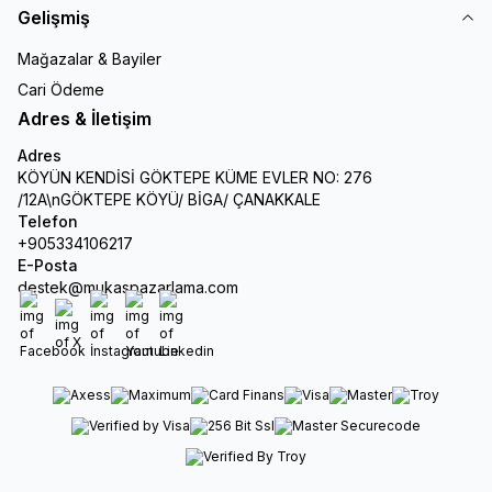
Gelişmiş
Mağazalar & Bayiler
Cari Ödeme
Adres & İletişim
Adres
KÖYÜN KENDİSİ GÖKTEPE KÜME EVLER NO: 276
/12A\nGÖKTEPE KÖYÜ/ BİGA/ ÇANAKKALE
Telefon
+905334106217
E-Posta
destek@mukaspazarlama.com
Facebook
X
İnstagram
Youtube
Linkedin