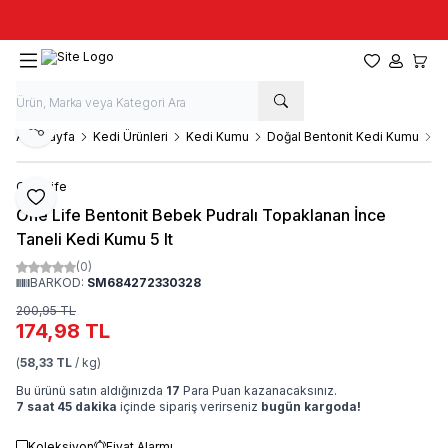
Taze stok, hızlı kargo, güvenilir alışveriş
Favorilerim
Hesabım
Sepet
Paylaş
Ana Sayfa
Kedi Ürünleri
Kedi Kumu
Doğal Bentonit Kedi Kumu
O
One Life
Favoriye Ekle
One Life Bentonit Bebek Pudralı Topaklanan İnce
Taneli Kedi Kumu 5 lt
(0)
BARKOD:
SM684272330328
200,95
TL
174,98
TL
(
58,33 TL
/ kg)
Bu ürünü satın aldığınızda
17
Para Puan kazanacaksınız.
7 saat 45 dakika
içinde sipariş verirseniz
bugün kargoda!
Koleksiyon
Fiyat Alarmı