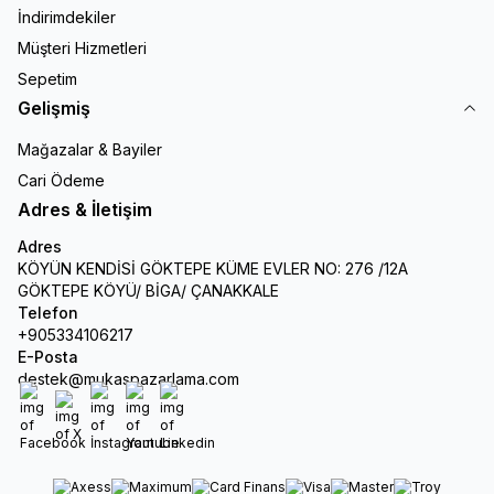
İndirimdekiler
Müşteri Hizmetleri
Sepetim
Gelişmiş
Mağazalar & Bayiler
Cari Ödeme
Adres & İletişim
Adres
KÖYÜN KENDİSİ GÖKTEPE KÜME EVLER NO: 276 /12A
GÖKTEPE KÖYÜ/ BİGA/ ÇANAKKALE
Telefon
+905334106217
E-Posta
destek@mukaspazarlama.com
Facebook
X
İnstagram
Youtube
Linkedin