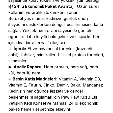
sayesinde kolay tüketim ve yüksek iştah desteği
📦
24’lü Ekonomik Paket Avantajı:
Uzun süreli
kullanım ve pratik stok imkânı sunar
Bu özel yaş mama, kedinizin günlük enerji
ihtiyacını desteklerken dengeli beslenmesine katkı
sağlar. Yüksek nem oranı sayesinde günlük
öğünleri daha keyifli hale getirir ve seçici kediler
için ideal bir alternatif oluşturur.
🔬
İçerik:
Et ve hayvansal türevler (kuzu eti
dahil), tahıllar, mineraller, bitkisel protein türevleri,
vitaminler
📊
Analiz Raporu:
Ham protein, ham yağ, ham
kül, ham lif, nem
➕
Besin Katkı Maddeleri:
Vitamin A, Vitamin D3,
Vitamin E, Taurin, Çinko, Demir, Bakır, Manganez
Kedinizin her öğünde lezzetli ve dengeli
beslenmesini sağlamak için Paw Paw Kuzu Etli
Yetişkin Kedi Konserve Maması 24’lü ekonomik
paketi hemen sepetinize ekleyin!