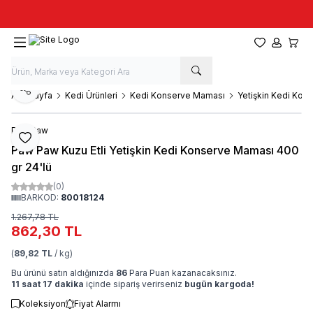
Taze stok, hızlı kargo, güvenilir alışveriş
Favorilerim
Hesabım
Sepet
Paylaş
Ana Sayfa
Kedi Ürünleri
Kedi Konserve Maması
Yetişkin Kedi Kon
Paw Paw
Favoriye Ekle
Paw Paw Kuzu Etli Yetişkin Kedi Konserve Maması 400
gr 24'lü
(0)
BARKOD:
80018124
1.267,78
TL
862,30
TL
(
89,82 TL
/ kg)
Bu ürünü satın aldığınızda
86
Para Puan kazanacaksınız.
11 saat 17 dakika
içinde sipariş verirseniz
bugün kargoda!
Koleksiyon
Fiyat Alarmı