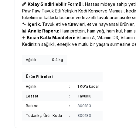
🌾
Kolay Sindirilebilir Formül:
Hassas mideye sahip yetişk
Paw Paw Tavuk Etli Yetişkin Kedi Konserve Maması, kediniz
tüketimine katkıda bulunur ve lezzetli tavuk aroması ile se
🐾
İçerik:
Tavuk eti ve türevleri, et ve hayvansal ürünler, ta
📊
Analiz Raporu:
Ham protein, ham yağ, ham kül, ham s
➕
Besin Katkı Maddeleri:
Vitamin A, Vitamin D3, Vitamin
Kedinizin sağlıklı, enerjik ve mutlu bir yaşam sürmesine
Ağırlık
:
0.4 kg
Ürün Filtreleri
Ağırlık
:
1 KG'a kadar
Lezzet
:
Tavuklu
Barkod
:
800183
Tedarikçi Ürün Kodu
:
800183