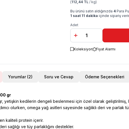
(
112,44 TL
/ kg)
Bu ürünü satın aldığınızda
4
Para Pu
1 saat 11 dakika
içinde sipariş ver
Adet
Koleksiyon
Fiyat Alarmı
Yorumlar (2)
Soru ve Cevap
Ödeme Seçenekleri
400 gr
etişkin kedilerin dengeli beslenmesi için özel olarak geliştirilmiş, l
mcı olurken, omega yağ asitleri sayesinde sağlıklı deri ve parlak tüy
 kaliteli protein içerir.
eri sağlığı ve tüy parlaklığını destekler.