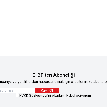
e
Supreme Cat Kıyılmış Tavuklu ve
Supreme
Supreme Cat Kıyıl
u Kedi Konservesi 85 gr 24'lü
Uskumrulu Kedi Konservesi 8
TL
545,10
TL
344,90
TL
E-Bülten Aboneliği
mpanya ve yeniliklerden haberdar olmak için e-bültenimize abone ol
Kayıt Ol
KVKK Sözleşmesi'ni
okudum, kabul ediyorum.