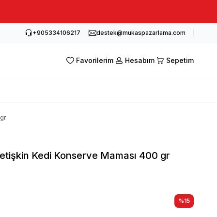
+905334106217
destek@mukaspazarlama.com
Favorilerim
Hesabım
Sepetim
gr
etişkin Kedi Konserve Maması 400 gr
%
15