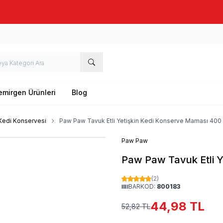
Taze stok, hızlı kargo, güvenilir alışveriş
emirgen Ürünleri
Blog
 Kedi Konservesi
Paw Paw Tavuk Etli Yetişkin Kedi Konserve Maması 400 
Paw Paw
Paw Paw Tavuk Etli Y
(2)
BARKOD:
800183
44,98
TL
52,82
TL