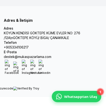
Adres & İletişim
Adres
KÖYÜN KENDİSİ GÖKTEPE KÜME EVLER NO: 276
/12A\nGÖKTEPE KÖYÜ/ BİGA/ ÇANAKKALE
Telefon
+905334106217
E-Posta
destek@mukaspazarlama.com
Facebook
X
İnstagram
Youtube
Linkedin
1
Whatsapptan Ulaş