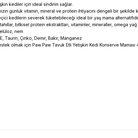
in kediler için ideal sindirim sağlar.
in günlük vitamin, mineral ve protein ihtiyacını dengeli bir şekilde 
çici kedilerin severek tüketebileceği ideal bir yaş mama alternatifidir
hıllar, bitkisel protein ekstraktları, vitaminler, mineraller, omega yağ 
elüloz, nem
 E, Taurin, Çinko, Demir, Bakır, Manganez
 destek olmak için Paw Paw Tavuk Etli Yetişkin Kedi Konserve Maması