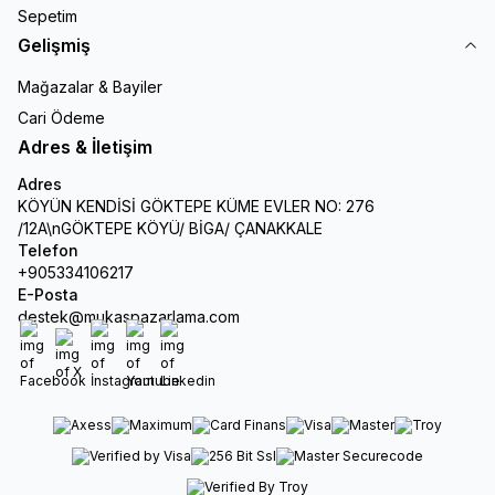
Sepetim
Gelişmiş
Mağazalar & Bayiler
Cari Ödeme
Adres & İletişim
Adres
KÖYÜN KENDİSİ GÖKTEPE KÜME EVLER NO: 276
/12A\nGÖKTEPE KÖYÜ/ BİGA/ ÇANAKKALE
Telefon
+905334106217
E-Posta
destek@mukaspazarlama.com
Facebook
X
İnstagram
Youtube
Linkedin