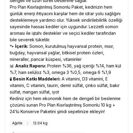
dengeli ve uzun süreli beslenme sağlar.
Pro Plan Kısırlaştırılmış Somonlu Paket, kedinizin hem
günlük enerji ihtiyacını karşılar hem de idrar yolu sağlığını
desteklemeye yardımcı olur. Yüksek sindirilebilirlik özelliği
sayesinde hassas kediler için uygundur. Lezzetli somon
aroması ile iştahı destekler ve seçici kediler tarafından
bile severek tüketilir.
🐾
İçerik:
Somon, kurutulmuş hayvansal protein, mısır,
buğday, hayvansal yağlar, bitkisel protein özleri,
mineraller, pancar küspesi, vitaminler
📊
Analiz Raporu:
Protein %36, yağ içeriği %14, ham kül
%7, ham selüloz %3, omega 3 %0,5, omega 6 %1,9
🧪
Besin Katkı Maddeleri:
A vitamini, D3 vitamini, E
vitamini, C vitamini, taurin, demir sülfat, çinko sülfat, bakır
sülfat, mangan sülfat, iyot
Kediniz için hem ekonomik hem de dengeli bir beslenme
çözümü sunan Pro Plan Kısırlaştırılmış Somonlu 10 kg +
24’lü Konserve Paketini şimdi sepetinize ekleyin!
Ağırlık
:
12.04 kg