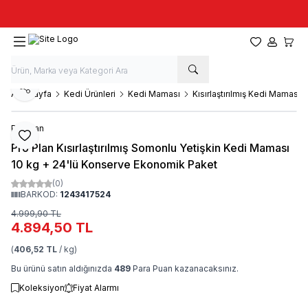
Taze stok, hızlı kargo, güvenilir alışveriş
Favorilerim
Hesabım
Sepet
Paylaş
Ana Sayfa
Kedi Ürünleri
Kedi Maması
Kısırlaştırılmış Kedi Maması
Pro Plan
Favoriye Ekle
Pro Plan Kısırlaştırılmış Somonlu Yetişkin Kedi Maması
10 kg + 24'lü Konserve Ekonomik Paket
(0)
BARKOD:
1243417524
4.999,90
TL
4.894,50
TL
(
406,52 TL
/ kg)
Bu ürünü satın aldığınızda
489
Para Puan kazanacaksınız.
Koleksiyon
Fiyat Alarmı