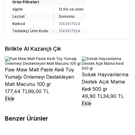
Ürün Filtreleri
Ağırlık
:
12 KG ve üzeri
Lezzet
:
Somonlu
Barkod
:
1243417524
Tedarikçi Ürün Kodu
:
1243417524
Birlikte Al Kazançlı Çık
Paw Maw Malt Paste Kedi Tüy
Sokak Hayvanlarına
Yumağı Önlemeyi Destekleyen
Destek Açık Mama
Malt Macunu 100 gr
Kedi 500 gr
177,44 TL
99,00 TL
49,90 TL
34,90 TL
Ekle
Ekle
Benzer Ürünler
Enjoy
Enjoy Somonlu
Reflex
Reflex Crunchy Bubbles
%
23