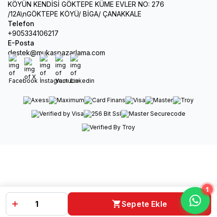
KÖYÜN KENDİSİ GÖKTEPE KÜME EVLER NO: 276
/12A\nGÖKTEPE KÖYÜ/ BİGA/ ÇANAKKALE
Telefon
+905334106217
E-Posta
destek@mukaspazarlama.com
Facebook
X
İnstagram
Youtube
Linkedin
1
Sepete Ekle