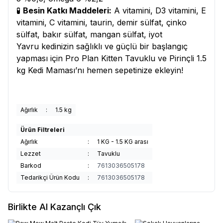
🧪
Besin Katkı Maddeleri:
A vitamini, D3 vitamini, E
vitamini, C vitamini, taurin, demir sülfat, çinko
sülfat, bakır sülfat, mangan sülfat, iyot
Yavru kedinizin sağlıklı ve güçlü bir başlangıç
yapması için Pro Plan Kitten Tavuklu ve Pirinçli 1.5
kg Kedi Maması’nı hemen sepetinize ekleyin!
Ağırlık
:
1.5 kg
Ürün Filtreleri
Ağırlık
:
1 KG - 1.5 KG arası
Lezzet
:
Tavuklu
Barkod
:
7613036505178
Tedarikçi Ürün Kodu
:
7613036505178
Birlikte Al Kazançlı Çık