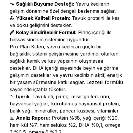
🐾
Sağlıklı Büyüme Desteği:
Yavru kedilerin
gelişim dönemine özel dengeli beslenme sağlar.
💪
Yüksek Kaliteli Protein:
Tavuk proteini ile kas
ve doku gelişimini destekler.
🌾
Kolay Sindirilebilir Formül:
Pirinç içeriği ile
hassas sindirim sistemine uygundur.
Pro Plan Kitten, yavru kedinizin güçlü bir
bağışıklık sistemi geliştirmesine yardımcı olurken,
sağlıklı kemik ve kas yapısının oluşmasını
destekler. DHA içeriği sayesinde beyin ve görme
gelişimini destekler ve yavru kedinizin aktif, enerjik
bir yaşam sürmesine katkı sağlar. Lezzetli formülü
sayesinde iştahla tüketilir.
🐾
İçerik:
Tavuk eti, pirinç, mısır gluteni unu,
hayvansal yağlar, kurutulmuş hayvansal protein,
balık yağı, mineraller, pancar küspesi, vitaminler
📊
Analiz Raporu:
Protein %38, yağ içeriği %20,
ham kül %7, ham selüloz %2, DHA %0,1, omega
3 %0,5, omega 6 %2,2