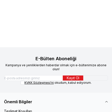
Paw Maw
Paw Maw Malt Paste
Sokak Hayvanlarına Destek Açık
%
44.21
%
30.06
Kedi Tüy Yumağı Önlemeyi
Mama Kedi 500 gr
Destekleyen Malt Macunu 100
177,44
TL
99,00
TL
49,90
TL
34,90
TL
gr
Sepete Ekle
Sepete Ekle
E-Bülten Aboneliği
Kampanya ve yeniliklerden haberdar olmak için e-bültenimize abone
olun!
Kayıt Ol
KVKK Sözleşmesi'ni
okudum, kabul ediyorum.
Önemli Bilgiler
Teslimat Koşulları