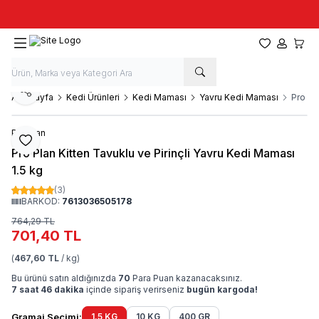
Taze stok, hızlı kargo, güvenilir alışveriş
Favorilerim
Hesabım
Sepet
Paylaş
Ana Sayfa
Kedi Ürünleri
Kedi Maması
Yavru Kedi Maması
Pro Pl
Pro Plan
Favoriye Ekle
Pro Plan Kitten Tavuklu ve Pirinçli Yavru Kedi Maması
1.5 kg
(3)
BARKOD:
7613036505178
764,29
TL
701,40
TL
(
467,60 TL
/ kg)
Bu ürünü satın aldığınızda
70
Para Puan kazanacaksınız.
7 saat 46 dakika
içinde sipariş verirseniz
bugün kargoda!
Gramaj Seçimi:
1.5 KG
10 KG
400 GR