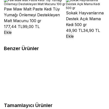
Paw Maw Malt Paste Kedi Tüy
Sokak Hayvanlarına
Yumağı Önlemeyi Destekleyen
Destek Açık Mama
Malt Macunu 100 gr
Kedi 500 gr
177,44 TL
99,00 TL
49,90 TL
34,90 TL
Ekle
Ekle
Benzer Ürünler
Royal Canin
Royal Canin
Royal Canin
Royal Canin Kitten
%
11
Mother&BabyCat Yavru Kedi
Sterilised Kısırlaştırılmış Yavru
Maması 2 kg
Kedi Maması 2 kg
1.169,40
TL
1.299,00
TL
1.158,60
TL
Sepete Ekle
Sepete Ekle
Tamamlayıcı Ürünler