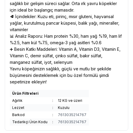
sağlıklı bir gelişim süreci sağlar. Orta ırk yavru köpekler
için ideal bir başlangıç mamasıdır.
🥩 İçindekiler: Kuzu eti, pirinç, mısır gluteni, hayvansal
yağlar, kurutulmuş pancar küspesi, balık yağı, mineraller,
vitaminler
📊 Analiz Raporu: Ham protein %30, ham yağ %19, ham lif
%2.5, ham kül %7.5, omega-3 yağ asitleri %0.6
➕ Besin Katkı Maddeleri: Vitamin A, Vitamin D3, Vitamin E,
Vitamin C, demir sülfat, çinko sülfat, bakır sülfat,
manganez sülfat, iyot, selenyum
Yavru köpeğinizin sağlıklı, güçlü ve mutlu bir şekilde
büyümesini desteklemek için bu özel formülü şimdi
sepetinize ekleyin!
Ürün Filtreleri
Ağırlık
:
12 KG ve üzeri
Lezzet
:
Kuzulu
Barkod
:
7613035214767
Tedarikçi Ürün Kodu
:
7613035214767