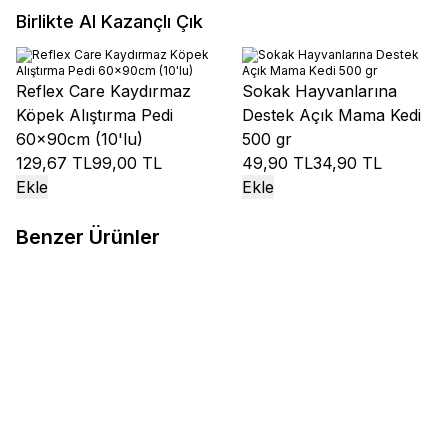
Birlikte Al Kazançlı Çık
Reflex Care Kaydırmaz
Sokak Hayvanlarına
Köpek Alıştırma Pedi
Destek Açık Mama Kedi
60x90cm (10'lu)
500 gr
129,67 TL
99,00 TL
49,90 TL
34,90 TL
Ekle
Ekle
Benzer Ürünler
Heydoo
Heydoo Kuzu Etli Yavru
Royal Canin
Royal Canin Junior
%
8
%
11
Köpek Maması 15 kg
Giant Dev Irk Yavru Köpek
Maması 15 kg
1.061,60
TL
972,20
TL
4.999,00
TL
4.451,70
TL
Sepete Ekle
Sepete Ekle