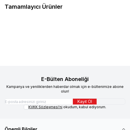
Tamamlayıcı Ürünler
Sokak Hayvanlarına Destek Açık
%
30.06
Mama Kedi 500 gr
49,90
TL
34,90
TL
Sepete Ekle
E-Bülten Aboneliği
Kampanya ve yeniliklerden haberdar olmak için e-bültenimize abone
olun!
Kayıt Ol
KVKK Sözleşmesi'ni
okudum, kabul ediyorum.
Önemli Bilgiler