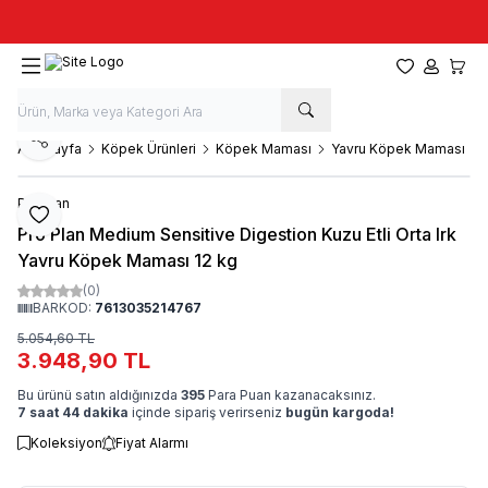
Taze stok, hızlı kargo, güvenilir alışveriş
Favorilerim
Hesabım
Sepet
Paylaş
Ana Sayfa
Köpek Ürünleri
Köpek Maması
Yavru Köpek Maması
Pro Plan
Favoriye Ekle
Pro Plan Medium Sensitive Digestion Kuzu Etli Orta Irk
Yavru Köpek Maması 12 kg
(0)
BARKOD:
7613035214767
5.054,60
TL
3.948,90
TL
Bu ürünü satın aldığınızda
395
Para Puan kazanacaksınız.
7 saat 44 dakika
içinde sipariş verirseniz
bugün kargoda!
Koleksiyon
Fiyat Alarmı