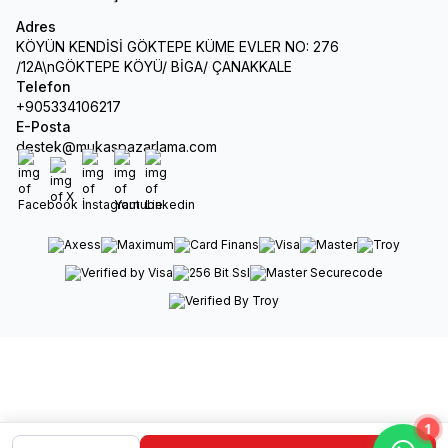
Adres
KÖYÜN KENDİSİ GÖKTEPE KÜME EVLER NO: 276
/12A\nGÖKTEPE KÖYÜ/ BİGA/ ÇANAKKALE
Telefon
+905334106217
E-Posta
destek@mukaspazarlama.com
Facebook
X
İnstagram
Youtube
Linkedin
1