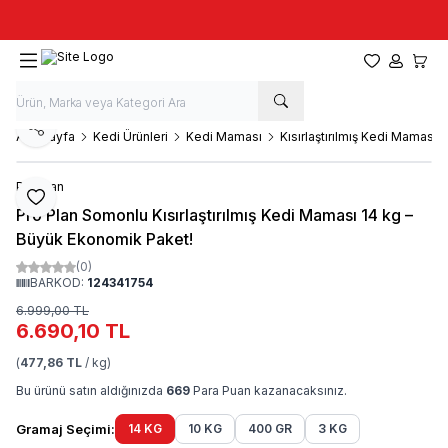
Taze stok, hızlı kargo, güvenilir alışveriş
Favorilerim
Hesabım
Sepet
Paylaş
Ana Sayfa
Kedi Ürünleri
Kedi Maması
Kısırlaştırılmış Kedi Maması
Pro Plan
Favoriye Ekle
Pro Plan Somonlu Kısırlaştırılmış Kedi Maması 14 kg –
Büyük Ekonomik Paket!
(0)
BARKOD:
124341754
6.999,00
TL
6.690,10
TL
(
477,86 TL
/ kg)
Bu ürünü satın aldığınızda
669
Para Puan kazanacaksınız.
Gramaj Seçimi:
14 KG
10 KG
400 GR
3 KG