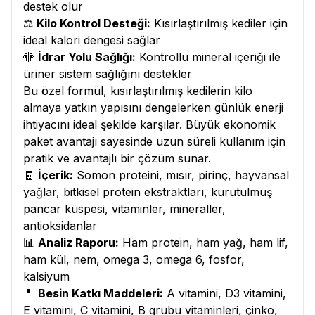
destek olur
⚖️
Kilo Kontrol Desteği:
Kısırlaştırılmış kediler için
ideal kalori dengesi sağlar
🚻
İdrar Yolu Sağlığı:
Kontrollü mineral içeriği ile
üriner sistem sağlığını destekler
Bu özel formül, kısırlaştırılmış kedilerin kilo
almaya yatkın yapısını dengelerken günlük enerji
ihtiyacını ideal şekilde karşılar. Büyük ekonomik
paket avantajı sayesinde uzun süreli kullanım için
pratik ve avantajlı bir çözüm sunar.
🧾
İçerik:
Somon proteini, mısır, pirinç, hayvansal
yağlar, bitkisel protein ekstraktları, kurutulmuş
pancar küspesi, vitaminler, mineraller,
antioksidanlar
📊
Analiz Raporu:
Ham protein, ham yağ, ham lif,
ham kül, nem, omega 3, omega 6, fosfor,
kalsiyum
💊
Besin Katkı Maddeleri:
A vitamini, D3 vitamini,
E vitamini, C vitamini, B grubu vitaminleri, çinko,