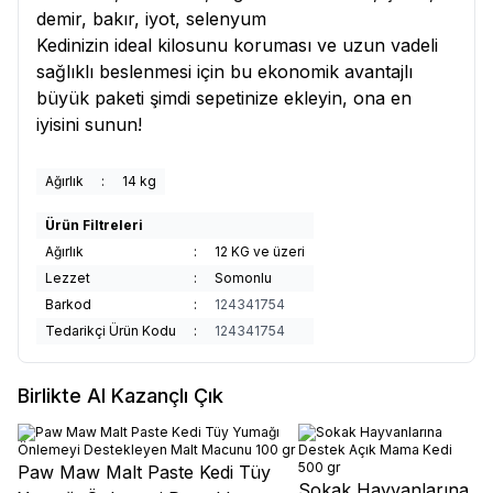
demir, bakır, iyot, selenyum
Kedinizin ideal kilosunu koruması ve uzun vadeli
sağlıklı beslenmesi için bu ekonomik avantajlı
büyük paketi şimdi sepetinize ekleyin, ona en
iyisini sunun!
Ağırlık
:
14 kg
Ürün Filtreleri
Ağırlık
:
12 KG ve üzeri
Lezzet
:
Somonlu
Barkod
:
124341754
Tedarikçi Ürün Kodu
:
124341754
Birlikte Al Kazançlı Çık
Paw Maw Malt Paste Kedi Tüy
Sokak Hayvanlarına