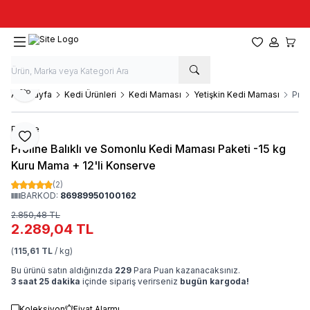
Taze stok, hızlı kargo, güvenilir alışveriş
Favorilerim
Hesabım
Sepet
Paylaş
Ana Sayfa
Kedi Ürünleri
Kedi Maması
Yetişkin Kedi Maması
Prol
Proline
Favoriye Ekle
Proline Balıklı ve Somonlu Kedi Maması Paketi -15 kg
Kuru Mama + 12'li Konserve
(2)
BARKOD:
86989950100162
2.850,48
TL
2.289,04
TL
(
115,61 TL
/ kg)
Bu ürünü satın aldığınızda
229
Para Puan kazanacaksınız.
3 saat 25 dakika
içinde sipariş verirseniz
bugün kargoda!
Koleksiyon
Fiyat Alarmı