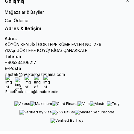
Gelişmiş
Mağazalar & Bayiler
Cari Ödeme
Adres & İletişim
Adres
KÖYÜN KENDİSİ GÖKTEPE KÜME EVLER NO: 276
/12A\nGÖKTEPE KÖYÜ/ BİGA/ ÇANAKKALE
Telefon
+905334106217
E-Posta
destek@mukaspazarlama.com
Facebook
X
İnstagram
Youtube
Linkedin