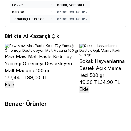
Lezzet
:
Balıklı, Somonlu
Barkod
:
86989950100162
Tedarikçi Ürün Kodu
:
86989950100162
Birlikte Al Kazançlı Çık
Paw Maw Malt Paste Kedi Tüy
Sokak Hayvanlarına
Yumağı Önlemeyi Destekleyen
Destek Açık Mama
Malt Macunu 100 gr
Kedi 500 gr
177,44 TL
99,00 TL
49,90 TL
34,90 TL
Ekle
Ekle
Benzer Ürünler
Reflex
Reflex Crunchy Bubbles
Reflex
Reflex Crunchy Bubbles
%
23
%
23
Üriner Sistem Tavuklu Yetişkin
Kuzu Etli Yetişkin Kedi Maması
Kedi Maması 10 kg
2.138,20
TL
1.647,50
TL
10 kg
2.138,10
TL
1.647,50
TL