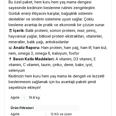
Bu özel paket, hem kuru hem yaş mama dengesi
sayesinde kedinizin beslenme rutinini zenginleştirir.
Günlük enerji ihtiyacını karşılar, bağışıklık sistemini
destekler ve sindirim sistemine uyum sağlar. Çoklu
besleme avantajı ile pratik ve ekonomik bir çözüm sunar.
🧾
İçerik:
Balık proteini, somon proteini, mısır, pirinç,
hayvansal yağlar, bitkisel protein ekstraktları, vitaminler,
mineraller, balık yağı, antioksidanlar
📊
Analiz Raporu:
Ham protein, ham yağ, ham lif, ham kül,
nem, omega 3, omega 6, kalsiyum, fosfor
💊
Besin Katkı Maddeleri:
A vitamini, D3 vitamini, E
vitamini, C vitamini, taurin, çinko, demir, bakır, iyot,
selenyum
Kedinizin hem kuru hem yaş mama ile dengeli ve lezzetli
beslenmesini sağlamak için bu avantajlı paketi şimdi
sepetinize ekleyin!
Ağırlık
:
19.8 kg
Ürün Filtreleri
Ağırlık
:
12 KG ve üzeri