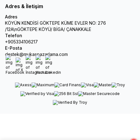
Adres & İletişim
Adres
KÖYÜN KENDİSİ GÖKTEPE KÜME EVLER NO: 276
/12A\nGÖKTEPE KÖYÜ/ BİGA/ ÇANAKKALE
Telefon
+905334106217
E-Posta
destek@mukaspazarlama.com
Facebook
X
İnstagram
Youtube
Linkedin