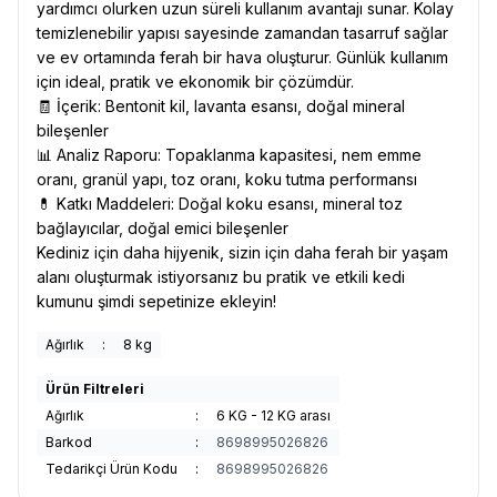
yardımcı olurken uzun süreli kullanım avantajı sunar. Kolay
temizlenebilir yapısı sayesinde zamandan tasarruf sağlar
ve ev ortamında ferah bir hava oluşturur. Günlük kullanım
için ideal, pratik ve ekonomik bir çözümdür.
🧾 İçerik: Bentonit kil, lavanta esansı, doğal mineral
bileşenler
📊 Analiz Raporu: Topaklanma kapasitesi, nem emme
oranı, granül yapı, toz oranı, koku tutma performansı
💊 Katkı Maddeleri: Doğal koku esansı, mineral toz
bağlayıcılar, doğal emici bileşenler
Kediniz için daha hijyenik, sizin için daha ferah bir yaşam
alanı oluşturmak istiyorsanız bu pratik ve etkili kedi
kumunu şimdi sepetinize ekleyin!
Ağırlık
:
8 kg
Ürün Filtreleri
Ağırlık
:
6 KG - 12 KG arası
Barkod
:
8698995026826
Tedarikçi Ürün Kodu
:
8698995026826