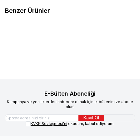
Benzer Ürünler
Proline
Proline Lavanta Kokulu
Proline
Proline Marsilya Sabun
Topaklanan Bentonit Kedi Kumu
Kokulu Topaklanan Bentonit
5 lt
Kedi Kumu 5 lt
179,90
TL
179,90
TL
Sepete Ekle
Sepete Ekle
E-Bülten Aboneliği
Kampanya ve yeniliklerden haberdar olmak için e-bültenimize abone
olun!
Kayıt Ol
KVKK Sözleşmesi'ni
okudum, kabul ediyorum.