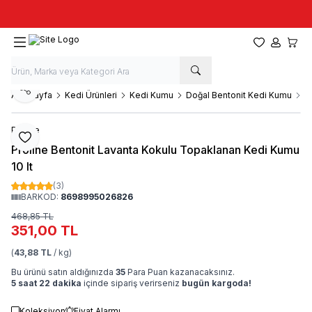
Taze stok, hızlı kargo, güvenilir alışveriş
Favorilerim
Hesabım
Sepet
Paylaş
Ana Sayfa
Kedi Ürünleri
Kedi Kumu
Doğal Bentonit Kedi Kumu
P
Proline
Favoriye Ekle
Proline Bentonit Lavanta Kokulu Topaklanan Kedi Kumu
10 lt
(3)
BARKOD:
8698995026826
468,85
TL
351,00
TL
(
43,88 TL
/ kg)
Bu ürünü satın aldığınızda
35
Para Puan kazanacaksınız.
5 saat 22 dakika
içinde sipariş verirseniz
bugün kargoda!
Koleksiyon
Fiyat Alarmı