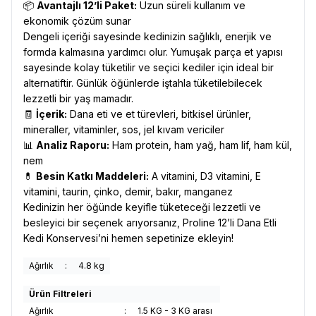
📦
Avantajlı 12’li Paket:
Uzun süreli kullanım ve
ekonomik çözüm sunar
Dengeli içeriği sayesinde kedinizin sağlıklı, enerjik ve
formda kalmasına yardımcı olur. Yumuşak parça et yapısı
sayesinde kolay tüketilir ve seçici kediler için ideal bir
alternatiftir. Günlük öğünlerde iştahla tüketilebilecek
lezzetli bir yaş mamadır.
🧾
İçerik:
Dana eti ve et türevleri, bitkisel ürünler,
mineraller, vitaminler, sos, jel kıvam vericiler
📊
Analiz Raporu:
Ham protein, ham yağ, ham lif, ham kül,
nem
💊
Besin Katkı Maddeleri:
A vitamini, D3 vitamini, E
vitamini, taurin, çinko, demir, bakır, manganez
Kedinizin her öğünde keyifle tüketeceği lezzetli ve
besleyici bir seçenek arıyorsanız, Proline 12’li Dana Etli
Kedi Konservesi’ni hemen sepetinize ekleyin!
Ağırlık
:
4.8 kg
Ürün Filtreleri
Ağırlık
:
1.5 KG - 3 KG arası