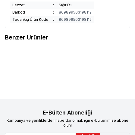
Lezzet
:
Sığır Etli
Barkod
:
869899503198112
Tedarikçi Ürün Kodu
:
869899503198112
Benzer Ürünler
Royal Canin
Royal Canin British
Supreme
Supreme Cat Kıyılmış
%
3
Yetişkin Kedi Konservesi 85 gr
Tavuklu ve Uskumrulu Kedi
12'li
742,70
TL
Konservesi 85 gr 24'lü
561,40
TL
545,40
TL
Sepete Ekle
Sepete Ekle
E-Bülten Aboneliği
Kampanya ve yeniliklerden haberdar olmak için e-bültenimize abone
olun!