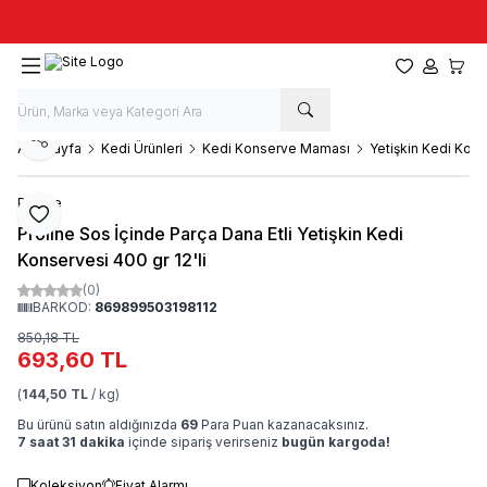
Taze stok, hızlı kargo, güvenilir alışveriş
Favorilerim
Hesabım
Sepet
Paylaş
Ana Sayfa
Kedi Ürünleri
Kedi Konserve Maması
Yetişkin Kedi Kon
Proline
Favoriye Ekle
Proline Sos İçinde Parça Dana Etli Yetişkin Kedi
Konservesi 400 gr 12'li
(0)
BARKOD:
869899503198112
850,18
TL
693,60
TL
(
144,50 TL
/ kg)
Bu ürünü satın aldığınızda
69
Para Puan kazanacaksınız.
7 saat 31 dakika
içinde sipariş verirseniz
bugün kargoda!
Koleksiyon
Fiyat Alarmı