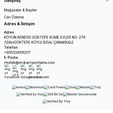
Gelişmiş
Mağazalar & Bayiler
Cari Ödeme
Adres & İletişim
Adres
KÖYÜN KENDİSİ GÖKTEPE KÜME EVLER NO: 276
/12A\nGÖKTEPE KÖYÜ/ BİGA/ ÇANAKKALE
Telefon
+905334106217
E-Posta
destek@mukaspazarlama.com
Facebook
X
İnstagram
Youtube
Linkedin