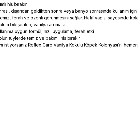
lı his bırakır.
rası, dışarıdan geldikten sonra veya banyo sonrasında kullanım için
emiz, ferah ve özenli görünmesini sağlar. Hafif yapısı sayesinde kol
kım bileşenleri, vanilya aroması
lanıma uygun formül, hızlı uygulama, ferah etki
ur, tüylerde temiz ve bakımlı his bırakır
nı istiyorsanız Reflex Care Vanilya Kokulu Köpek Kolonyası’nı hemen 