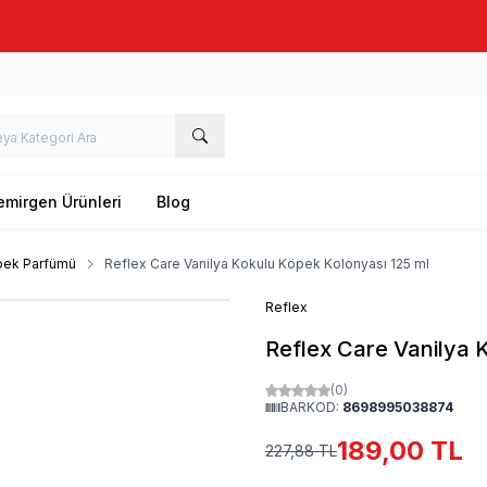
Taze stok, hızlı kargo, güvenilir alışveriş
emirgen Ürünleri
Blog
ek Parfümü
Reflex Care Vanilya Kokulu Köpek Kolonyası 125 ml
Reflex
Reflex Care Vanilya 
(0)
BARKOD:
8698995038874
189,00
TL
227,88
TL