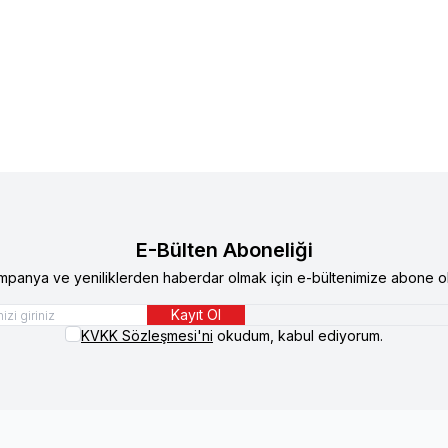
%
13
eflex Care Vanilya - Portakal Kokulu
Reflex
Reflex Care Tropika
lonyası 125 ml
Kolonyası 125 ml
TL
189,00
TL
230,47
TL
199,90
TL
E-Bülten Aboneliği
mpanya ve yeniliklerden haberdar olmak için e-bültenimize abone ol
Kayıt Ol
KVKK Sözleşmesi'ni
okudum, kabul ediyorum.