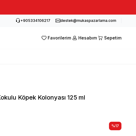
+905334106217
destek@mukaspazarlama.com
Favorilerim
Hesabım
Sepetim
Kokulu Köpek Kolonyası 125 ml
%
17