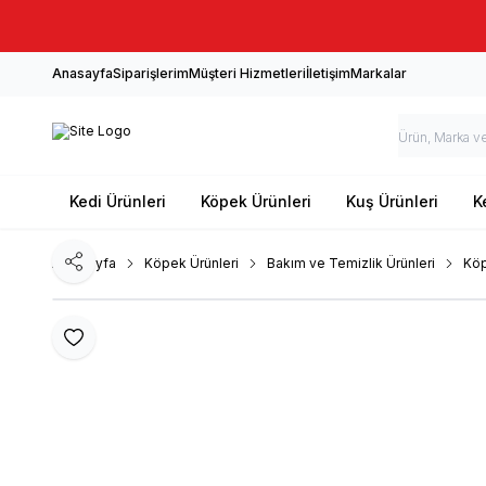
Anasayfa
Siparişlerim
Müşteri Hizmetleri
İletişim
Markalar
Kedi Ürünleri
Köpek Ürünleri
Kuş Ürünleri
K
Ana Sayfa
Köpek Ürünleri
Bakım ve Temizlik Ürünleri
Köp
Paylaş
Favoriye Ekle