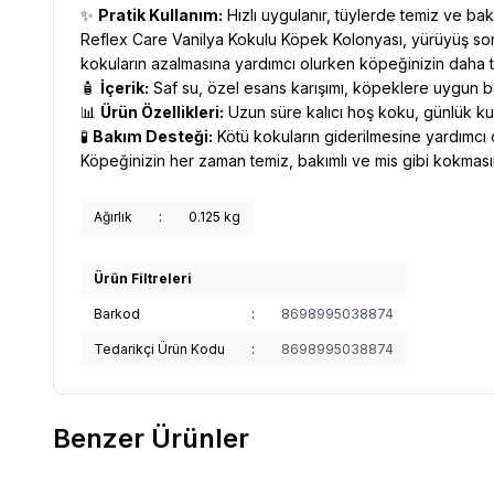
✨
Pratik Kullanım:
Hızlı uygulanır, tüylerde temiz ve bakım
Reflex Care Vanilya Kokulu Köpek Kolonyası, yürüyüş son
kokuların azalmasına yardımcı olurken köpeğinizin daha t
🧴
İçerik:
Saf su, özel esans karışımı, köpeklere uygun ba
📊
Ürün Özellikleri:
Uzun süre kalıcı hoş koku, günlük kul
🧪
Bakım Desteği:
Kötü kokuların giderilmesine yardımcı ol
Köpeğinizin her zaman temiz, bakımlı ve mis gibi kokması
Ağırlık
:
0.125 kg
Ürün Filtreleri
Barkod
:
8698995038874
Tedarikçi Ürün Kodu
:
8698995038874
Benzer Ürünler