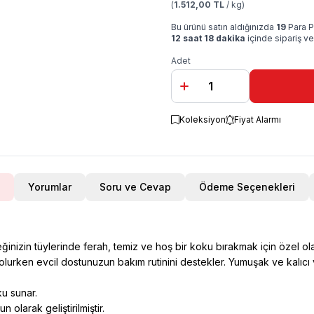
(
1.512,00 TL
/ kg)
Bu ürünü satın aldığınızda
19
Para P
12 saat 18 dakika
içinde sipariş ve
Adet
Koleksiyon
Fiyat Alarmı
Yorumlar
Soru ve Cevap
Ödeme Seçenekleri
nizin tüylerinde ferah, temiz ve hoş bir koku bırakmak için özel ola
lurken evcil dostunuzun bakım rutinini destekler. Yumuşak ve kalıcı 
ku sunar.
 olarak geliştirilmiştir.