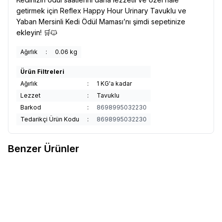
getirmek için Reflex Happy Hour Urinary Tavuklu ve
Yaban Mersinli Kedi Ödül Maması’nı şimdi sepetinize
ekleyin! 🛒🐱
Ağırlık
:
0.06 kg
Ürün Filtreleri
Ağırlık
:
1 KG'a kadar
Lezzet
:
Tavuklu
Barkod
:
8698995032230
Tedarikçi Ürün Kodu
:
8698995032230
Benzer Ürünler
"Dreamies "
Dreamies İç
"Dreamies "
Dreamies Mix İç
Yeni
Yeni
Dolgulu Ördekli Kedi Ödül
Dolgulu Sığır Etli ve Peynirli Kedi
Bisküvisi 60 gr
64,90
TL
Ödül Bisküvisi 60 gr
64,90
TL
Sepete Ekle
Sepete Ekle