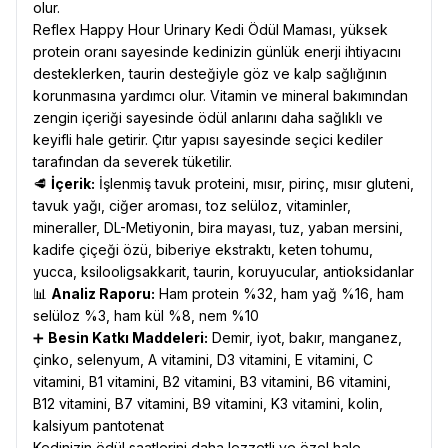
olur.
Reflex Happy Hour Urinary Kedi Ödül Maması, yüksek
protein oranı sayesinde kedinizin günlük enerji ihtiyacını
desteklerken, taurin desteğiyle göz ve kalp sağlığının
korunmasına yardımcı olur. Vitamin ve mineral bakımından
zengin içeriği sayesinde ödül anlarını daha sağlıklı ve
keyifli hale getirir. Çıtır yapısı sayesinde seçici kediler
tarafından da severek tüketilir.
🥩
İçerik:
İşlenmiş tavuk proteini, mısır, pirinç, mısır gluteni,
tavuk yağı, ciğer aroması, toz selüloz, vitaminler,
mineraller, DL-Metiyonin, bira mayası, tuz, yaban mersini,
kadife çiçeği özü, biberiye ekstraktı, keten tohumu,
yucca, ksilooligsakkarit, taurin, koruyucular, antioksidanlar
📊
Analiz Raporu:
Ham protein %32, ham yağ %16, ham
selüloz %3, ham kül %8, nem %10
➕
Besin Katkı Maddeleri:
Demir, iyot, bakır, manganez,
çinko, selenyum, A vitamini, D3 vitamini, E vitamini, C
vitamini, B1 vitamini, B2 vitamini, B3 vitamini, B6 vitamini,
B12 vitamini, B7 vitamini, B9 vitamini, K3 vitamini, kolin,
kalsiyum pantotenat
Kedinizin ödül saatlerini daha lezzetli ve özel hale