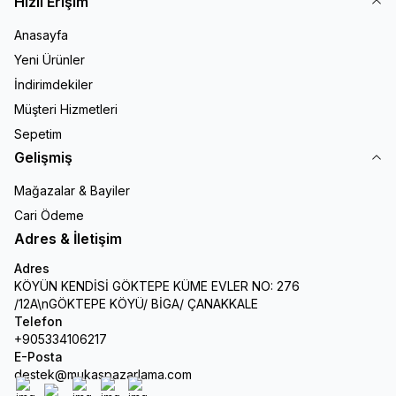
Hızlı Erişim
Anasayfa
Yeni Ürünler
İndirimdekiler
Müşteri Hizmetleri
Sepetim
Gelişmiş
Mağazalar & Bayiler
Cari Ödeme
Adres & İletişim
Adres
KÖYÜN KENDİSİ GÖKTEPE KÜME EVLER NO: 276
/12A\nGÖKTEPE KÖYÜ/ BİGA/ ÇANAKKALE
Telefon
+905334106217
E-Posta
destek@mukaspazarlama.com