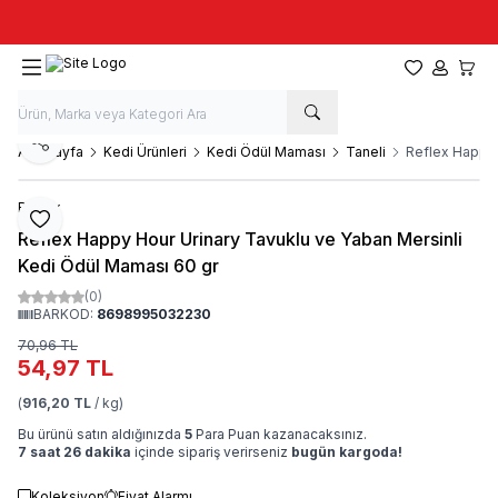
Taze stok, hızlı kargo, güvenilir alışveriş
Favorilerim
Hesabım
Sepet
Paylaş
Ana Sayfa
Kedi Ürünleri
Kedi Ödül Maması
Taneli
Reflex Happy 
Reflex
Favoriye Ekle
Reflex Happy Hour Urinary Tavuklu ve Yaban Mersinli
Kedi Ödül Maması 60 gr
(0)
BARKOD:
8698995032230
70,96
TL
54,97
TL
(
916,20 TL
/ kg)
Bu ürünü satın aldığınızda
5
Para Puan kazanacaksınız.
7 saat 26 dakika
içinde sipariş verirseniz
bugün kargoda!
Koleksiyon
Fiyat Alarmı