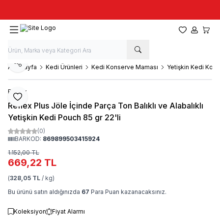
Taze stok, hızlı kargo, güvenilir alışveriş
Favorilerim
Hesabım
Sepet
Paylaş
Ana Sayfa
Kedi Ürünleri
Kedi Konserve Maması
Yetişkin Kedi Kon
Reflex
Favoriye Ekle
Reflex Plus Jöle İçinde Parça Ton Balıklı ve Alabalıklı
Yetişkin Kedi Pouch 85 gr 22'li
(0)
BARKOD:
869899503415924
1.152,00
TL
669,22
TL
(
328,05 TL
/ kg)
Bu ürünü satın aldığınızda
67
Para Puan kazanacaksınız.
Koleksiyon
Fiyat Alarmı