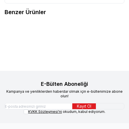
Benzer Ürünler
Royal Canin
Royal Canin British
Supreme
Supreme Cat Kıyılmış
%
3
Yetişkin Kedi Konservesi 85 gr
Tavuklu ve Uskumrulu Kedi
12'li
742,20
TL
Konservesi 85 gr 24'lü
561,40
TL
544,90
TL
Sepete Ekle
Sepete Ekle
E-Bülten Aboneliği
Kampanya ve yeniliklerden haberdar olmak için e-bültenimize abone
olun!
Kayıt Ol
KVKK Sözleşmesi'ni
okudum, kabul ediyorum.