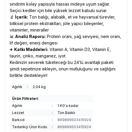
sindirimi kolay yapısıyla hassas mideye uyum sağlar.
Seçici kediler için bile yüksek lezzet kabulü sunar.
🔬
İçerik:
Ton balığı, alabalık, et ve hayvansal türevler,
bitkisel protein ekstraktları, jöle yapıcı bileşenler,
vitaminler, mineraller
📊
Analiz Raporu:
Protein oranı, yağ seviyesi, nem oranı,
lif değeri, enerji dengesi
➕
Katkı Maddeleri:
Vitamin A, Vitamin D3, Vitamin E,
taurin, çinko, manganez, iyot
Kedinizin severek tüketeceği bu 24’lü avantajlı paketi
şimdi sepetinize ekleyin, onun mutluluğunu ve sağlığını
birlikte destekleyin!
Ağırlık
:
2.04 kg
Ürün Filtreleri
Ağırlık
:
1 KG'a kadar
Lezzet
:
Ton Balıklı
Barkod
:
869899503415924
Tedarikçi Ürün Kodu
:
869899503415924