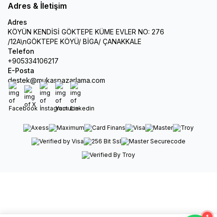
Adres & İletişim
Adres
KÖYÜN KENDİSİ GÖKTEPE KÜME EVLER NO: 276
/12A\nGÖKTEPE KÖYÜ/ BİGA/ ÇANAKKALE
Telefon
+905334106217
E-Posta
destek@mukaspazarlama.com
Facebook
X
İnstagram
Youtube
Linkedin
1