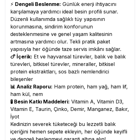
⚡
Dengeli Beslenme:
Günlük enerji ihtiyacını
karşılamaya yardımcı ideal besin profili sunar.
Düzenli kullanımda sağlıklı tüy yapısının
korunmasına, sindirim konforunun
desteklenmesine ve genel yaşam kalitesinin
artmasına yardımcı olur. Tekli pratik paket
yapısıyla her öğünde taze servis imkânı sağlar.
🍗 İçerik:
Et ve hayvansal türevler, balık ve balık
türevleri, bitkisel türevler, mineraller, bitkisel
protein ekstraktları, sos bazlı nemlendirici
bileşenler
📊 Analiz Raporu:
Ham protein, ham yağ, ham lif,
ham kül, nem
🧪 Besin Katkı Maddeleri:
Vitamin A, Vitamin D3,
Vitamin E, Taurin, Çinko, Demir, Manganez, Bakır,
İyot
Kedinizin severek tüketeceği bu lezzetli balık
içeriğini hemen sepete ekleyin, her öğünde keyifli
ve dengeli beslenmeyi garanti altına alın!