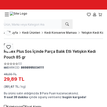
Taze stok, hızlı kargo, güvenilir alışveriş
Favorilerim
Hesabım
Sepet
Paylaş
Ana Sayfa
Kedi Ürünleri
Kedi Konserve Maması
Yetişkin Kedi Kon
Reflex
Favoriye Ekle
Reflex Plus Sos İçinde Parça Balık Etli Yetişkin Kedi
Pouch 85 gr
(0)
BARKOD:
8698995034111
48,00
TL
29,89
TL
(
351,67 TL
/ kg)
Bu ürünü satın aldığınızda
3
Para Puan kazanacaksınız.
9 saat 39 dakika
içinde sipariş verirseniz
bugün kargoda!
Koleksiyon
Fiyat Alarmı