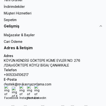
İndirimdekiler
Müşteri Hizmetleri
Sepetim
Gelişmiş
Mağazalar & Bayiler
Cari Ödeme
Adres & İletişim
Adres
KÖYÜN KENDİSİ GÖKTEPE KÜME EVLER NO: 276
/12A\nGÖKTEPE KÖYÜ/ BİGA/ ÇANAKKALE
Telefon
+905334106217
E-Posta
destek@mukaspazarlama.com
Facebook
X
İnstagram
Youtube
Linkedin