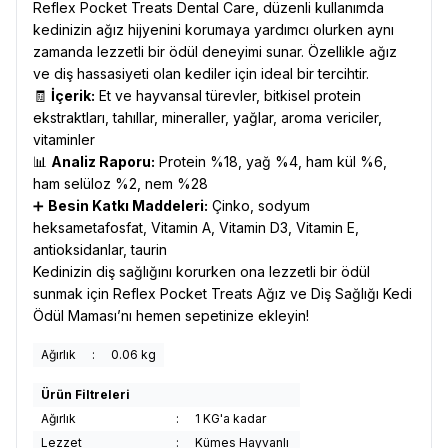
Reflex Pocket Treats Dental Care, düzenli kullanımda
kedinizin ağız hijyenini korumaya yardımcı olurken aynı
zamanda lezzetli bir ödül deneyimi sunar. Özellikle ağız
ve diş hassasiyeti olan kediler için ideal bir tercihtir.
🧾
İçerik:
Et ve hayvansal türevler, bitkisel protein
ekstraktları, tahıllar, mineraller, yağlar, aroma vericiler,
vitaminler
📊
Analiz Raporu:
Protein %18, yağ %4, ham kül %6,
ham selüloz %2, nem %28
➕
Besin Katkı Maddeleri:
Çinko, sodyum
heksametafosfat, Vitamin A, Vitamin D3, Vitamin E,
antioksidanlar, taurin
Kedinizin diş sağlığını korurken ona lezzetli bir ödül
sunmak için Reflex Pocket Treats Ağız ve Diş Sağlığı Kedi
Ödül Maması’nı hemen sepetinize ekleyin!
Ağırlık
:
0.06 kg
Ürün Filtreleri
Ağırlık
:
1 KG'a kadar
Lezzet
:
Kümes Hayvanlı