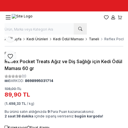
Taze stok, hızlı kargo, güvenilir alışveriş
Favorilerim
Hesabım
Sepet
Paylaş
Ana Sayfa
Kedi Ürünleri
Kedi Ödül Maması
Taneli
Reflex Pocket 
Reflex
Favoriye Ekle
Reflex Pocket Treats Ağız ve Diş Sağlığı için Kedi Ödül
Maması 60 gr
(0)
BARKOD:
8698995031714
108,00
TL
89,90
TL
(
1.498,33 TL
/ kg)
Bu ürünü satın aldığınızda
9
Para Puan kazanacaksınız.
2 saat 38 dakika
içinde sipariş verirseniz
bugün kargoda!
Koleksiyon
Fiyat Alarmı