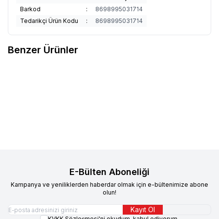
Barkod
:
8698995031714
Tedarikçi Ürün Kodu
:
8698995031714
Benzer Ürünler
"Dreamies "
Dreamies İç
"Dreamies "
Dreamies Mix İç
Yeni
Yeni
Dolgulu Ördekli Kedi Ödül
Dolgulu Sığır Etli ve Peynirli Kedi
Bisküvisi 60 gr
64,90
TL
Ödül Bisküvisi 60 gr
64,90
TL
Sepete Ekle
Sepete Ekle
E-Bülten Aboneliği
Kampanya ve yeniliklerden haberdar olmak için e-bültenimize abone
olun!
Kayıt Ol
KVKK Sözleşmesi'ni
okudum, kabul ediyorum.