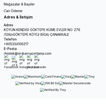
Mağazalar & Bayiler
Cari Ödeme
Adres & İletişim
Adres
KÖYÜN KENDİSİ GÖKTEPE KÜME EVLER NO: 276
/12A\nGÖKTEPE KÖYÜ/ BİGA/ ÇANAKKALE
Telefon
+905334106217
E-Posta
destek@mukaspazarlama.com
Facebook
X
İnstagram
Youtube
Linkedin