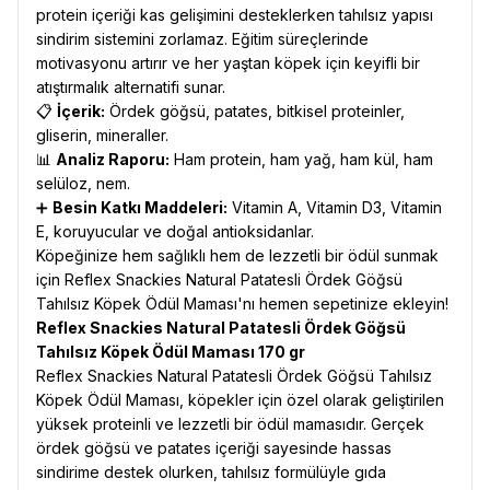
protein içeriği kas gelişimini desteklerken tahılsız yapısı
sindirim sistemini zorlamaz. Eğitim süreçlerinde
motivasyonu artırır ve her yaştan köpek için keyifli bir
atıştırmalık alternatifi sunar.
📋
İçerik:
Ördek göğsü, patates, bitkisel proteinler,
gliserin, mineraller.
📊
Analiz Raporu:
Ham protein, ham yağ, ham kül, ham
selüloz, nem.
➕
Besin Katkı Maddeleri:
Vitamin A, Vitamin D3, Vitamin
E, koruyucular ve doğal antioksidanlar.
Köpeğinize hem sağlıklı hem de lezzetli bir ödül sunmak
için Reflex Snackies Natural Patatesli Ördek Göğsü
Tahılsız Köpek Ödül Maması'nı hemen sepetinize ekleyin!
Reflex Snackies Natural Patatesli Ördek Göğsü
Tahılsız Köpek Ödül Maması 170 gr
Reflex Snackies Natural Patatesli Ördek Göğsü Tahılsız
Köpek Ödül Maması, köpekler için özel olarak geliştirilen
yüksek proteinli ve lezzetli bir ödül mamasıdır. Gerçek
ördek göğsü ve patates içeriği sayesinde hassas
sindirime destek olurken, tahılsız formülüyle gıda