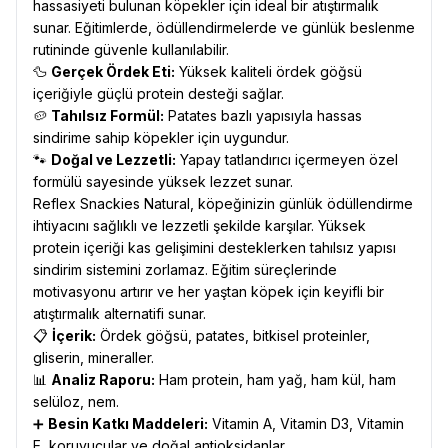
hassasiyeti bulunan köpekler için ideal bir atıştırmalık
sunar. Eğitimlerde, ödüllendirmelerde ve günlük beslenme
rutininde güvenle kullanılabilir.
🦆
Gerçek Ördek Eti:
Yüksek kaliteli ördek göğsü
içeriğiyle güçlü protein desteği sağlar.
🥔
Tahılsız Formül:
Patates bazlı yapısıyla hassas
sindirime sahip köpekler için uygundur.
🐾
Doğal ve Lezzetli:
Yapay tatlandırıcı içermeyen özel
formülü sayesinde yüksek lezzet sunar.
Reflex Snackies Natural, köpeğinizin günlük ödüllendirme
ihtiyacını sağlıklı ve lezzetli şekilde karşılar. Yüksek
protein içeriği kas gelişimini desteklerken tahılsız yapısı
sindirim sistemini zorlamaz. Eğitim süreçlerinde
motivasyonu artırır ve her yaştan köpek için keyifli bir
atıştırmalık alternatifi sunar.
📋
İçerik:
Ördek göğsü, patates, bitkisel proteinler,
gliserin, mineraller.
📊
Analiz Raporu:
Ham protein, ham yağ, ham kül, ham
selüloz, nem.
➕
Besin Katkı Maddeleri:
Vitamin A, Vitamin D3, Vitamin
E, koruyucular ve doğal antioksidanlar.