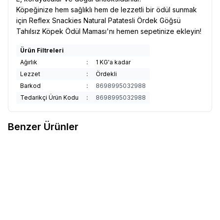
Köpeğinize hem sağlıklı hem de lezzetli bir ödül sunmak
için Reflex Snackies Natural Patatesli Ördek Göğsü
Tahılsız Köpek Ödül Maması'nı hemen sepetinize ekleyin!
Ürün Filtreleri
Ağırlık
:
1 KG'a kadar
Lezzet
:
Ördekli
Barkod
:
8698995032988
Tedarikçi Ürün Kodu
:
8698995032988
Benzer Ürünler
Royal Canin
Royal Canin
Royal Canin
Royal Canin Eklem
Sindirim Sistemini Destekleyen
ve Sağlıklı Yaşlanmayı
Tamamlayıcı Yetişkin Köpek
242,33
TL
Destekleyen Tamamlayıcı
390,45
TL
Ödül Maması 160 gr
Yetişkin Köpek Ödül Maması
Sepete Ekle
Sepete Ekle
240 gr