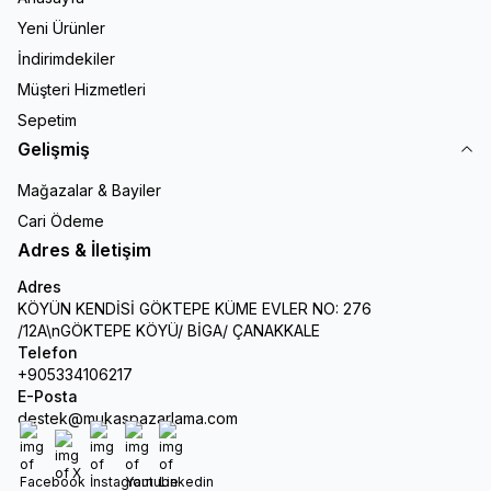
Yeni Ürünler
İndirimdekiler
Müşteri Hizmetleri
Sepetim
Gelişmiş
Mağazalar & Bayiler
Cari Ödeme
Adres & İletişim
Adres
KÖYÜN KENDİSİ GÖKTEPE KÜME EVLER NO: 276
/12A\nGÖKTEPE KÖYÜ/ BİGA/ ÇANAKKALE
Telefon
+905334106217
E-Posta
destek@mukaspazarlama.com
Facebook
X
İnstagram
Youtube
Linkedin