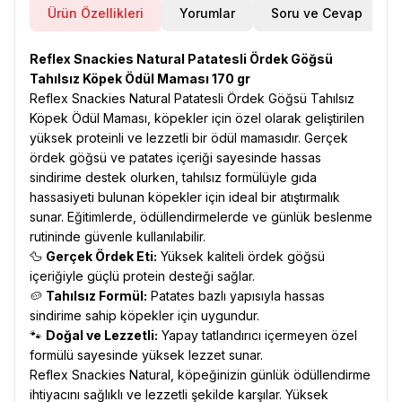
Ürün Özellikleri
Yorumlar
Soru ve Cevap
Reflex Snackies Natural Patatesli Ördek Göğsü
Tahılsız Köpek Ödül Maması 170 gr
Reflex Snackies Natural Patatesli Ördek Göğsü Tahılsız
Köpek Ödül Maması, köpekler için özel olarak geliştirilen
yüksek proteinli ve lezzetli bir ödül mamasıdır. Gerçek
ördek göğsü ve patates içeriği sayesinde hassas
sindirime destek olurken, tahılsız formülüyle gıda
hassasiyeti bulunan köpekler için ideal bir atıştırmalık
sunar. Eğitimlerde, ödüllendirmelerde ve günlük beslenme
rutininde güvenle kullanılabilir.
🦆
Gerçek Ördek Eti:
Yüksek kaliteli ördek göğsü
içeriğiyle güçlü protein desteği sağlar.
🥔
Tahılsız Formül:
Patates bazlı yapısıyla hassas
sindirime sahip köpekler için uygundur.
🐾
Doğal ve Lezzetli:
Yapay tatlandırıcı içermeyen özel
formülü sayesinde yüksek lezzet sunar.
Reflex Snackies Natural, köpeğinizin günlük ödüllendirme
ihtiyacını sağlıklı ve lezzetli şekilde karşılar. Yüksek