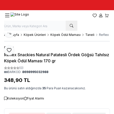
Taze stok, hızlı kargo, güvenilir alışveriş
Favorilerim
Hesabım
Sepet
Paylaş
Ana Sayfa
Köpek Ürünleri
Köpek Ödül Maması
Taneli
Reflex Sn
Reflex
Favoriye Ekle
Reflex Snackies Natural Patatesli Ördek Göğsü Tahılsız
Köpek Ödül Maması 170 gr
(0)
BARKOD:
8698995032988
348,90
TL
Bu ürünü satın aldığınızda
35
Para Puan kazanacaksınız.
Koleksiyon
Fiyat Alarmı