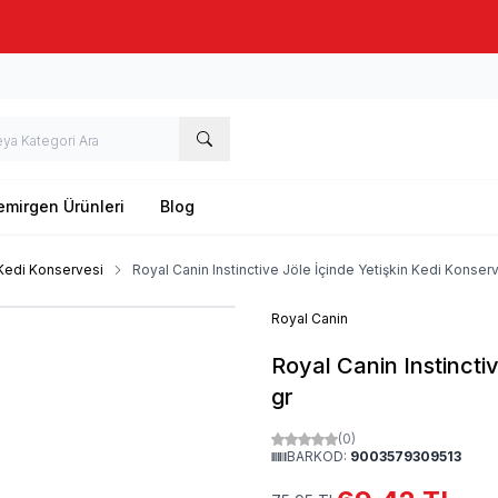
Taze stok, hızlı kargo, güvenilir alışveriş
emirgen Ürünleri
Blog
 Kedi Konservesi
Royal Canin Instinctive Jöle İçinde Yetişkin Kedi Konser
Royal Canin
Royal Canin Instincti
gr
(0)
BARKOD:
9003579309513