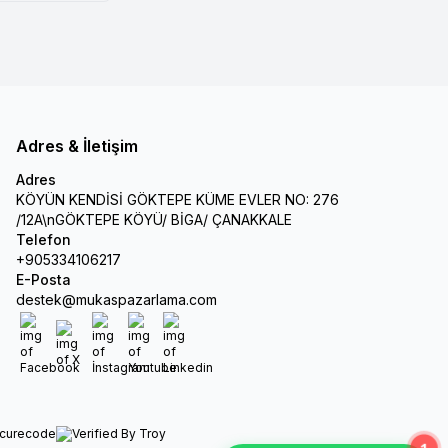
Adres & İletişim
Adres
KÖYÜN KENDİSİ GÖKTEPE KÜME EVLER NO: 276
/12A\nGÖKTEPE KÖYÜ/ BİGA/ ÇANAKKALE
Telefon
+905334106217
E-Posta
destek@mukaspazarlama.com
Facebook
X
İnstagram
Youtube
Linkedin
1