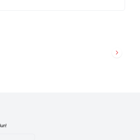
mış Tavuklu ve
Supreme
Supreme Cat Kıyılmış Tavuklu ve
5 gr 12'li
Uskumrulu Kedi Konservesi 85 gr
24,90
TL
un!