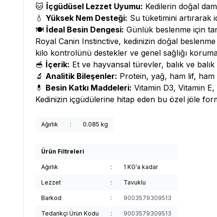
🐱
İçgüdüsel Lezzet Uyumu:
Kedilerin doğal dam
💧
Yüksek Nem Desteği:
Su tüketimini artırarak i
🍽️
İdeal Besin Dengesi:
Günlük beslenme için tam
Royal Canin Instinctive, kedinizin doğal beslenme iç
kilo kontrolünü destekler ve genel sağlığı koruma
🥣
İçerik:
Et ve hayvansal türevler, balık ve balık t
🔬
Analitik Bileşenler:
Protein, yağ, ham lif, ham
💊
Besin Katkı Maddeleri:
Vitamin D3, Vitamin E, 
Kedinizin içgüdülerine hitap eden bu özel jöle fo
Ağırlık
:
0.085 kg
Ürün Filtreleri
Ağırlık
:
1 KG'a kadar
Lezzet
:
Tavuklu
Barkod
:
9003579309513
Tedarikçi Ürün Kodu
:
9003579309513