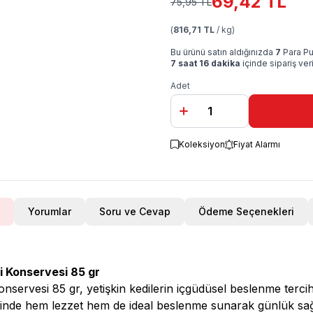
69,42
TL
75,95
TL
(
816,71 TL
/ kg)
Bu ürünü satın aldığınızda
7
Para Pu
7 saat 16 dakika
içinde sipariş ver
Adet
Koleksiyon
Fiyat Alarmı
Yorumlar
Soru ve Cevap
Ödeme Seçenekleri
di Konservesi 85 gr
nservesi 85 gr, yetişkin kedilerin içgüdüsel beslenme tercihin
inde hem lezzet hem de ideal beslenme sunarak günlük sağl