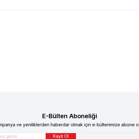
e
Supreme Cat Kıyılmış Tavuklu ve
Supreme
Supreme Cat Kıyıl
u Kedi Konservesi 85 gr 24'lü
Uskumrulu Kedi Konservesi 8
TL
545,40
TL
344,90
TL
E-Bülten Aboneliği
mpanya ve yeniliklerden haberdar olmak için e-bültenimize abone ol
Kayıt Ol