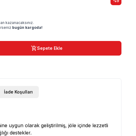
%
9
an kazanacaksınız.
irseniz
bugün kargoda!
Sepete Ekle
İade Koşulları
e uygun olarak geliştirilmiş, jöle içinde lezzetli
ığı destekler.