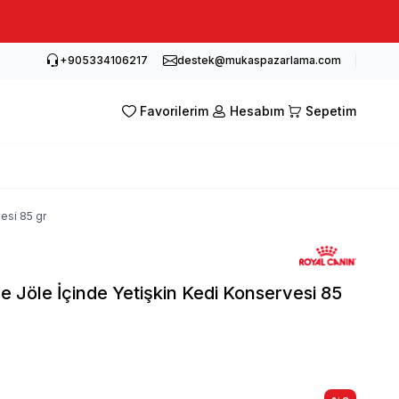
+905334106217
destek@mukaspazarlama.com
Favorilerim
Hesabım
Sepetim
vesi 85 gr
ve Jöle İçinde Yetişkin Kedi Konservesi 85