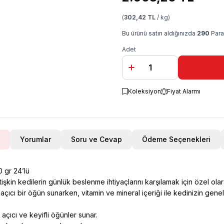
(
302,42 TL
/ kg)
Bu ürünü satın aldığınızda
290
Para
Adet
Koleksiyon
Fiyat Alarmı
Yorumlar
Soru ve Cevap
Ödeme Seçenekleri
 gr 24’lü
kin kedilerin günlük beslenme ihtiyaçlarını karşılamak için özel olara
çıcı bir öğün sunarken, vitamin ve mineral içeriği ile kedinizin genel
açıcı ve keyifli öğünler sunar.