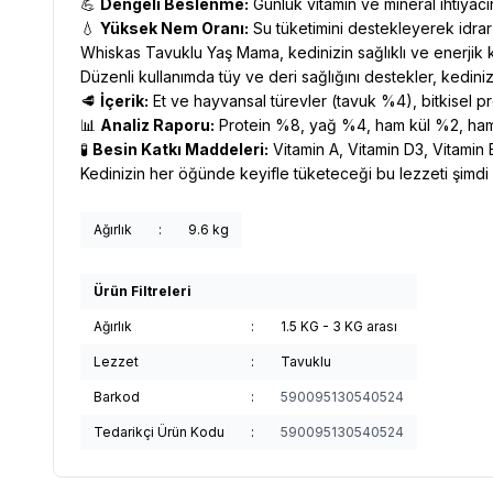
💪
Dengeli Beslenme:
Günlük vitamin ve mineral ihtiyacı
💧
Yüksek Nem Oranı:
Su tüketimini destekleyerek idrar 
Whiskas Tavuklu Yaş Mama, kedinizin sağlıklı ve enerjik
Düzenli kullanımda tüy ve deri sağlığını destekler, kedinizin
🥩
İçerik:
Et ve hayvansal türevler (tavuk %4), bitkisel prot
📊
Analiz Raporu:
Protein %8, yağ %4, ham kül %2, ham 
🧪
Besin Katkı Maddeleri:
Vitamin A, Vitamin D3, Vitamin E
Kedinizin her öğünde keyifle tüketeceği bu lezzeti şimdi 
Ağırlık
:
9.6 kg
Ürün Filtreleri
Ağırlık
:
1.5 KG - 3 KG arası
Lezzet
:
Tavuklu
Barkod
:
590095130540524
Tedarikçi Ürün Kodu
:
590095130540524