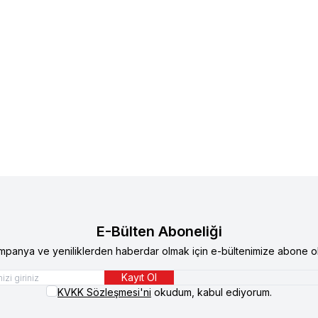
e
Supreme Cat Kıyılmış Tavuklu ve
Supreme
Supreme Cat Kıyıl
u Kedi Konservesi 85 gr 24'lü
Uskumrulu Kedi Konservesi 8
TL
546,40
TL
344,90
TL
E-Bülten Aboneliği
mpanya ve yeniliklerden haberdar olmak için e-bültenimize abone ol
Kayıt Ol
KVKK Sözleşmesi'ni
okudum, kabul ediyorum.