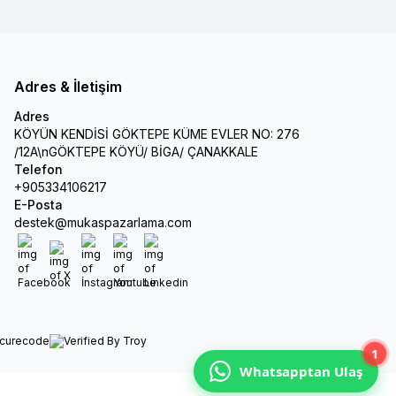
Adres & İletişim
Adres
KÖYÜN KENDİSİ GÖKTEPE KÜME EVLER NO: 276
/12A\nGÖKTEPE KÖYÜ/ BİGA/ ÇANAKKALE
Telefon
+905334106217
E-Posta
destek@mukaspazarlama.com
Facebook
X
İnstagram
Youtube
Linkedin
1
Whatsapptan Ulaş