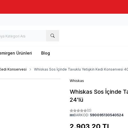
Taze stok, hızlı kargo, güvenilir alışveriş
emirgen Ürünleri
Blog
 Kedi Konservesi
Whiskas Sos İçinde Tavuklu Yetişkin Kedi Konservesi 40
Whiskas
Whiskas Sos İçinde T
24'lü
(0)
BARKOD:
590095130540524
2.903,20
TL