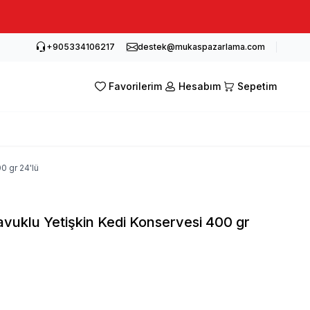
+905334106217
destek@mukaspazarlama.com
Favorilerim
Hesabım
Sepetim
0 gr 24'lü
avuklu Yetişkin Kedi Konservesi 400 gr