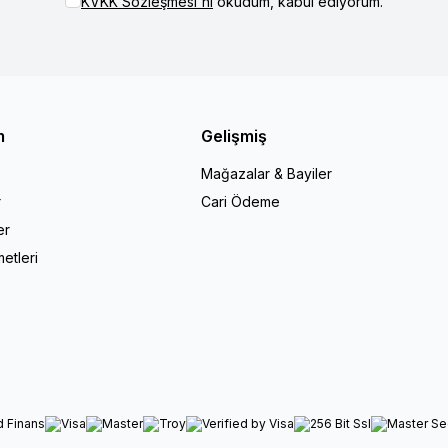
KVKK Sözleşmesi'ni
okudum, kabul ediyorum.
m
Gelişmiş
Mağazalar & Bayiler
r
Cari Ödeme
er
etleri