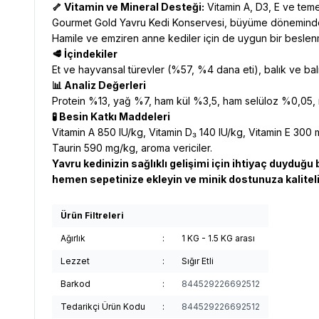
🦴 Vitamin ve Mineral Desteği:
Vitamin A, D3, E ve temel
Gourmet Gold Yavru Kedi Konservesi, büyüme dönemindeki 
Hamile ve emziren anne kediler için de uygun bir beslenme
🥩 İçindekiler
Et ve hayvansal türevler (%57, %4 dana eti), balık ve balık t
📊 Analiz Değerleri
Protein %13, yağ %7, ham kül %3,5, ham selüloz %0,05,
🧪 Besin Katkı Maddeleri
Vitamin A 850 IU/kg, Vitamin D₃ 140 IU/kg, Vitamin E 300
Taurin 590 mg/kg, aroma vericiler.
Yavru kedinizin sağlıklı gelişimi için ihtiyaç duyduğ
hemen sepetinize ekleyin ve minik dostunuza kaliteli
Ürün Filtreleri
Ağırlık
:
1 KG - 1.5 KG arası
Lezzet
:
Sığır Etli
Barkod
:
844529226692512
Tedarikçi Ürün Kodu
:
844529226692512