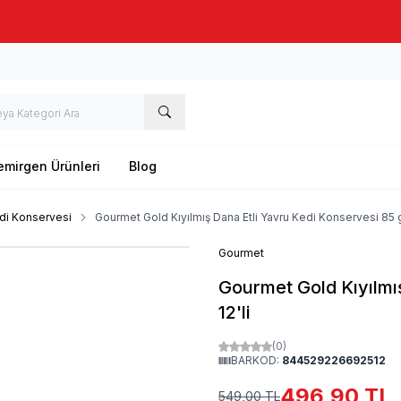
Taze stok, hızlı kargo, güvenilir alışveriş
emirgen Ürünleri
Blog
di Konservesi
Gourmet Gold Kıyılmış Dana Etli Yavru Kedi Konservesi 85 gr
Gourmet
Gourmet Gold Kıyılmış
12'li
(0)
BARKOD:
844529226692512
496,90
TL
549,00
TL