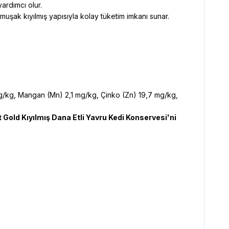
yardımcı olur.
şak kıyılmış yapısıyla kolay tüketim imkanı sunar.
 mg/kg, Mangan (Mn) 2,1 mg/kg, Çinko (Zn) 19,7 mg/kg,
t Gold Kıyılmış Dana Etli Yavru Kedi Konservesi'ni