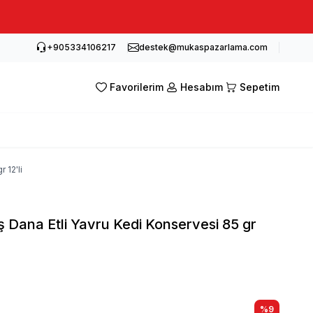
+905334106217
destek@mukaspazarlama.com
Favorilerim
Hesabım
Sepetim
 12'li
 Dana Etli Yavru Kedi Konservesi 85 gr
%
9