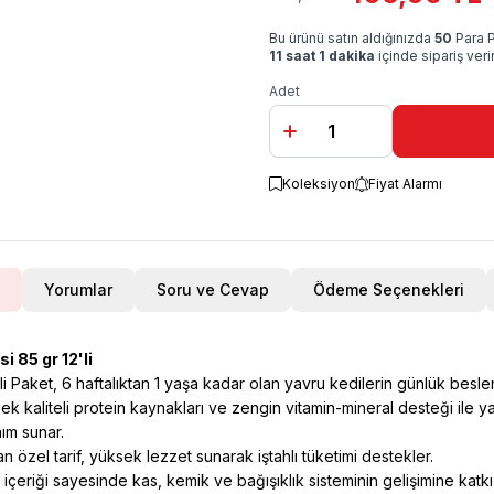
Bu ürünü satın aldığınızda
50
Para P
11 saat 1 dakika
içinde sipariş ver
Adet
Koleksiyon
Fiyat Alarmı
Yorumlar
Soru ve Cevap
Ödeme Seçenekleri
 85 gr 12'li
i Paket, 6 haftalıktan 1 yaşa kadar olan yavru kedilerin günlük beslen
ek kaliteli protein kaynakları ve zengin vitamin-mineral desteği ile y
ım sunar.
n özel tarif, yüksek lezzet sunarak iştahlı tüketimi destekler.
içeriği sayesinde kas, kemik ve bağışıklık sisteminin gelişimine katkı