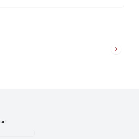
lmış Tavuklu ve Ton
Gourmet
Gourmet Gold Kıyılmış Dana Etli Yavru
 12'li
Kedi Konservesi 85 gr
49,90
TL
un!