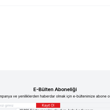
e
Supreme Cat Kıyılmış Tavuklu ve Ton
Supreme
Supreme Cat Kıyı
edi Konservesi 85 gr 24'lü
Balıklı Kedi Konservesi 85 gr
TL
547,00
TL
344,90
TL
E-Bülten Aboneliği
mpanya ve yeniliklerden haberdar olmak için e-bültenimize abone ol
Kayıt Ol