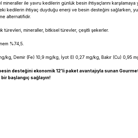
 mineraller ile yavru kedilerin günlük besin ihtiyaçlarını karşılamaya 
kedilerin ihtiyaç duyduğu enerji ve besin desteğini sağlarken, yumu
 alternatifidir.
ürevleri, mineraller, bitkisel türevler, çeşitli şekerler.
 nem %74,5.
 mg/kg, Demir (Fe) 10,9 mg/kg, İyot (I) 0,27 mg/kg, Bakır (Cu) 0,95
u besin desteğini ekonomik 12'li paket avantajıyla sunan Gourme
 bir başlangıç sağlayın!