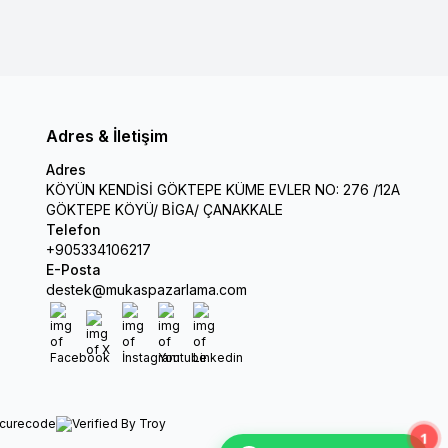
Adres & İletişim
Adres
KÖYÜN KENDİSİ GÖKTEPE KÜME EVLER NO: 276 /12A
GÖKTEPE KÖYÜ/ BİGA/ ÇANAKKALE
Telefon
+905334106217
E-Posta
destek@mukaspazarlama.com
Facebook
X
İnstagram
Youtube
Linkedin
1