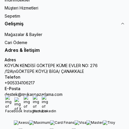
Müşteri Hizmetleri
Sepetim
Gelişmiş
Mağazalar & Bayiler
Cari Ödeme
Adres & İletişim
Adres
KÖYÜN KENDİSİ GÖKTEPE KÜME EVLER NO: 276
/12A\nGÖKTEPE KÖYÜ/ BİGA/ ÇANAKKALE
Telefon
+905334106217
E-Posta
destek@mukaspazarlama.com
Facebook
X
İnstagram
Youtube
Linkedin