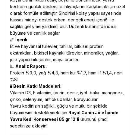
kedilerin günlük beslenme ihtiyaçlarını karşılamak için özel
olarak formüle edilmiştir. Sindirimi kolay yapısı sayesinde
hassas mideyi desteklerken, dengeli enerji içeriği ile
sağlıklı gelişime yardımcı olur. Düzenli kullanımda ideal
büyüme ve canlılık sağlar.
🍖
İçerik:
Et ve hayvansal türevler, tahıllar, bitkisel protein
ekstraktları, bitkisel kaynaklı türevler, mineraller, yağlar,
jöle yapıcı bileşenler, maya ürünleri
📊
Analiz Raporu:
Protein %9,0, yağ %4,8, ham kül %1,7, ham lif %1,4, nem
%81
🧪
Besin Katkı Maddeleri:
Vitamin D3, E vitamini, taurin, demir, iyot, bakır, manganez,
çinko, selenyum, antioksidanlar, koruyucular
Yavru kedinizin sağlıklı, güçlü ve mutlu bir şekilde
büyümesini desteklemek için
Royal Canin Jöle İçinde
Yavru Kedi Konservesi 85 gr 12'li
ürününü şimdi
sepetinize ekleyin!