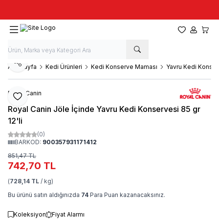
Taze stok, hızlı kargo, güvenilir alışveriş
Favorilerim
Hesabım
Sepet
Paylaş
Ana Sayfa
Kedi Ürünleri
Kedi Konserve Maması
Yavru Kedi Konser
Royal Canin
Favoriye Ekle
Royal Canin Jöle İçinde Yavru Kedi Konservesi 85 gr
12'li
(0)
BARKOD:
900357931171412
851,47
TL
742,70
TL
(
728,14 TL
/ kg)
Bu ürünü satın aldığınızda
74
Para Puan kazanacaksınız.
Koleksiyon
Fiyat Alarmı