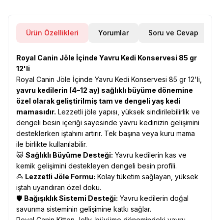
Ürün Özellikleri
Yorumlar
Soru ve Cevap
Royal Canin Jöle İçinde Yavru Kedi Konservesi 85 gr
12'li
Royal Canin Jöle İçinde Yavru Kedi Konservesi 85 gr 12'li,
yavru kedilerin (4–12 ay) sağlıklı büyüme dönemine
özel olarak geliştirilmiş tam ve dengeli yaş kedi
mamasıdır.
Lezzetli jöle yapısı, yüksek sindirilebilirlik ve
dengeli besin içeriği sayesinde yavru kedinizin gelişimini
desteklerken iştahını artırır. Tek başına veya kuru mama
ile birlikte kullanılabilir.
🐱
Sağlıklı Büyüme Desteği:
Yavru kedilerin kas ve
kemik gelişimini destekleyen dengeli besin profili.
🍮
Lezzetli Jöle Formu:
Kolay tüketim sağlayan, yüksek
iştah uyandıran özel doku.
🛡️
Bağışıklık Sistemi Desteği:
Yavru kedilerin doğal
savunma sisteminin gelişimine katkı sağlar.
Royal Canin Kitten Jelly, büyüme dönemindeki yavru