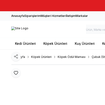
Anasayfa
Siparişlerim
Müşteri Hizmetleri
İletişim
Markalar
Kedi Ürünleri
Köpek Ürünleri
Kuş Ürünleri
K
Ana Sayfa
Köpek Ürünleri
Köpek Ödül Maması
Çubuk (St
Paylaş
Favoriye Ekle