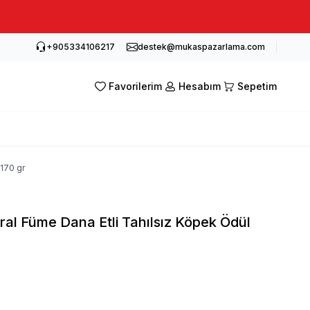
+905334106217
destek@mukaspazarlama.com
Favorilerim
Hesabım
Sepetim
170 gr
ral Füme Dana Etli Tahılsız Köpek Ödül