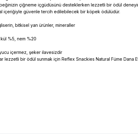
eğinizin çiğneme içgüdüsünü desteklerken lezzetli bir ödül deneyim
al içeriğiyle güvenle tercih edilebilecek bir köpek ödülüdür.
erin, bitkisel yan ürünler, mineraller
m kül %5, nem %20
ucu içermez, şeker ilavesizdir
r lezzetli bir ödül sunmak için Reflex Snackies Natural Füme Dana 