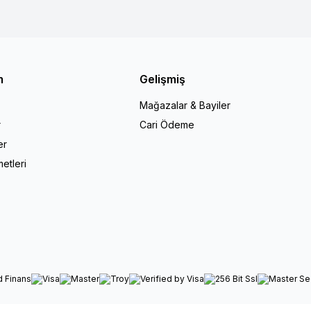
m
Gelişmiş
Mağazalar & Bayiler
r
Cari Ödeme
er
etleri