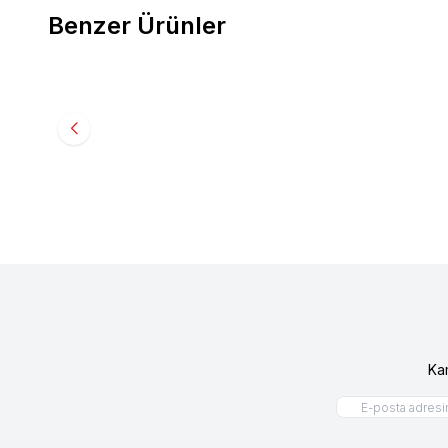
Benzer Ürünler
Reflex
Reflex Snackies Natural Ördek Göğüs Etli
Reflex
R
Şerit Tahılsız Köpek Ödül Maması 90 gr
Tahılsız
184,90
TL
348,9
Ka