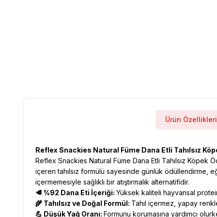
Ürün Özellikleri
Reflex Snackies Natural Füme Dana Etli Tahılsız Kö
Reflex Snackies Natural Füme Dana Etli Tahılsız Köpek Ödü
içeren tahılsız formülü sayesinde günlük ödüllendirme, e
içermemesiyle sağlıklı bir atıştırmalık alternatifidir.
🥩 %92 Dana Eti İçeriği:
Yüksek kaliteli hayvansal protei
🌾 Tahılsız ve Doğal Formül:
Tahıl içermez, yapay renk
💪 Düşük Yağ Oranı:
Formunu korumasına yardımcı olurke