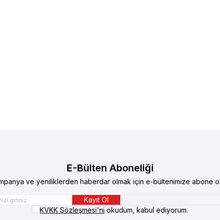
eflex Snackies Natural Manda Etli Şerit
Reflex
Reflex Snackies Nat
 Köpek Ödül Maması 170 gr
Şerit Köpek Ödül Maması 17
0
TL
348,90
TL
E-Bülten Aboneliği
mpanya ve yeniliklerden haberdar olmak için e-bültenimize abone ol
Kayıt Ol
KVKK Sözleşmesi'ni
okudum, kabul ediyorum.