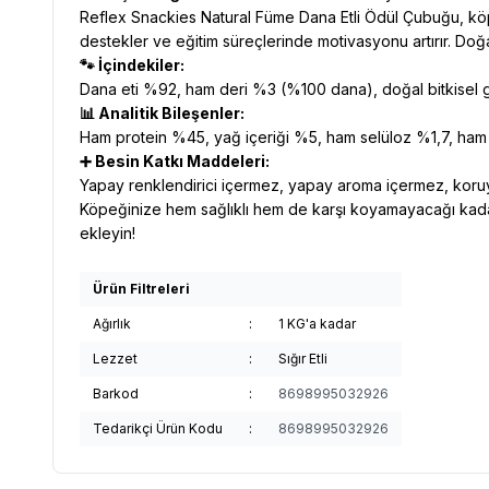
Reflex Snackies Natural Füme Dana Etli Ödül Çubuğu, köp
destekler ve eğitim süreçlerinde motivasyonu artırır. Doğ
🐾 İçindekiler:
Dana eti %92, ham deri %3 (%100 dana), doğal bitkisel glis
📊 Analitik Bileşenler:
Ham protein %45, yağ içeriği %5, ham selüloz %1,7, ha
➕ Besin Katkı Maddeleri:
Yapay renklendirici içermez, yapay aroma içermez, koruy
Köpeğinize hem sağlıklı hem de karşı koyamayacağı kada
ekleyin!
Ürün Filtreleri
Ağırlık
:
1 KG'a kadar
Lezzet
:
Sığır Etli
Barkod
:
8698995032926
Tedarikçi Ürün Kodu
:
8698995032926