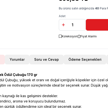
Bu ürünü satın aldığınızda
40
Para 
Adet
Koleksiyon
Fiyat Alarmı
Yorumlar
Soru ve Cevap
Ödeme Seçenekleri
pek Ödül Çubuğu 170 gr
l Çubuğu, yüksek et oranı ve doğal içeriğiyle köpekler için özel ola
ğitim ve motivasyon süreçlerinde ideal bir seçenek sunar. Düşük yağ i
n kaynağı ile kas gelişimini destekler.
lendirici, aroma ve koruyucu bulundurmaz.
n günlük ödüllendirme için ideal bir seçenek sunar.