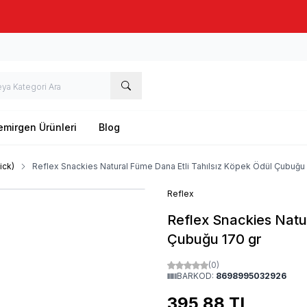
Taze stok, hızlı kargo, güvenilir alışveriş
emirgen Ürünleri
Blog
ick)
Reflex Snackies Natural Füme Dana Etli Tahılsız Köpek Ödül Çubuğu 
Reflex
Reflex Snackies Natu
Çubuğu 170 gr
(0)
BARKOD:
8698995032926
395,88
TL