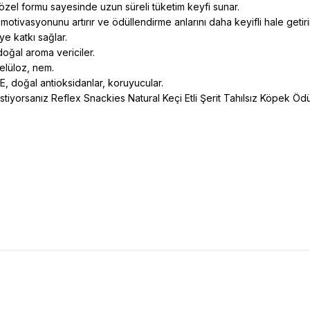
zel formu sayesinde uzun süreli tüketim keyfi sunar.
otivasyonunu artırır ve ödüllendirme anlarını daha keyifli hale getiri
ye katkı sağlar.
 doğal aroma vericiler.
elüloz, nem.
E, doğal antioksidanlar, koruyucular.
stiyorsanız Reflex Snackies Natural Keçi Etli Şerit Tahılsız Köpek Ö