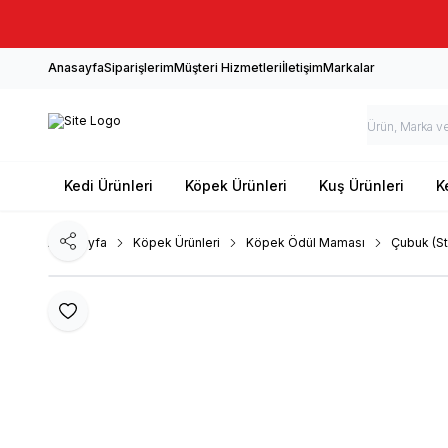
Anasayfa
Siparişlerim
Müşteri Hizmetleri
İletişim
Markalar
Kedi Ürünleri
Köpek Ürünleri
Kuş Ürünleri
K
Ana Sayfa
Köpek Ürünleri
Köpek Ödül Maması
Çubuk (St
Paylaş
Favoriye Ekle