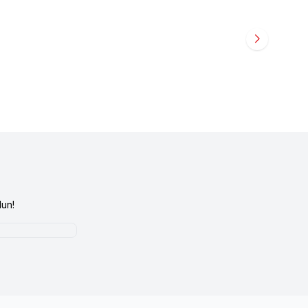
ral Manda Etli Şerit
Reflex
Reflex Snackies Natural Füme Somon Et
 170 gr
Şerit Köpek Ödül Maması 170 gr
348,90
TL
un!