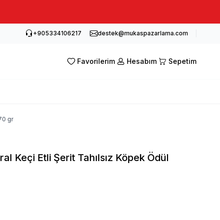
+905334106217
destek@mukaspazarlama.com
Favorilerim
Hesabım
Sepetim
70 gr
al Keçi Etli Şerit Tahılsız Köpek Ödül