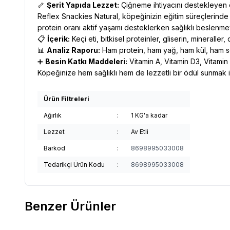
🦴
Şerit Yapıda Lezzet:
Çiğneme ihtiyacını destekleyen ö
Reflex Snackies Natural, köpeğinizin eğitim süreçlerinde m
protein oranı aktif yaşamı desteklerken sağlıklı beslenme
📋
İçerik:
Keçi eti, bitkisel proteinler, gliserin, mineraller,
📊
Analiz Raporu:
Ham protein, ham yağ, ham kül, ham s
➕
Besin Katkı Maddeleri:
Vitamin A, Vitamin D3, Vitamin 
Köpeğinize hem sağlıklı hem de lezzetli bir ödül sunmak i
Ürün Filtreleri
Ağırlık
:
1 KG'a kadar
Lezzet
:
Av Etli
Barkod
:
8698995033008
Tedarikçi Ürün Kodu
:
8698995033008
Benzer Ürünler