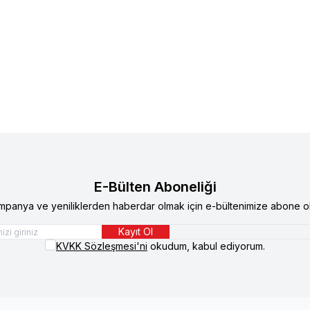
eflex Snackies Natural Füme Dana Etli
Reflex
Reflex Snackies Natu
 Köpek Ödül Çubuğu 170 gr
Tahılsız Köpek Ödül Maması
8
TL
348,90
TL
E-Bülten Aboneliği
mpanya ve yeniliklerden haberdar olmak için e-bültenimize abone ol
Kayıt Ol
KVKK Sözleşmesi'ni
okudum, kabul ediyorum.