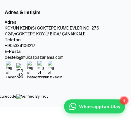
Adres & İletişim
Adres
KÖYÜN KENDİSİ GÖKTEPE KÜME EVLER NO: 276
/12A\nGÖKTEPE KÖYÜ/ BİGA/ ÇANAKKALE
Telefon
+905334106217
E-Posta
destek@mukaspazarlama.com
Facebook
X
İnstagram
Youtube
Linkedin
1
Whatsapptan Ulaş