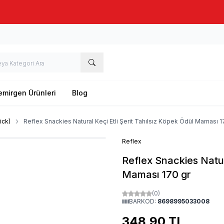
Taze stok, hızlı kargo, güvenilir alışveriş
emirgen Ürünleri
Blog
ick)
Reflex Snackies Natural Keçi Etli Şerit Tahılsız Köpek Ödül Maması 1
Reflex
Reflex Snackies Natur
Maması 170 gr
(0)
BARKOD:
8698995033008
348,90
TL