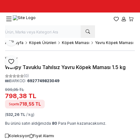
Taze stok, hızlı kargo, güvenilir alışveriş
Favorilerim
Hesabım
Sepet
Paylaş
Ana Sayfa
Köpek Ürünleri
Köpek Maması
Yavru Köpek Maması
Wanpy
Favoriye Ekle
Wanpy Tavuklu Tahılsız Yavru Köpek Maması 1.5 kg
(0)
BARKOD:
6927749823049
999,95
TL
798,38
TL
718,55
TL
Sepette
(
532,26 TL
/ kg)
Bu ürünü satın aldığınızda
80
Para Puan kazanacaksınız.
Koleksiyon
Fiyat Alarmı