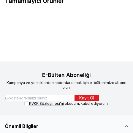
Tamamlayıcı Ürünler
Sokak Hayvanlarına Destek Açık
%
30.06
Mama Kedi 500 gr
49,90
TL
34,90
TL
Sepete Ekle
E-Bülten Aboneliği
Kampanya ve yeniliklerden haberdar olmak için e-bültenimize abone
olun!
Kayıt Ol
KVKK Sözleşmesi'ni
okudum, kabul ediyorum.
Önemli Bilgiler