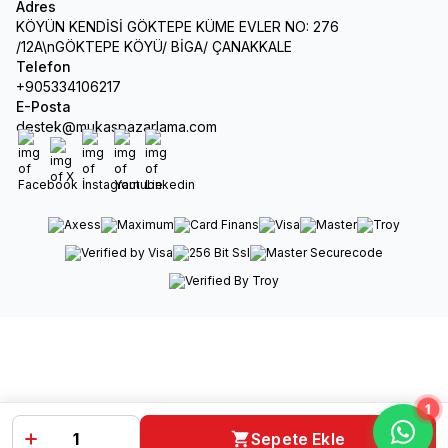
Adres
KÖYÜN KENDİSİ GÖKTEPE KÜME EVLER NO: 276
/12A\nGÖKTEPE KÖYÜ/ BİGA/ ÇANAKKALE
Telefon
+905334106217
E-Posta
destek@mukaspazarlama.com
Facebook
X
İnstagram
Youtube
Linkedin
1
Sepete Ekle