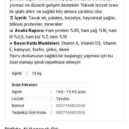
yormaz ve düzenli gelişimi destekler. Yüksek lezzet oranı
ile iştahı artırır ve sağlıklı kilo alımına yardımcı olur.
🧾
İçerik:
Tavuk eti, patates, bezelye, hayvansal yağlar,
bitkisel proteinler, mineraller
📊
Analiz Raporu:
Ham protein %30, ham yağ %16, ham
lif %2,5, ham kül %7, nem %10
➕
Besin Katkı Maddeleri:
Vitamin A, Vitamin D3, Vitamin
E, kalsiyum, fosfor, çinko, demir
Yavru dostunuzun sağlıklı bir başlangıç yapması için bu
özel mamayı şimdi sepetinize ekleyin!
Ağırlık
:
1.5 kg
Ürün Filtreleri
Ağırlık
:
1 KG - 1.5 KG arası
Lezzet
:
Tavuklu
Barkod
:
6927749823049
Tedarikçi Ürün Kodu
:
6927749823049