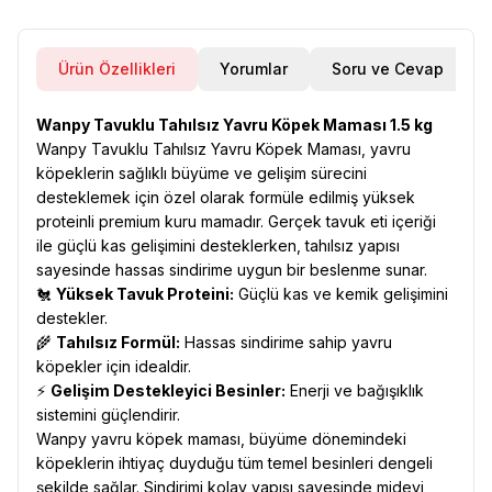
Ürün Özellikleri
Yorumlar
Soru ve Cevap
Wanpy Tavuklu Tahılsız Yavru Köpek Maması 1.5 kg
Wanpy Tavuklu Tahılsız Yavru Köpek Maması, yavru
köpeklerin sağlıklı büyüme ve gelişim sürecini
desteklemek için özel olarak formüle edilmiş yüksek
proteinli premium kuru mamadır. Gerçek tavuk eti içeriği
ile güçlü kas gelişimini desteklerken, tahılsız yapısı
sayesinde hassas sindirime uygun bir beslenme sunar.
🐔
Yüksek Tavuk Proteini:
Güçlü kas ve kemik gelişimini
destekler.
🌾
Tahılsız Formül:
Hassas sindirime sahip yavru
köpekler için idealdir.
⚡
Gelişim Destekleyici Besinler:
Enerji ve bağışıklık
sistemini güçlendirir.
Wanpy yavru köpek maması, büyüme dönemindeki
köpeklerin ihtiyaç duyduğu tüm temel besinleri dengeli
şekilde sağlar. Sindirimi kolay yapısı sayesinde mideyi