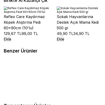
Birlikte Al Kazançlı Çık
Reflex Care Kaydırmaz
Sokak Hayvanlarına
Köpek Alıştırma Pedi
Destek Açık Mama Kedi
60x90cm (10'lu)
500 gr
129,67 TL
99,00 TL
49,90 TL
34,90 TL
Ekle
Ekle
Benzer Ürünler
Heydoo
Heydoo Kuzu Etli Yavru
Royal Canin
Royal Canin Junior
%
8
%
11
Köpek Maması 15 kg
Giant Dev Irk Yavru Köpek
Maması 15 kg
1.061,60
TL
972,20
TL
4.999,00
TL
4.451,90
TL
Sepete Ekle
Sepete Ekle