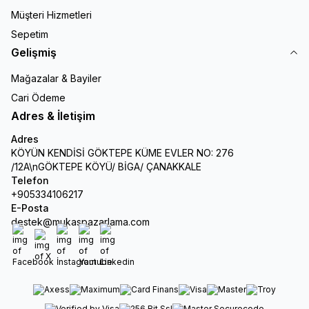
Müşteri Hizmetleri
Sepetim
Gelişmiş
Mağazalar & Bayiler
Cari Ödeme
Adres & İletişim
Adres
KÖYÜN KENDİSİ GÖKTEPE KÜME EVLER NO: 276
/12A\nGÖKTEPE KÖYÜ/ BİGA/ ÇANAKKALE
Telefon
+905334106217
E-Posta
destek@mukaspazarlama.com
Facebook
X
İnstagram
Youtube
Linkedin