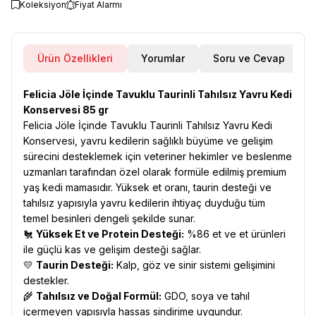
Koleksiyon
Fiyat Alarmı
Ürün Özellikleri
Yorumlar
Soru ve Cevap
Felicia Jöle İçinde Tavuklu Taurinli Tahılsız Yavru Kedi
Konservesi 85 gr
Felicia Jöle İçinde Tavuklu Taurinli Tahılsız Yavru Kedi
Konservesi, yavru kedilerin sağlıklı büyüme ve gelişim
sürecini desteklemek için veteriner hekimler ve beslenme
uzmanları tarafından özel olarak formüle edilmiş premium
yaş kedi mamasıdır. Yüksek et oranı, taurin desteği ve
tahılsız yapısıyla yavru kedilerin ihtiyaç duyduğu tüm
temel besinleri dengeli şekilde sunar.
🐔
Yüksek Et ve Protein Desteği:
%86 et ve et ürünleri
ile güçlü kas ve gelişim desteği sağlar.
💛
Taurin Desteği:
Kalp, göz ve sinir sistemi gelişimini
destekler.
🌾
Tahılsız ve Doğal Formül:
GDO, soya ve tahıl
içermeyen yapısıyla hassas sindirime uygundur.