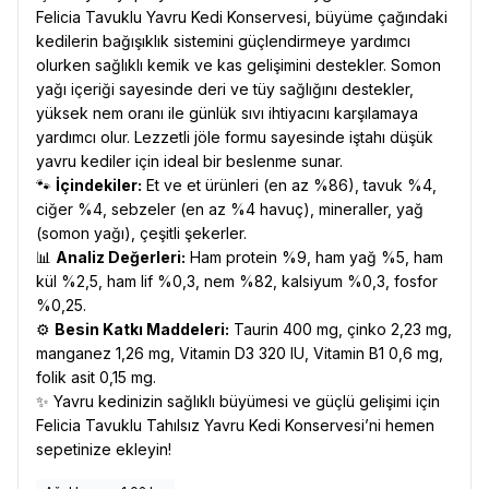
Felicia Tavuklu Yavru Kedi Konservesi, büyüme çağındaki
kedilerin bağışıklık sistemini güçlendirmeye yardımcı
olurken sağlıklı kemik ve kas gelişimini destekler. Somon
yağı içeriği sayesinde deri ve tüy sağlığını destekler,
yüksek nem oranı ile günlük sıvı ihtiyacını karşılamaya
yardımcı olur. Lezzetli jöle formu sayesinde iştahı düşük
yavru kediler için ideal bir beslenme sunar.
🐾
İçindekiler:
Et ve et ürünleri (en az %86), tavuk %4,
ciğer %4, sebzeler (en az %4 havuç), mineraller, yağ
(somon yağı), çeşitli şekerler.
📊
Analiz Değerleri:
Ham protein %9, ham yağ %5, ham
kül %2,5, ham lif %0,3, nem %82, kalsiyum %0,3, fosfor
%0,25.
⚙️
Besin Katkı Maddeleri:
Taurin 400 mg, çinko 2,23 mg,
manganez 1,26 mg, Vitamin D3 320 IU, Vitamin B1 0,6 mg,
folik asit 0,15 mg.
✨ Yavru kedinizin sağlıklı büyümesi ve güçlü gelişimi için
Felicia Tavuklu Tahılsız Yavru Kedi Konservesi’ni hemen
sepetinize ekleyin!