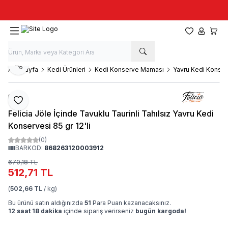
Taze stok, hızlı kargo, güvenilir alışveriş
Favorilerim
Hesabım
Sepet
Paylaş
Ana Sayfa
Kedi Ürünleri
Kedi Konserve Maması
Yavru Kedi Konser
Felicia
Favoriye Ekle
Felicia Jöle İçinde Tavuklu Taurinli Tahılsız Yavru Kedi
Konservesi 85 gr 12'li
(0)
BARKOD:
868263120003912
670,18
TL
512,71
TL
(
502,66 TL
/ kg)
Bu ürünü satın aldığınızda
51
Para Puan kazanacaksınız.
12 saat 18 dakika
içinde sipariş verirseniz
bugün kargoda!