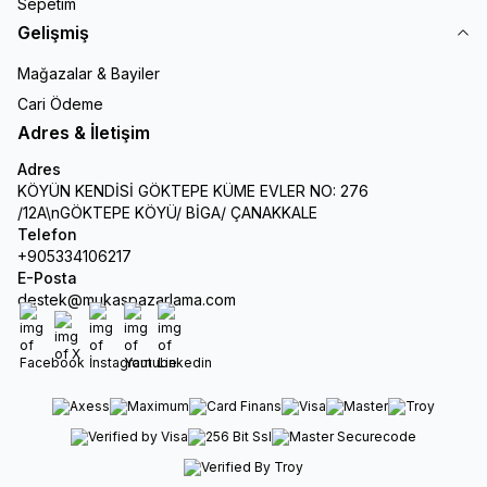
Sepetim
Gelişmiş
Mağazalar & Bayiler
Cari Ödeme
Adres & İletişim
Adres
KÖYÜN KENDİSİ GÖKTEPE KÜME EVLER NO: 276
/12A\nGÖKTEPE KÖYÜ/ BİGA/ ÇANAKKALE
Telefon
+905334106217
E-Posta
destek@mukaspazarlama.com
Facebook
X
İnstagram
Youtube
Linkedin