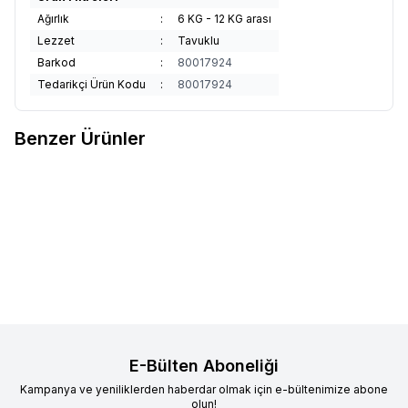
Ağırlık
:
6 KG - 12 KG arası
Lezzet
:
Tavuklu
Barkod
:
80017924
Tedarikçi Ürün Kodu
:
80017924
Benzer Ürünler
Felix
Felix Pouch Jöle İçinde
Supreme
Supreme Cat Kıyılmış
%
3
Sığır Etli Yavru Kedi Konservesi
Tavuklu ve Ton Balıklı Kedi
85 gr
32,90
TL
Konservesi 85 gr 24'lü
561,20
TL
546,30
TL
Sepete Ekle
Sepete Ekle
E-Bülten Aboneliği
Kampanya ve yeniliklerden haberdar olmak için e-bültenimize abone
olun!