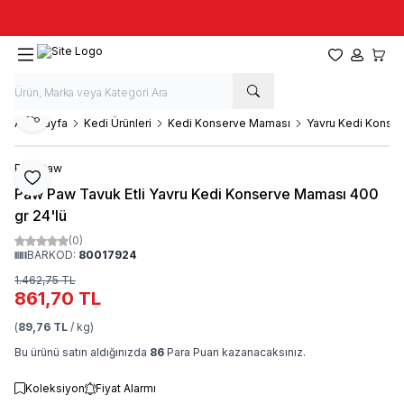
Taze stok, hızlı kargo, güvenilir alışveriş
Favorilerim
Hesabım
Sepet
Paylaş
Ana Sayfa
Kedi Ürünleri
Kedi Konserve Maması
Yavru Kedi Konser
Paw Paw
Favoriye Ekle
Paw Paw Tavuk Etli Yavru Kedi Konserve Maması 400
gr 24'lü
(0)
BARKOD:
80017924
1.462,75
TL
861,70
TL
(
89,76 TL
/ kg)
Bu ürünü satın aldığınızda
86
Para Puan kazanacaksınız.
Koleksiyon
Fiyat Alarmı