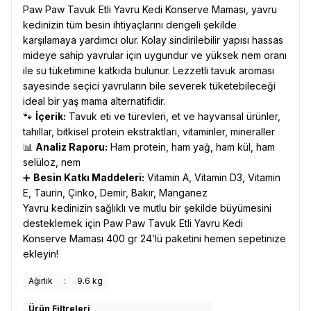
Paw Paw Tavuk Etli Yavru Kedi Konserve Maması, yavru
kedinizin tüm besin ihtiyaçlarını dengeli şekilde
karşılamaya yardımcı olur. Kolay sindirilebilir yapısı hassas
mideye sahip yavrular için uygundur ve yüksek nem oranı
ile su tüketimine katkıda bulunur. Lezzetli tavuk aroması
sayesinde seçici yavruların bile severek tüketebileceği
ideal bir yaş mama alternatifidir.
🐾
İçerik:
Tavuk eti ve türevleri, et ve hayvansal ürünler,
tahıllar, bitkisel protein ekstraktları, vitaminler, mineraller
📊
Analiz Raporu:
Ham protein, ham yağ, ham kül, ham
selüloz, nem
➕
Besin Katkı Maddeleri:
Vitamin A, Vitamin D3, Vitamin
E, Taurin, Çinko, Demir, Bakır, Manganez
Yavru kedinizin sağlıklı ve mutlu bir şekilde büyümesini
desteklemek için Paw Paw Tavuk Etli Yavru Kedi
Konserve Maması 400 gr 24’lü paketini hemen sepetinize
ekleyin!
Ağırlık
:
9.6 kg
Ürün Filtreleri