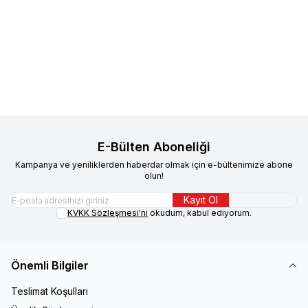
Felix
Felix Pouch Jöle İçinde
Supreme
Supreme Cat Kıyılmış
%
3
Sığır Etli Yavru Kedi Konservesi
Tavuklu ve Ton Balıklı Kedi
85 gr
32,90
TL
Konservesi 85 gr 24'lü
561,20
TL
543,60
TL
Sepete Ekle
Sepete Ekle
E-Bülten Aboneliği
Kampanya ve yeniliklerden haberdar olmak için e-bültenimize abone
olun!
Kayıt Ol
KVKK Sözleşmesi'ni
okudum, kabul ediyorum.
Önemli Bilgiler
Teslimat Koşulları