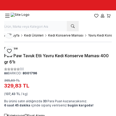
Taze stok, hızlı kargo, güvenilir alışveriş
Favorilerim
Hesabım
Sepet
Paylaş
Ana Sayfa
Kedi Ürünleri
Kedi Konserve Maması
Yavru Kedi Konser
Paw Paw
Favoriye Ekle
Paw Paw Tavuk Etli Yavru Kedi Konserve Maması 400
gr 6'lı
(0)
BARKOD:
8001796
365,69
TL
329,83
TL
(
137,43 TL
/ kg)
Bu ürünü satın aldığınızda
33
Para Puan kazanacaksınız.
6 saat 45 dakika
içinde sipariş verirseniz
bugün kargoda!
Koleksiyon
Fiyat Alarmı