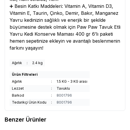
➕ Besin Katkı Maddeleri: Vitamin A, Vitamin D3,
Vitamin E, Taurin, Çinko, Demir, Bakır, Manganez
Yavru kedinizin sağlıklı ve enerjik bir şekilde
büyümesine destek olmak için Paw Paw Tavuk Etli
Yavru Kedi Konserve Maması 400 gr 6’lı paketi
hemen sepetinize ekleyin ve avantajlı beslenmenin
farkını yaşayın!
Ağırlık
:
2.4 kg
Ürün Filtreleri
Ağırlık
:
1.5 KG - 3 KG arası
Lezzet
:
Tavuklu
Barkod
:
8001796
Tedarikçi Ürün Kodu
:
8001796
Benzer Ürünler