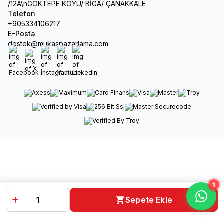
/12A\nGÖKTEPE KÖYÜ/ BİGA/ ÇANAKKALE
Telefon
+905334106217
E-Posta
destek@mukaspazarlama.com
Facebook
X
İnstagram
Youtube
Linkedin
1
Sepete Ekle