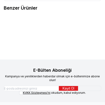
Benzer Ürünler
Felicia
Felicia Beauty Crunch
Felicia
Felicia Hairball Tavuklu,
Tavuklu ve Somonlu Kedi Ödül
Yaban Mersinli Ve Sütlü Crunch
Maması 100 gr 3'lü
Kedi Ödül Maması 100 gr 3'lü
329,90
TL
329,90
TL
Sepete Ekle
Sepete Ekle
E-Bülten Aboneliği
Kampanya ve yeniliklerden haberdar olmak için e-bültenimize abone
olun!
Kayıt Ol
KVKK Sözleşmesi'ni
okudum, kabul ediyorum.