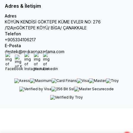
Adres & İletişim
Adres
KÖYÜN KENDİSİ GÖKTEPE KÜME EVLER NO: 276
/12A\nGÖKTEPE KÖYÜ/ BİGA/ ÇANAKKALE
Telefon
+905334106217
E-Posta
destek@mukaspazarlama.com
Facebook
X
İnstagram
Youtube
Linkedin