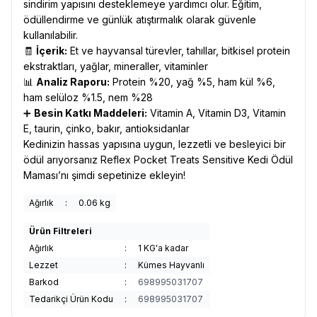
sindirim yapısını desteklemeye yardımcı olur. Eğitim,
ödüllendirme ve günlük atıştırmalık olarak güvenle
kullanılabilir.
🧾
İçerik:
Et ve hayvansal türevler, tahıllar, bitkisel protein
ekstraktları, yağlar, mineraller, vitaminler
📊
Analiz Raporu:
Protein %20, yağ %5, ham kül %6,
ham selüloz %1.5, nem %28
➕
Besin Katkı Maddeleri:
Vitamin A, Vitamin D3, Vitamin
E, taurin, çinko, bakır, antioksidanlar
Kedinizin hassas yapısına uygun, lezzetli ve besleyici bir
ödül arıyorsanız Reflex Pocket Treats Sensitive Kedi Ödül
Maması’nı şimdi sepetinize ekleyin!
Ağırlık
:
0.06 kg
Ürün Filtreleri
Ağırlık
:
1 KG'a kadar
Lezzet
:
Kümes Hayvanlı
Barkod
:
698995031707
Tedarikçi Ürün Kodu
:
698995031707