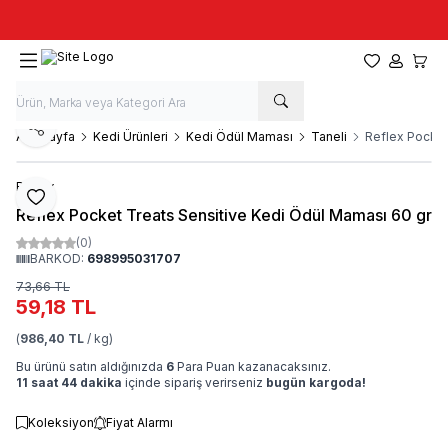
Taze stok, hızlı kargo, güvenilir alışveriş
Favorilerim
Hesabım
Sepet
Paylaş
Ana Sayfa
Kedi Ürünleri
Kedi Ödül Maması
Taneli
Reflex Pocket
Reflex
Favoriye Ekle
Reflex Pocket Treats Sensitive Kedi Ödül Maması 60 gr
(0)
BARKOD:
698995031707
73,66
TL
59,18
TL
(
986,40 TL
/ kg)
Bu ürünü satın aldığınızda
6
Para Puan kazanacaksınız.
11 saat 44 dakika
içinde sipariş verirseniz
bugün kargoda!
Koleksiyon
Fiyat Alarmı